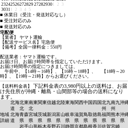
23
24
25
26
27
28
29
27
28
29
30
1
2
3
30
31
1
2
3
4
5
■
休業日（受注・発送対応なし）
■
受注対応のみ
■
発送対応のみ
宅配便
【業者】 ヤマト運輸
【配送サービス名】宅急便
【備考】全国一律料金：550円
配送業者：ヤマト運輸です。
お届け日、お届け時間帯を指定していただけます。
お届け時間帯の指定につきましては、
午前中、【14時～16時】、【16時～18時】、 【18時～20
時】、【19時～21時】からお選びください。
下記料金表の3,980円以上の送料は、お届
【送料料金表】
け先住所が沖縄・離島・山間部等の場合の送料になり
ます。
北海
北東
南東
関東
信越
北陸
東海
関西
中国
四国
北九
南九
沖
道
北
北
州
州
地域
北海
青森
宮城
茨城
新潟
富山
岐阜
滋賀
鳥取
徳島
福岡
熊本
沖
詳細
道
県
県
県
県
県
県
県
県
県
県
県
岩手
山形
栃木
長野
石川
静岡
京都
島根
香川
佐賀
宮崎