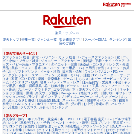
楽天トップへ >>
楽天トップ
|
特集一覧
|
ジャンル一覧
|
楽天市場アプリ
|
スーパーDEAL
|
ランキング
|
出
店のご案内
【楽天市場のサービス】
ファッション 総合
|
家電・パソコン・カメラ 総合
|
レディースファッション
|
靴
|
バッ
グ・小物・ブランド雑貨
|
ジュエリー・アクセサリー
|
腕時計
|
下着・ナイトウェア
|
キ
ッズ・ベビー用品・マタニティ
|
ダイエット・健康
|
医薬品・コンタクトレンズ・介護
用品
|
美容・コスメ・香水
|
車・バイク
|
カー用品・バイク用品
|
食品
|
スイーツ・お菓
子
|
水・ソフトドリンク
|
ビール・洋酒
|
日本酒・焼酎
|
ワイン
|
パソコン・PCパー
ツ
|
タブレットPC・スマートフォン
|
光回線・モバイル通信
|
TV・レコーダー・オーデ
ィオ
|
家電
|
CD・DVD
|
楽器・音楽機材
|
ゲーム
|
おもちゃ
|
ホビー
|
サービス・リフォ
ーム
|
インテリア・収納
|
寝具・ベッド・マットレス
|
日用品雑貨・文房具・手芸
|
キッ
チン用品・食器・調理器具
|
花・観葉植物
|
ガーデン・DIY・工具
|
ペットフード ・ ペ
ット用品
|
スポーツ・アウトドア
|
ゴルフ用品
|
本
（
楽天ブックス
） |
ポイント
|
ネット
ショップ 開業・開店
|
楽天ウェブ検索
|
R-magazine（雑誌コラボ）
|
贈り物・ギフト
|
フ
ァッション公式ブランド
|
ポイントアップ
|
ディズニーゾーン
|
サンリオゾーン
|
まち
楽
|
楽天ふるさと納税
|
日用品翌日配達
|
スーパーDEAL
|
開催中イベント一覧
|
福袋＆
初売り
|
バレンタイン
|
ホワイトデー
|
母の日
|
父の日
|
お中元
|
敬老の日
|
ハロウィ
ン
|
お歳暮
|
クリスマス
|
おせち
|
ランキング
【楽天グループ】
楽天市場
|
旅行・ホテル予約・航空券
|
本・DVD・CD
|
電子書籍 楽天Kobo
|
ゴルフ場予
約
|
レシピ
|
車検見積もり・予約
|
イベント・チケット販売
|
写真プリント
|
美容室・ヘ
アサロン予約
|
女性向け健康管理サービス
|
物流委託・アウトソーシング
|
楽天スーパー
ポイント特集
|
Rebates（ポイント提携サイト）
|
楽天ポイントカード
|
おでかけでポイ
ント
|
Rakuten Fashion
|
地方競馬
|
競輪
|
アフィリエイト
|
ネット証券（株・FX・投資信