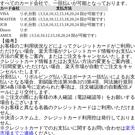
すべてのカード会社で、一括払いが可能となっております。
カード会社
支払方法
VISA
リボ,分割（3,5,6,10,12,15,18,20,24 回が可能です）
MASTER
リボ,分割（3,5,6,10,12,15,18,20,24 回が可能です）
JCB
リボ,分割（3,5,6,10,12,15,18,20,24 回が可能です）
Diners
リボ
AMEX
分割（3,5,6,10,12,15,18,20,24 回が可能です）
【備考】
お客様のご利用状況などによってクレジットカードがご利用い
ただけない場合、楽天市場がクレジットカード情報やお支払い
方法の変更をご案内、またはご注文をキャンセルいたします。
クレジットカード情報またはお支払い方法の変更をご案内後、
7日間変更いただけない場合、楽天市場が自動でご注文をキャ
ンセルいたします。
分割払い、リボルビング払い又はボーナス一括払いによるお支
払いとなる場合、割賦販売法第30条2の3第4項、同法施行規則
第54条1項各号に定められた事項は、注文確認後の自動配信メ
ールにより交付します。
※ご注文の際にお客様の本人確認（電話確認等）をお願いする
場合もございます。
※お客様と異なる名義のクレジットカードはご利用いただけま
せん。
※決済システム上、クレジットカード利用控は発行しておりま
せん。
※クレジットカードでのお支払いに関するお問い合わせは
楽天
市場までご連絡
ください。