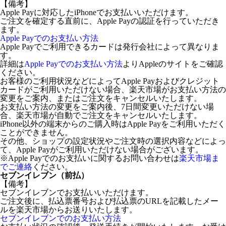
【備考】
Apple Payに対応したiPhoneでお支払いいただけます。
ご注文を確定する直前に、Apple Payの認証を行っていただき
ます。
Apple Payでのお支払い方法
Apple Payでご利用できるカードは発行会社によって異なりま
す。
詳細は
Apple Payでのお支払い方法
よりAppleのサイトをご確認
ください。
お客様のご利用状況などによってApple Payおよびクレジット
カードがご利用いただけない場合、楽天市場がお支払い方法の
変更をご案内、またはご注文をキャンセルいたします。
お支払い方法の変更をご案内後、7日間変更いただけない場
合、楽天市場が自動でご注文をキャンセルいたします。
iPhone以外の端末からのご購入時はApple Payをご利用いただく
ことができません。
その他、ショップの設定状況やご注文時の選択内容などによっ
て、Apple Payがご利用いただけない場合がございます。
※Apple Payでのお支払いに関するお問い合わせは
楽天市場ま
でご連絡
ください。
セブンイレブン（前払）
【備考】
セブンイレブンでお支払いいただけます。
ご注文後に、払込票番号および払込票のURLを記載したメー
ルを楽天市場からお送りいたします。
セブンイレブンでのお支払い方法