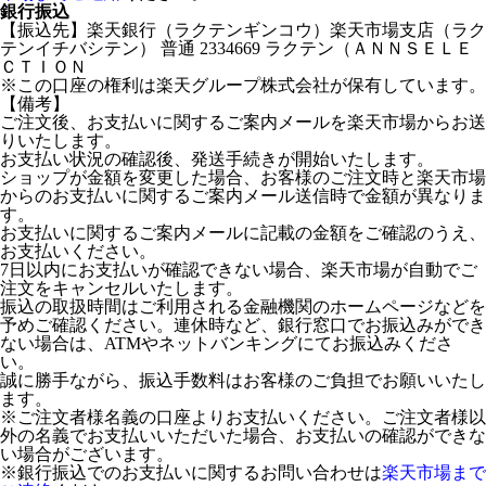
銀行振込
【振込先】楽天銀行（ラクテンギンコウ）楽天市場支店（ラク
テンイチバシテン） 普通 2334669 ラクテン（ＡＮＮＳＥＬＥ
ＣＴＩＯＮ
※この口座の権利は楽天グループ株式会社が保有しています。
【備考】
ご注文後、お支払いに関するご案内メールを楽天市場からお送
りいたします。
お支払い状況の確認後、発送手続きが開始いたします。
ショップが金額を変更した場合、お客様のご注文時と楽天市場
からのお支払いに関するご案内メール送信時で金額が異なりま
す。
お支払いに関するご案内メールに記載の金額をご確認のうえ、
お支払いください。
7日以内にお支払いが確認できない場合、楽天市場が自動でご
注文をキャンセルいたします。
振込の取扱時間はご利用される金融機関のホームページなどを
予めご確認ください。連休時など、銀行窓口でお振込みができ
ない場合は、ATMやネットバンキングにてお振込みくださ
い。
誠に勝手ながら、振込手数料はお客様のご負担でお願いいたし
ます。
※ご注文者様名義の口座よりお支払いください。ご注文者様以
外の名義でお支払いいただいた場合、お支払いの確認ができな
い場合がございます。
※銀行振込でのお支払いに関するお問い合わせは
楽天市場まで