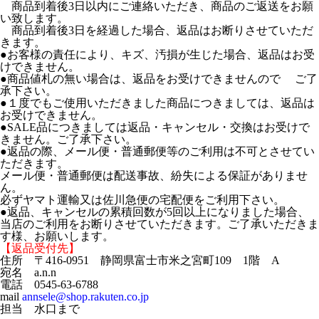
商品到着後3日以内にご連絡いただき、商品のご返送をお願
い致します。
商品到着後3日を経過した場合、返品はお断りさせていただ
きます。
●お客様の責任により、キズ、汚損が生じた場合、返品はお受
けできません。
●商品値札の無い場合は、返品をお受けできませんので ご了
承下さい。
●１度でもご使用いただきました商品につきましては、返品は
お受けできません。
●SALE品につきましては返品・キャンセル・交換はお受けで
きません。ご了承下さい。
●返品の際、メール便・普通郵便等のご利用は不可とさせてい
ただきます。
メール便・普通郵便は配送事故、紛失による保証がありませ
ん。
必ずヤマト運輸又は佐川急便の宅配便をご利用下さい。
●返品、キャンセルの累積回数が5回以上になりました場合、
当店のご利用をお断りさせていただきます。ご了承いただきま
す様、お願いします。
【返品受付先】
住所 〒416-0951 静岡県富士市米之宮町109 1階 A
宛名 a.n.n
電話 0545-63-6788
mail
annsele@shop.rakuten.co.jp
担当 水口まで