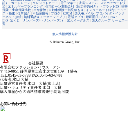
託）
|
カードローン
|
クレジットカード
|
電子マネー
|
決済システム
|
スマホでカード決
済
|
エネルギープランニング
|
住宅ローン変動金利（固定特約付き）・フラット35
|
損害
保険・生命保険比較
|
生命保険
|
自動車保険一括見積もり
|
インターネット銀行
|
ニュー
ス・検索
|
仕事紹介
|
不動産情報
|
ブログ
|
ROOM
|
楽天モバイル
|
プロバイダ・インタ
ーネット接続
|
無料通話＆メッセージアプリ
|
電話アプリ
|
動画配信
|
占い
|
toto・
BIG
|
宝くじ（ナンバーズ4・ナンバーズ3）
|
楽天イーグルス
|
楽天グループ サービス一
覧
個人情報保護方針
© Rakuten Group, Inc.
会社概要
有限会社ファッションハウス・アン
〒416-0951 静岡県富士市米之宮町109 1階-A
TEL:0545-63-6788 FAX:0545-63-6788
代表者
:
水口 大輔
店舗運営責任者
:
水口 大輔(富士店)
店舗セキュリティ責任者
:
水口 大輔
購入履歴からの適格請求書発行:対応可能
お問い合わせ先