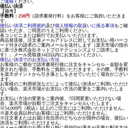
ご連絡
ください。
後払い決済
【備考】
手数料：
250円
（請求書発行料）をお客様にご負担いただきま
す。
後払い決済ご利用規約
及び
個人情報の取扱いに係る事項
をご確
認いただき、ご同意のうえご利用ください。
各コンビニまたは銀行でお支払いいただけます。
商品発送後、注文者メールアドレスに対してお支払い用バーコ
ード付きの請求のご案内メールを送付します（楽天市場の指示
に基づき株式会社ネットプロテクションズよりご請求しま
す）。メール受取後14日以内にお支払いください。
後払い決済でのお支払い方法
お客様のご都合で請求書発行後に注文をキャンセル・金額を変
更された場合、手数料をご負担いただきます。その際、手数料
を楽天ポイントから引き落としをさせていただく場合がござい
ます。
お客様のご利用状況などによって後払い決済がご利用いただけ
ない場合、楽天市場がお支払い方法の変更をご案内いたしま
す。
お支払い方法の変更をご案内後、7日間変更いただけない場
合、楽天市場が自動でご注文をキャンセルいたします。
※54,000円（税込）以上のご注文にはご利用いただけません。
※楽天会員以外のお客様にはご利用いただけません。
※注文者またはお届け先住所のどちらかが国外の場合、後払い
決済をご利用いただけません。
※メール便等のお受け取り時に受領印や署名が不要な配送方法