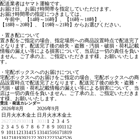
配送業者はヤマト運輸です。
お届け日、お届け時間帯を指定していただけます。
お届け時間帯の指定につきましては、
午前中、【14時～16時】、【16時～18時】、
【18時～20時】、【19時～21時】からお選びください。
・置き配について
置き配をご指定の場合、指定場所への商品設置時点で配送完了
となります。配送完了後の紛失・盗難・汚損・破損・荷札記載
情報の漏えい等による損害について、当店は一切の責任を負い
ません。ご了承の上、ご指定いただきます様、お願いいたしま
す。
・宅配ボックスへのお届けについて
宅配ボックスへのお届けをご指定の場合、宅配ボックスへの商
品設置時点で配送完了となります。配送完了後の紛失・盗難・
汚損・破損・荷札記載情報の漏えい等による損害について、当
店は一切の責任を負いません。ご了承の上、ご指定いただきま
す様、お願いいたします。
受注・発送カレンダー
2026年8月
2026年9月
日
月
火
水
木
金
土
日
月
火
水
木
金
土
26
27
28
29
30
31
1
30
31
1
2
3
4
5
2
3
4
5
6
7
8
6
7
8
9
10
11
12
9
10
11
12
13
14
15
13
14
15
16
17
18
19
16
17
18
19
20
21
22
20
21
22
23
24
25
26