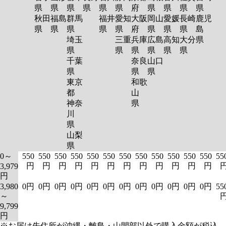
県
県
県
県
県
県
府
県
県
県
県
秋田
福島
群馬
福井
愛知
大阪
岡山
愛媛
長崎
鹿児
県
県
県
県
県
府
県
県
県
島
埼玉
三重
兵庫
広島
高知
大分
県
県
県
県
県
県
県
千葉
奈良
山口
県
県
県
東京
和歌
都
山
神奈
県
川
県
山梨
県
0～
550
550
550
550
550
550
550
550
550
550
550
550
55
円
円
円
円
円
円
円
円
円
円
円
円
3,979
円
3,980
0円
0円
0円
0円
0円
0円
0円
0円
0円
0円
0円
0円
55
～
9,799
円
※お届け先住所が沖縄・離島・山間部以外で購入金額が税込