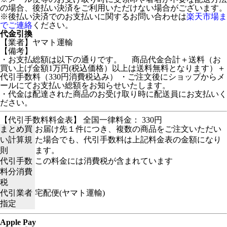
の場合、後払い決済をご利用いただけない場合がございます。
※後払い決済でのお支払いに関するお問い合わせは
楽天市場ま
でご連絡
ください。
代金引換
【業者】ヤマト運輸
【備考】
・お支払総額は以下の通りです。 商品代金合計＋送料（お
買い上げ金額1万円(税込価格）以上は送料無料となります）＋
代引手数料（330円消費税込み） ・ご注文後にショップからメ
ールにてお支払い総額をお知らせいたします。
・代金は配達された商品のお受け取り時に配送員にお支払いく
ださい。
【代引手数料料金表】 全国一律料金： 330円
まとめ買
お届け先１件につき、複数の商品をご注文いただい
い計算規
た場合でも、代引手数料は上記料金表の金額になり
則
ます。
代引手数
この料金には消費税が含まれています
料分消費
税
代引業者
宅配便(ヤマト運輸)
指定
Apple Pay