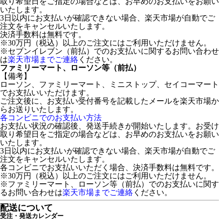
取り希望日をご指定の場合などは、お早めのお支払いをお願い
いたします。
3日以内にお支払いが確認できない場合、楽天市場が自動でご
注文をキャンセルいたします。
決済手数料は無料です。
※30万円（税込）以上のご注文にはご利用いただけません。
※セブンイレブン（前払）でのお支払いに関するお問い合わせ
は
楽天市場までご連絡
ください。
ファミリーマート、ローソン等（前払）
【備考】
ローソン、ファミリーマート、ミニストップ、セイコーマート
でお支払いいただけます。
ご注文後に、お支払い受付番号を記載したメールを楽天市場か
らお送りいたします。
各コンビニでのお支払い方法
お支払い状況の確認後、発送手続きが開始いたします。お受け
取り希望日をご指定の場合などは、お早めのお支払いをお願い
いたします。
3日以内にお支払いが確認できない場合、楽天市場が自動でご
注文をキャンセルいたします。
各コンビニでお支払いいただく場合、決済手数料は無料です。
※30万円（税込）以上のご注文にはご利用いただけません。
※ファミリーマート、ローソン等（前払）でのお支払いに関す
るお問い合わせは
楽天市場までご連絡
ください。
配送について
受注・発送カレンダー