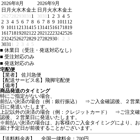
2026年8月
2026年9月
日
月
火
水
木
金
土
日
月
火
水
木
金
土
26
27
28
29
30
31
1
30
31
1
2
3
4
5
2
3
4
5
6
7
8
6
7
8
9
10
11
12
9
10
11
12
13
14
15
13
14
15
16
17
18
19
16
17
18
19
20
21
22
20
21
22
23
24
25
26
23
24
25
26
27
28
29
27
28
29
30
1
2
3
30
31
1
2
3
4
5
■
休業日（受注・発送対応なし）
■
受注対応のみ
■
発送対応のみ
宅配便
【業者】 佐川急便
【配送サービス名】飛脚宅配便
【備考】
商品発送のタイミング
特にご指定がない場合、
前払い決済の場合（例：銀行振込） ⇒ご入金確認後、２営業
日に発送いたします。
上記以外の決済の場合（例：クレジットカード） ⇒ご注文確
認後、２営業日に発送いたします。
※前払い決済の場合は、お客様のご入金タイミングにより、お
届け予定日が前後することがございます。
【送料料金表】
全国一律料金：700円