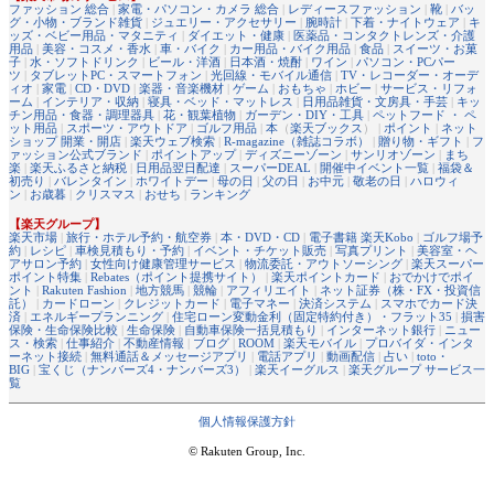
ファッション 総合
|
家電・パソコン・カメラ 総合
|
レディースファッション
|
靴
|
バッ
グ・小物・ブランド雑貨
|
ジュエリー・アクセサリー
|
腕時計
|
下着・ナイトウェア
|
キ
ッズ・ベビー用品・マタニティ
|
ダイエット・健康
|
医薬品・コンタクトレンズ・介護
用品
|
美容・コスメ・香水
|
車・バイク
|
カー用品・バイク用品
|
食品
|
スイーツ・お菓
子
|
水・ソフトドリンク
|
ビール・洋酒
|
日本酒・焼酎
|
ワイン
|
パソコン・PCパー
ツ
|
タブレットPC・スマートフォン
|
光回線・モバイル通信
|
TV・レコーダー・オーデ
ィオ
|
家電
|
CD・DVD
|
楽器・音楽機材
|
ゲーム
|
おもちゃ
|
ホビー
|
サービス・リフォ
ーム
|
インテリア・収納
|
寝具・ベッド・マットレス
|
日用品雑貨・文房具・手芸
|
キッ
チン用品・食器・調理器具
|
花・観葉植物
|
ガーデン・DIY・工具
|
ペットフード ・ ペ
ット用品
|
スポーツ・アウトドア
|
ゴルフ用品
|
本
（
楽天ブックス
） |
ポイント
|
ネット
ショップ 開業・開店
|
楽天ウェブ検索
|
R-magazine（雑誌コラボ）
|
贈り物・ギフト
|
フ
ァッション公式ブランド
|
ポイントアップ
|
ディズニーゾーン
|
サンリオゾーン
|
まち
楽
|
楽天ふるさと納税
|
日用品翌日配達
|
スーパーDEAL
|
開催中イベント一覧
|
福袋＆
初売り
|
バレンタイン
|
ホワイトデー
|
母の日
|
父の日
|
お中元
|
敬老の日
|
ハロウィ
ン
|
お歳暮
|
クリスマス
|
おせち
|
ランキング
【楽天グループ】
楽天市場
|
旅行・ホテル予約・航空券
|
本・DVD・CD
|
電子書籍 楽天Kobo
|
ゴルフ場予
約
|
レシピ
|
車検見積もり・予約
|
イベント・チケット販売
|
写真プリント
|
美容室・ヘ
アサロン予約
|
女性向け健康管理サービス
|
物流委託・アウトソーシング
|
楽天スーパー
ポイント特集
|
Rebates（ポイント提携サイト）
|
楽天ポイントカード
|
おでかけでポイ
ント
|
Rakuten Fashion
|
地方競馬
|
競輪
|
アフィリエイト
|
ネット証券（株・FX・投資信
託）
|
カードローン
|
クレジットカード
|
電子マネー
|
決済システム
|
スマホでカード決
済
|
エネルギープランニング
|
住宅ローン変動金利（固定特約付き）・フラット35
|
損害
保険・生命保険比較
|
生命保険
|
自動車保険一括見積もり
|
インターネット銀行
|
ニュー
ス・検索
|
仕事紹介
|
不動産情報
|
ブログ
|
ROOM
|
楽天モバイル
|
プロバイダ・インタ
ーネット接続
|
無料通話＆メッセージアプリ
|
電話アプリ
|
動画配信
|
占い
|
toto・
BIG
|
宝くじ（ナンバーズ4・ナンバーズ3）
|
楽天イーグルス
|
楽天グループ サービス一
覧
個人情報保護方針
© Rakuten Group, Inc.