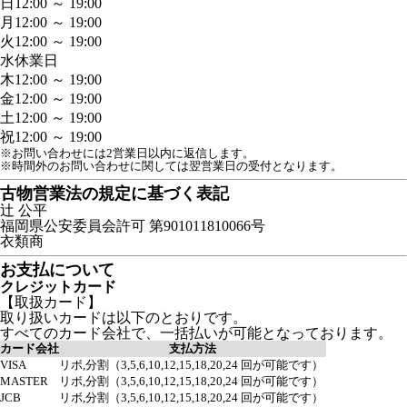
日
12:00 ～ 19:00
月
12:00 ～ 19:00
火
12:00 ～ 19:00
水
休業日
木
12:00 ～ 19:00
金
12:00 ～ 19:00
土
12:00 ～ 19:00
祝
12:00 ～ 19:00
※お問い合わせには2営業日以内に返信します。
※時間外のお問い合わせに関しては翌営業日の受付となります。
古物営業法の規定に基づく表記
辻 公平
福岡県公安委員会許可 第901011810066号
衣類商
お支払について
クレジットカード
【取扱カード】
取り扱いカードは以下のとおりです。
すべてのカード会社で、一括払いが可能となっております。
カード会社
支払方法
VISA
リボ,分割（3,5,6,10,12,15,18,20,24 回が可能です）
MASTER
リボ,分割（3,5,6,10,12,15,18,20,24 回が可能です）
JCB
リボ,分割（3,5,6,10,12,15,18,20,24 回が可能です）