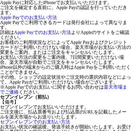
Apple Payに対応したiPhoneでお支払いいただけます。
ご注文を確定する直前に、Apple Payの認証を行っていただき
ます。
Apple Payでのお支払い方法
Apple Payでご利用できるカードは発行会社によって異なりま
す。
詳細は
Apple Payでのお支払い方法
よりAppleのサイトをご確認
ください。
お客様のご利用状況などによってApple Payおよびクレジット
カードがご利用いただけない場合、楽天市場がお支払い方法の
変更をご案内、またはご注文をキャンセルいたします。
お支払い方法の変更をご案内後、7日間変更いただけない場
合、楽天市場が自動でご注文をキャンセルいたします。
iPhone以外の端末からのご購入時はApple Payをご利用いただく
ことができません。
その他、ショップの設定状況やご注文時の選択内容などによっ
て、Apple Payがご利用いただけない場合がございます。
※Apple Payでのお支払いに関するお問い合わせは
楽天市場ま
でご連絡
ください。
セブンイレブン（前払）
【備考】
セブンイレブンでお支払いいただけます。
ご注文後に、払込票番号および払込票のURLを記載したメー
ルを楽天市場からお送りいたします。
セブンイレブンでのお支払い方法
お支払い状況の確認後、発送手続きが開始いたします。お受け