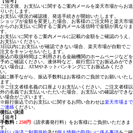
【備考】
ご注文後、お支払いに関するご案内メールを楽天市場からお送
りいたします。
お支払い状況の確認後、発送手続きが開始いたします。
ショップが金額を変更した場合、お客様のご注文時と楽天市場
からのお支払いに関するご案内メール送信時で金額が異なりま
す。
お支払いに関するご案内メールに記載の金額をご確認のうえ、
お支払いください。
3日以内にお支払いが確認できない場合、楽天市場が自動でご
注文をキャンセルいたします。
振込の取扱時間はご利用される金融機関のホームページなどを
予めご確認ください。連休時など、銀行窓口でお振込みができ
ない場合は、ATMやネットバンキングにてお振込みくださ
い。
誠に勝手ながら、振込手数料はお客様のご負担でお願いいたし
ます。
※ご注文者様名義の口座よりお支払いください。ご注文者様以
外の名義でお支払いいただいた場合、お支払いの確認ができな
い場合がございます。
※銀行振込でのお支払いに関するお問い合わせは
楽天市場まで
ご連絡
ください。
後払い決済
【備考】
手数料：
250円
（請求書発行料）をお客様にご負担いただきま
す。
後払い決済ご利用規約
及び
個人情報の取扱いに係る事項
をご確