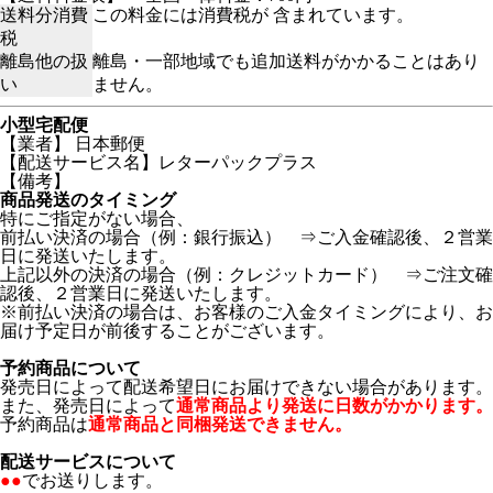
送料分消費
この料金には消費税が 含まれています。
税
離島他の扱
離島・一部地域でも追加送料がかかることはあり
い
ません。
小型宅配便
【業者】 日本郵便
【配送サービス名】レターパックプラス
【備考】
商品発送のタイミング
特にご指定がない場合、
前払い決済の場合（例：銀行振込） ⇒ご入金確認後、２営業
日に発送いたします。
上記以外の決済の場合（例：クレジットカード） ⇒ご注文確
認後、２営業日に発送いたします。
※前払い決済の場合は、お客様のご入金タイミングにより、お
届け予定日が前後することがございます。
予約商品について
発売日によって配送希望日にお届けできない場合があります。
また、発売日によって
通常商品より発送に日数がかかります。
予約商品は
通常商品と同梱発送できません。
配送サービスについて
●●
でお送りします。