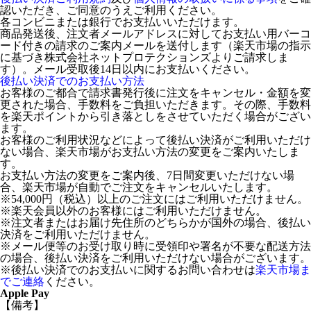
認いただき、ご同意のうえご利用ください。
各コンビニまたは銀行でお支払いいただけます。
商品発送後、注文者メールアドレスに対してお支払い用バーコ
ード付きの請求のご案内メールを送付します（楽天市場の指示
に基づき株式会社ネットプロテクションズよりご請求しま
す）。メール受取後14日以内にお支払いください。
後払い決済でのお支払い方法
お客様のご都合で請求書発行後に注文をキャンセル・金額を変
更された場合、手数料をご負担いただきます。その際、手数料
を楽天ポイントから引き落としをさせていただく場合がござい
ます。
お客様のご利用状況などによって後払い決済がご利用いただけ
ない場合、楽天市場がお支払い方法の変更をご案内いたしま
す。
お支払い方法の変更をご案内後、7日間変更いただけない場
合、楽天市場が自動でご注文をキャンセルいたします。
※54,000円（税込）以上のご注文にはご利用いただけません。
※楽天会員以外のお客様にはご利用いただけません。
※注文者またはお届け先住所のどちらかが国外の場合、後払い
決済をご利用いただけません。
※メール便等のお受け取り時に受領印や署名が不要な配送方法
の場合、後払い決済をご利用いただけない場合がございます。
※後払い決済でのお支払いに関するお問い合わせは
楽天市場ま
でご連絡
ください。
Apple Pay
【備考】