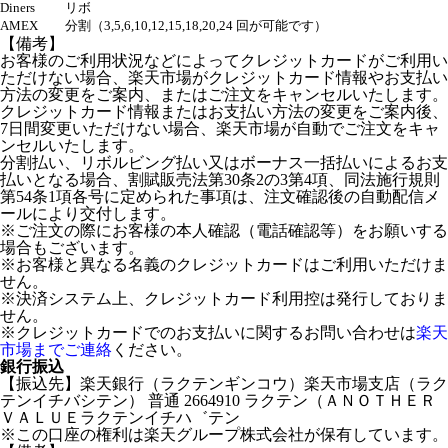
Diners
リボ
AMEX
分割（3,5,6,10,12,15,18,20,24 回が可能です）
【備考】
お客様のご利用状況などによってクレジットカードがご利用い
ただけない場合、楽天市場がクレジットカード情報やお支払い
方法の変更をご案内、またはご注文をキャンセルいたします。
クレジットカード情報またはお支払い方法の変更をご案内後、
7日間変更いただけない場合、楽天市場が自動でご注文をキャ
ンセルいたします。
分割払い、リボルビング払い又はボーナス一括払いによるお支
払いとなる場合、割賦販売法第30条2の3第4項、同法施行規則
第54条1項各号に定められた事項は、注文確認後の自動配信メ
ールにより交付します。
※ご注文の際にお客様の本人確認（電話確認等）をお願いする
場合もございます。
※お客様と異なる名義のクレジットカードはご利用いただけま
せん。
※決済システム上、クレジットカード利用控は発行しておりま
せん。
※クレジットカードでのお支払いに関するお問い合わせは
楽天
市場までご連絡
ください。
銀行振込
【振込先】楽天銀行（ラクテンギンコウ）楽天市場支店（ラク
テンイチバシテン） 普通 2664910 ラクテン（ＡＮＯＴＨＥＲ
ＶＡＬＵＥラクテンイチハ゛テン
※この口座の権利は楽天グループ株式会社が保有しています。