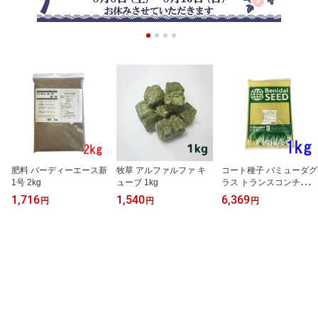
肥料 バーディーエース新
牧草 アルファルファ キ
コート種子 バミューダグ
1号 2kg
ューブ 1kg
ラス トランスコンチネン
タル 1kg
1,716
1,540
6,369
円
円
円