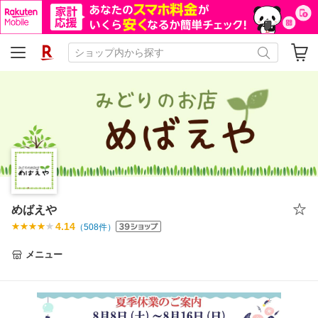
めばえや
4.14
（
508
件）
メニュー