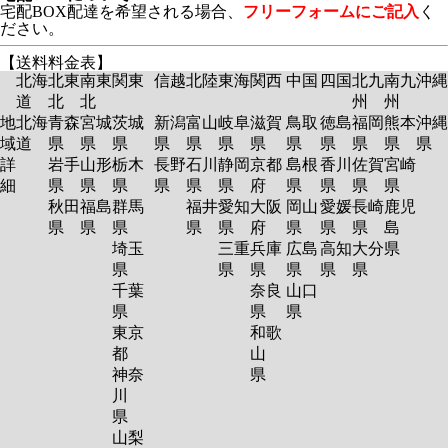
宅配BOX配達を希望される場合、
フリーフォームにご記入
く
ださい。
【送料料金表】
北海
北東
南東
関東
信越
北陸
東海
関西
中国
四国
北九
南九
沖縄
道
北
北
州
州
地
北海
青森
宮城
茨城
新潟
富山
岐阜
滋賀
鳥取
徳島
福岡
熊本
沖縄
域
道
県
県
県
県
県
県
県
県
県
県
県
県
詳
岩手
山形
栃木
長野
石川
静岡
京都
島根
香川
佐賀
宮崎
細
県
県
県
県
県
県
府
県
県
県
県
秋田
福島
群馬
福井
愛知
大阪
岡山
愛媛
長崎
鹿児
県
県
県
県
県
府
県
県
県
島
埼玉
三重
兵庫
広島
高知
大分
県
県
県
県
県
県
県
千葉
奈良
山口
県
県
県
東京
和歌
都
山
神奈
県
川
県
山梨