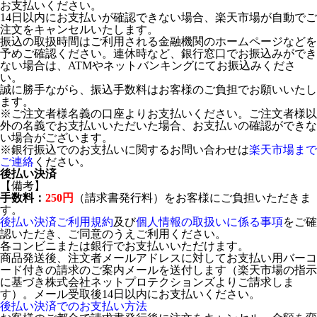
お支払いください。
14日以内にお支払いが確認できない場合、楽天市場が自動でご
注文をキャンセルいたします。
振込の取扱時間はご利用される金融機関のホームページなどを
予めご確認ください。連休時など、銀行窓口でお振込みができ
ない場合は、ATMやネットバンキングにてお振込みくださ
い。
誠に勝手ながら、振込手数料はお客様のご負担でお願いいたし
ます。
※ご注文者様名義の口座よりお支払いください。ご注文者様以
外の名義でお支払いいただいた場合、お支払いの確認ができな
い場合がございます。
※銀行振込でのお支払いに関するお問い合わせは
楽天市場まで
ご連絡
ください。
後払い決済
【備考】
手数料：
250円
（請求書発行料）をお客様にご負担いただきま
す。
後払い決済ご利用規約
及び
個人情報の取扱いに係る事項
をご確
認いただき、ご同意のうえご利用ください。
各コンビニまたは銀行でお支払いいただけます。
商品発送後、注文者メールアドレスに対してお支払い用バーコ
ード付きの請求のご案内メールを送付します（楽天市場の指示
に基づき株式会社ネットプロテクションズよりご請求しま
す）。メール受取後14日以内にお支払いください。
後払い決済でのお支払い方法