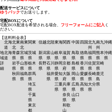
配送サービスについて
ゆうパック
でお送りします。
宅配BOXについて
宅配BOX配達を希望される場合、
フリーフォームにご記入
く
ださい。
【送料料金表】
北海
北東
南東
関東
信越
北陸
東海
関西
中国
四国
北九
南九
沖縄
道
北
北
州
州
地
北海
青森
宮城
茨城
新潟
富山
岐阜
滋賀
鳥取
徳島
福岡
熊本
沖縄
域
道
県
県
県
県
県
県
県
県
県
県
県
県
詳
岩手
山形
栃木
長野
石川
静岡
京都
島根
香川
佐賀
宮崎
細
県
県
県
県
県
県
府
県
県
県
県
秋田
福島
群馬
福井
愛知
大阪
岡山
愛媛
長崎
鹿児
県
県
県
県
県
府
県
県
県
島
埼玉
三重
兵庫
広島
高知
大分
県
県
県
県
県
県
県
千葉
奈良
山口
県
県
県
東京
和歌
都
山