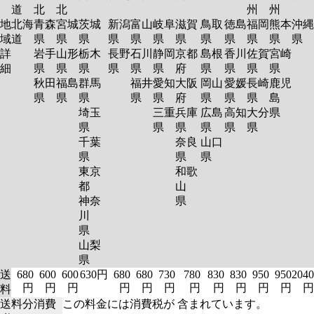
道
北
北
州
州
地
北海
青森
宮城
茨城
新潟
富山
岐阜
滋賀
鳥取
徳島
福岡
熊本
沖縄
域
道
県
県
県
県
県
県
県
県
県
県
県
県
詳
岩手
山形
栃木
長野
石川
静岡
京都
島根
香川
佐賀
宮崎
細
県
県
県
県
県
県
府
県
県
県
県
秋田
福島
群馬
福井
愛知
大阪
岡山
愛媛
長崎
鹿児
県
県
県
県
県
府
県
県
県
島
埼玉
三重
兵庫
広島
高知
大分
県
県
県
県
県
県
県
千葉
奈良
山口
県
県
県
東京
和歌
都
山
神奈
県
川
県
山梨
県
送
680
600
600
630円
680
680
730
780
830
830
950
950
2040
円
円
円
円
円
円
円
円
円
円
円
円
料
送料分消費
この料金には消費税が 含まれています。