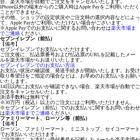
合、楽天市場が自動でご注文をキャンセルいたします。
iPhone以外の端末からのご購入時はApple Payをご利用いただく
ことができません。
その他、ショップの設定状況やご注文時の選択内容などによっ
て、Apple Payがご利用いただけない場合がございます。
※Apple Payでのお支払いに関するお問い合わせは
楽天市場ま
でご連絡
ください。
セブンイレブン（前払）
【備考】
セブンイレブンでお支払いいただけます。
ご注文後に、払込票番号および払込票のURLを記載したメー
ルを楽天市場からお送りいたします。
セブンイレブンでのお支払い方法
お支払い状況の確認後、発送手続きが開始いたします。お受け
取り希望日をご指定の場合などは、お早めのお支払いをお願い
いたします。
14日以内にお支払いが確認できない場合、楽天市場が自動でご
注文をキャンセルいたします。
決済手数料は無料です。
※30万円（税込）以上のご注文にはご利用いただけません。
※セブンイレブン（前払）でのお支払いに関するお問い合わせ
は
楽天市場までご連絡
ください。
ファミリーマート、ローソン等（前払）
【備考】
ローソン、ファミリーマート、ミニストップ、セイコーマート
でお支払いいただけます。
ご注文後に、お支払い受付番号を記載したメールを楽天市場か