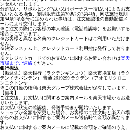
ンセルいたします。
分割払い、リボルビング払い又はボーナス一括払いによるお支
払いとなる場合、割賦販売法第30条2の3第4項、同法施行規則
第54条1項各号に定められた事項は、注文確認後の自動配信メ
ールにより交付します。
※ご注文の際にお客様の本人確認（電話確認等）をお願いする
場合もございます。
※お客様と異なる名義のクレジットカードはご利用いただけま
せん。
※決済システム上、クレジットカード利用控は発行しておりま
せん。
※クレジットカードでのお支払いに関するお問い合わせは
楽天
市場までご連絡
ください。
銀行振込
【振込先】楽天銀行（ラクテンギンコウ）楽天市場支店（ラク
テンイチバシテン） 普通 2619299 ラクテン（アオモリクロニ
ンニクトンヤ
※この口座の権利は楽天グループ株式会社が保有しています。
【備考】
ご注文後、お支払いに関するご案内メールを楽天市場からお送
りいたします。
お支払い状況の確認後、発送手続きが開始いたします。
ショップが金額を変更した場合、お客様のご注文時と楽天市場
からのお支払いに関するご案内メール送信時で金額が異なりま
す。
お支払いに関するご案内メールに記載の金額をご確認のうえ、