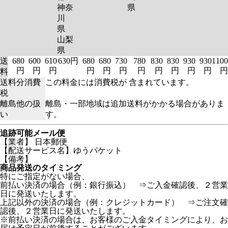
神奈
県
川
県
山梨
県
送
680
600
610
630円
680
680
730
780
830
830
930
930
1100
円
円
円
円
円
円
円
円
円
円
円
円
料
送料分消費
この料金には消費税が 含まれています。
税
離島他の扱
離島・一部地域は追加送料がかかる場合がありま
い
す。
追跡可能メール便
【業者】 日本郵便
【配送サービス名】ゆうパケット
【備考】
商品発送のタイミング
特にご指定がない場合、
前払い決済の場合（例：銀行振込） ⇒ご入金確認後、２営業
日に発送いたします。
上記以外の決済の場合（例：クレジットカード） ⇒ご注文確
認後、２営業日に発送いたします。
※前払い決済の場合は、お客様のご入金タイミングにより、お