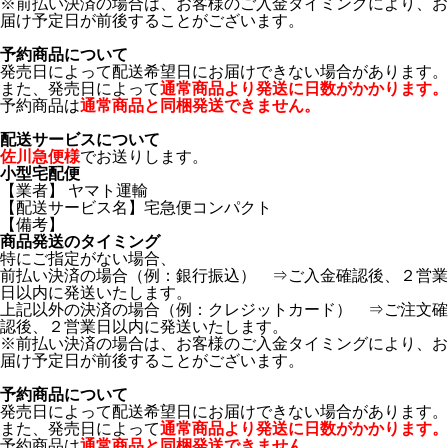
※前払い決済の場合は、お客様のご入金タイミングにより、お
届け予定日が前後することがございます。
予約商品について
発売日によって配送希望日にお届けできない場合があります。
また、発売日によって
通常商品より発送に日数がかかります。
予約商品は
通常商品と同梱発送できません。
配送サービスについて
佐川急便様
でお送りします。
小型宅配便
【業者】 ヤマト運輸
【配送サービス名】宅急便コンパクト
【備考】
商品発送のタイミング
特にご指定がない場合、
前払い決済の場合（例：銀行振込） ⇒ご入金確認後、２営業
日以内に発送いたします。
上記以外の決済の場合（例：クレジットカード） ⇒ご注文確
認後、２営業日以内に発送いたします。
※前払い決済の場合は、お客様のご入金タイミングにより、お
届け予定日が前後することがございます。
予約商品について
発売日によって配送希望日にお届けできない場合があります。
また、発売日によって
通常商品より発送に日数がかかります。
予約商品は
通常商品と同梱発送できません。