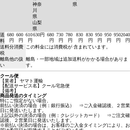
神奈
県
川
県
山梨
県
送
680
600
610
630円
680
730
780
830
830
950
950
950
2040
円
円
円
円
円
円
円
円
円
円
円
円
料
送料分消費
この料金には消費税が 含まれています。
税
離島他の扱
離島・一部地域は追加送料がかかる場合がありま
い
す。
クール便
【業者】 ヤマト運輸
【配送サービス名】クール宅急便
【備考】
商品発送のタイミング
特にご指定がない場合、
前払い決済の場合（例：銀行振込） ⇒ご入金確認後、２営業
日に発送いたします。
上記以外の決済の場合（例：クレジットカード） ⇒ご注文確
認後、２営業日に発送いたします。
※前払い決済の場合は、お客様のご入金タイミングにより、お