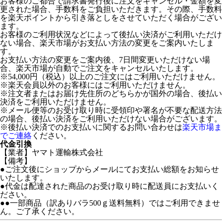
お客様のご都合で請求書発行後に注文をキャンセル・金額を変
更された場合、手数料をご負担いただきます。その際、手数料
を楽天ポイントから引き落としをさせていただく場合がござい
ます。
お客様のご利用状況などによって後払い決済がご利用いただけ
ない場合、楽天市場がお支払い方法の変更をご案内いたしま
す。
お支払い方法の変更をご案内後、7日間変更いただけない場
合、楽天市場が自動でご注文をキャンセルいたします。
※54,000円（税込）以上のご注文にはご利用いただけません。
※楽天会員以外のお客様にはご利用いただけません。
※注文者またはお届け先住所のどちらかが国外の場合、後払い
決済をご利用いただけません。
※メール便等のお受け取り時に受領印や署名が不要な配送方法
の場合、後払い決済をご利用いただけない場合がございます。
※後払い決済でのお支払いに関するお問い合わせは
楽天市場ま
でご連絡
ください。
代金引換
【業者】ヤマト運輸株式会社
【備考】
●ご注文後にショップからメールにてお支払い総額をお知らせ
いたします。
●代金は配達された商品のお受け取り時に配送員にお支払いく
ださい。
●●一部商品（訳ありバラ500ｇ送料無料）ではご利用できませ
ん。ご了承ください。