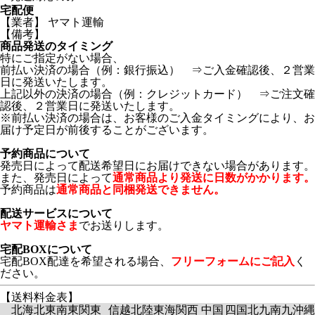
宅配便
【業者】 ヤマト運輸
【備考】
商品発送のタイミング
特にご指定がない場合、
前払い決済の場合（例：銀行振込） ⇒ご入金確認後、２営業
日に発送いたします。
上記以外の決済の場合（例：クレジットカード） ⇒ご注文確
認後、２営業日に発送いたします。
※前払い決済の場合は、お客様のご入金タイミングにより、お
届け予定日が前後することがございます。
予約商品について
発売日によって配送希望日にお届けできない場合があります。
また、発売日によって
通常商品より発送に日数がかかります。
予約商品は
通常商品と同梱発送できません。
配送サービスについて
ヤマト運輸さま
でお送りします。
宅配BOXについて
宅配BOX配達を希望される場合、
フリーフォームにご記入
く
ださい。
【送料料金表】
北海
北東
南東
関東
信越
北陸
東海
関西
中国
四国
北九
南九
沖縄