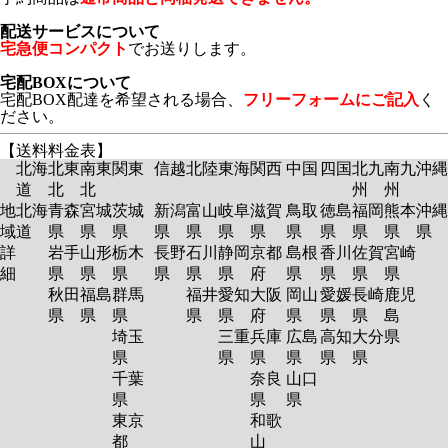
配送サービスについて
宅急便コンパクト
でお送りします。
宅配BOXについて
宅配BOX配達を希望される場合、
フリーフォームにご記入
く
ださい。
【送料料金表】
北海
北東
南東
関東
信越
北陸
東海
関西
中国
四国
北九
南九
沖縄
道
北
北
州
州
地
北海
青森
宮城
茨城
新潟
富山
岐阜
滋賀
鳥取
徳島
福岡
熊本
沖縄
域
道
県
県
県
県
県
県
県
県
県
県
県
県
詳
岩手
山形
栃木
長野
石川
静岡
京都
島根
香川
佐賀
宮崎
細
県
県
県
県
県
県
府
県
県
県
県
秋田
福島
群馬
福井
愛知
大阪
岡山
愛媛
長崎
鹿児
県
県
県
県
県
府
県
県
県
島
埼玉
三重
兵庫
広島
高知
大分
県
県
県
県
県
県
県
千葉
奈良
山口
県
県
県
東京
和歌
都
山