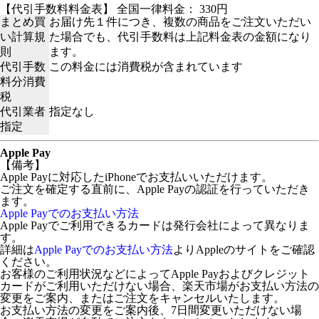
【代引手数料料金表】 全国一律料金： 330円
まとめ買
お届け先１件につき、複数の商品をご注文いただい
い計算規
た場合でも、代引手数料は上記料金表の金額になり
則
ます。
代引手数
この料金には消費税が含まれています
料分消費
税
代引業者
指定なし
指定
Apple Pay
【備考】
Apple Payに対応したiPhoneでお支払いいただけます。
ご注文を確定する直前に、Apple Payの認証を行っていただき
ます。
Apple Payでのお支払い方法
Apple Payでご利用できるカードは発行会社によって異なりま
す。
詳細は
Apple Payでのお支払い方法
よりAppleのサイトをご確認
ください。
お客様のご利用状況などによってApple Payおよびクレジット
カードがご利用いただけない場合、楽天市場がお支払い方法の
変更をご案内、またはご注文をキャンセルいたします。
お支払い方法の変更をご案内後、7日間変更いただけない場