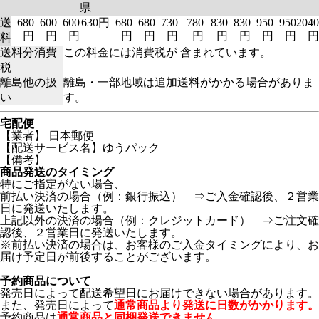
県
送
680
600
600
630円
680
680
730
780
830
830
950
950
2040
円
円
円
円
円
円
円
円
円
円
円
円
料
送料分消費
この料金には消費税が 含まれています。
税
離島他の扱
離島・一部地域は追加送料がかかる場合がありま
い
す。
宅配便
【業者】 日本郵便
【配送サービス名】ゆうパック
【備考】
商品発送のタイミング
特にご指定がない場合、
前払い決済の場合（例：銀行振込） ⇒ご入金確認後、２営業
日に発送いたします。
上記以外の決済の場合（例：クレジットカード） ⇒ご注文確
認後、２営業日に発送いたします。
※前払い決済の場合は、お客様のご入金タイミングにより、お
届け予定日が前後することがございます。
予約商品について
発売日によって配送希望日にお届けできない場合があります。
また、発売日によって
通常商品より発送に日数がかかります。
予約商品は
通常商品と同梱発送できません。