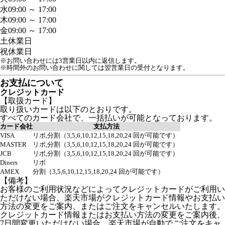
水
09:00 ～ 17:00
木
09:00 ～ 17:00
金
09:00 ～ 17:00
土
休業日
祝
休業日
※お問い合わせには3営業日以内に返信します。
※時間外のお問い合わせに関しては翌営業日の受付となります。
お支払について
クレジットカード
【取扱カード】
取り扱いカードは以下のとおりです。
すべてのカード会社で、一括払いが可能となっております。
カード会社
支払方法
VISA
リボ,分割（3,5,6,10,12,15,18,20,24 回が可能です）
MASTER
リボ,分割（3,5,6,10,12,15,18,20,24 回が可能です）
JCB
リボ,分割（3,5,6,10,12,15,18,20,24 回が可能です）
Diners
リボ
AMEX
分割（3,5,6,10,12,15,18,20,24 回が可能です）
【備考】
お客様のご利用状況などによってクレジットカードがご利用い
ただけない場合、楽天市場がクレジットカード情報やお支払い
方法の変更をご案内、またはご注文をキャンセルいたします。
クレジットカード情報またはお支払い方法の変更をご案内後、
7日間変更いただけない場合、楽天市場が自動でご注文をキャ