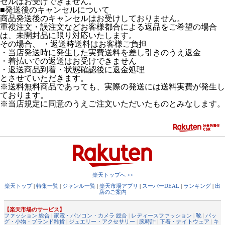
セルはお受けできません。
■発送後のキャンセルについて
商品発送後のキャンセルはお受けしておりません。
重複注文・誤注文などお客様都合による返品をご希望の場合
は、未開封品に限り対応いたします。
その場合、 ・返送時送料はお客様ご負担
・当店発送時に発生した実費送料を差し引きのうえ返金
・着払いでの返送はお受けできません
・返送商品到着・状態確認後に返金処理
とさせていただきます。
※送料無料商品であっても、実際の発送には送料実費が発生し
ております。
※当店規定に同意のうえご注文いただいたものとみなします。
楽天トップへ >>
楽天トップ
|
特集一覧
|
ジャンル一覧
|
楽天市場アプリ
|
スーパーDEAL
|
ランキング
|
出
店のご案内
【楽天市場のサービス】
ファッション 総合
|
家電・パソコン・カメラ 総合
|
レディースファッション
|
靴
|
バッ
グ・小物・ブランド雑貨
|
ジュエリー・アクセサリー
|
腕時計
|
下着・ナイトウェア
|
キ