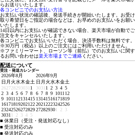
らお送りいたします。
各コンビニでのお支払い方法
お支払い状況の確認後、発送手続きが開始いたします。お受け
取り希望日をご指定の場合などは、お早めのお支払いをお願い
いたします。
14日以内にお支払いが確認できない場合、楽天市場が自動でご
注文をキャンセルいたします。
各コンビニでお支払いいただく場合、決済手数料は無料です。
※30万円（税込）以上のご注文にはご利用いただけません。
※ファミリーマート、ローソン等（前払）でのお支払いに関す
るお問い合わせは
楽天市場までご連絡
ください。
配送について
受注・発送カレンダー
2026年8月
2026年9月
日
月
火
水
木
金
土
日
月
火
水
木
金
土
26
27
28
29
30
31
1
30
31
1
2
3
4
5
2
3
4
5
6
7
8
6
7
8
9
10
11
12
9
10
11
12
13
14
15
13
14
15
16
17
18
19
16
17
18
19
20
21
22
20
21
22
23
24
25
26
23
24
25
26
27
28
29
27
28
29
30
1
2
3
30
31
1
2
3
4
5
■
休業日（受注・発送対応なし）
■
受注対応のみ
■
発送対応のみ