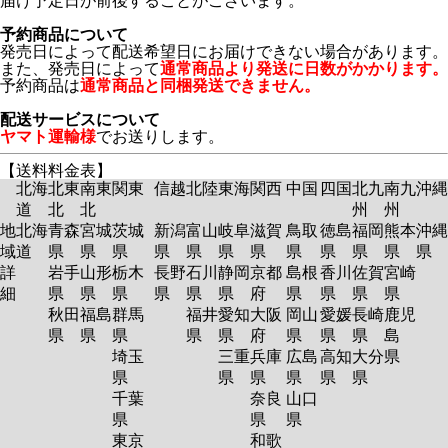
届け予定日が前後することがございます。
予約商品について
発売日によって配送希望日にお届けできない場合があります。
また、発売日によって
通常商品より発送に日数がかかります。
予約商品は
通常商品と同梱発送できません。
配送サービスについて
ヤマト運輸様
でお送りします。
【送料料金表】
北海
北東
南東
関東
信越
北陸
東海
関西
中国
四国
北九
南九
沖縄
道
北
北
州
州
地
北海
青森
宮城
茨城
新潟
富山
岐阜
滋賀
鳥取
徳島
福岡
熊本
沖縄
域
道
県
県
県
県
県
県
県
県
県
県
県
県
詳
岩手
山形
栃木
長野
石川
静岡
京都
島根
香川
佐賀
宮崎
細
県
県
県
県
県
県
府
県
県
県
県
秋田
福島
群馬
福井
愛知
大阪
岡山
愛媛
長崎
鹿児
県
県
県
県
県
府
県
県
県
島
埼玉
三重
兵庫
広島
高知
大分
県
県
県
県
県
県
県
千葉
奈良
山口
県
県
県
東京
和歌