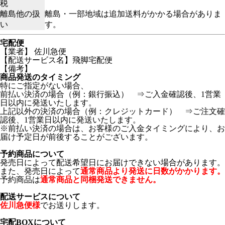
税
離島他の扱
離島・一部地域は追加送料がかかる場合がありま
い
す。
宅配便
【業者】 佐川急便
【配送サービス名】飛脚宅配便
【備考】
商品発送のタイミング
特にご指定がない場合、
前払い決済の場合（例：銀行振込） ⇒ご入金確認後、1営業
日以内に発送いたします。
上記以外の決済の場合（例：クレジットカード） ⇒ご注文確
認後、1営業日以内に発送いたします。
※前払い決済の場合は、お客様のご入金タイミングにより、お
届け予定日が前後することがございます。
予約商品について
発売日によって配送希望日にお届けできない場合があります。
また、発売日によって
通常商品より発送に日数がかかります。
予約商品は
通常商品と同梱発送できません。
配送サービスについて
佐川急便様
でお送りします。
宅配BOXについて