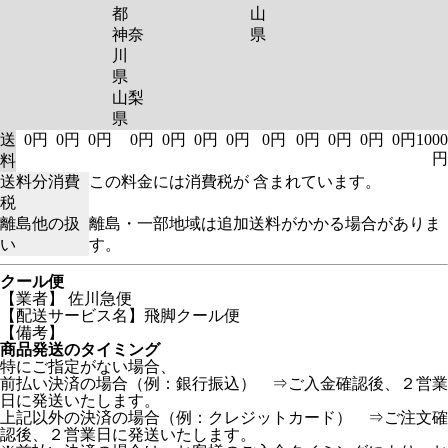
都
山
神奈
県
川
県
山梨
県
送
0円
0円
0円
0円
0円
0円
0円
0円
0円
0円
0円
0円
1000
円
料
送料分消費
この料金には消費税が 含まれています。
税
離島他の扱
離島・一部地域は追加送料がかかる場合がありま
い
す。
クール便
【業者】 佐川急便
【配送サービス名】飛脚クール便
【備考】
商品発送のタイミング
特にご指定がない場合、
前払い決済の場合（例：銀行振込） ⇒ご入金確認後、２営業
日に発送いたします。
上記以外の決済の場合（例：クレジットカード） ⇒ご注文確
認後、２営業日に発送いたします。