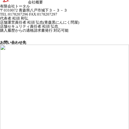
会社概要
有限会社トータル
〒0310072 青森県八戸市城下３－３－３
TEL:0178207296 FAX:0178207297
代表者
:
松頭 和弘
店舗運営責任者
:
松頭 弘也(青森黒にんにく問屋)
店舗セキュリティ責任者
:
松頭 弘也
購入履歴からの適格請求書発行:対応可能
お問い合わせ先