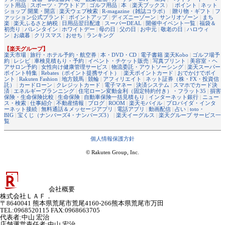
ット用品
|
スポーツ・アウトドア
|
ゴルフ用品
|
本
（
楽天ブックス
） |
ポイント
|
ネット
ショップ 開業・開店
|
楽天ウェブ検索
|
R-magazine（雑誌コラボ）
|
贈り物・ギフト
|
フ
ァッション公式ブランド
|
ポイントアップ
|
ディズニーゾーン
|
サンリオゾーン
|
まち
楽
|
楽天ふるさと納税
|
日用品翌日配達
|
スーパーDEAL
|
開催中イベント一覧
|
福袋＆
初売り
|
バレンタイン
|
ホワイトデー
|
母の日
|
父の日
|
お中元
|
敬老の日
|
ハロウィ
ン
|
お歳暮
|
クリスマス
|
おせち
|
ランキング
【楽天グループ】
楽天市場
|
旅行・ホテル予約・航空券
|
本・DVD・CD
|
電子書籍 楽天Kobo
|
ゴルフ場予
約
|
レシピ
|
車検見積もり・予約
|
イベント・チケット販売
|
写真プリント
|
美容室・ヘ
アサロン予約
|
女性向け健康管理サービス
|
物流委託・アウトソーシング
|
楽天スーパー
ポイント特集
|
Rebates（ポイント提携サイト）
|
楽天ポイントカード
|
おでかけでポイ
ント
|
Rakuten Fashion
|
地方競馬
|
競輪
|
アフィリエイト
|
ネット証券（株・FX・投資信
託）
|
カードローン
|
クレジットカード
|
電子マネー
|
決済システム
|
スマホでカード決
済
|
エネルギープランニング
|
住宅ローン変動金利（固定特約付き）・フラット35
|
損害
保険・生命保険比較
|
生命保険
|
自動車保険一括見積もり
|
インターネット銀行
|
ニュー
ス・検索
|
仕事紹介
|
不動産情報
|
ブログ
|
ROOM
|
楽天モバイル
|
プロバイダ・インタ
ーネット接続
|
無料通話＆メッセージアプリ
|
電話アプリ
|
動画配信
|
占い
|
toto・
BIG
|
宝くじ（ナンバーズ4・ナンバーズ3）
|
楽天イーグルス
|
楽天グループ サービス一
覧
個人情報保護方針
© Rakuten Group, Inc.
会社概要
株式会社ＬＡＦ．
〒8640041 熊本県荒尾市荒尾4160-266熊本県荒尾市万田
TEL:0968520115 FAX:0968663705
代表者
:
中山 宏治
店舗運営責任者
:
中山 宏治