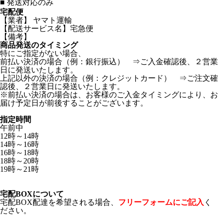
■
発送対応のみ
宅配便
【業者】 ヤマト運輸
【配送サービス名】宅急便
【備考】
商品発送のタイミング
特にご指定がない場合、
前払い決済の場合（例：銀行振込） ⇒ご入金確認後、２営業
日に発送いたします。
上記以外の決済の場合（例：クレジットカード） ⇒ご注文確
認後、２営業日に発送いたします。
※前払い決済の場合は、お客様のご入金タイミングにより、お
届け予定日が前後することがございます。
指定時間
午前中
12時～14時
14時～16時
16時～18時
18時～20時
19時～21時
宅配BOXについて
宅配BOX配達を希望される場合、
フリーフォームにご記入
く
ださい。