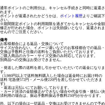
通常ポイントのご利用分は、キャンセル手続きと同時に返還さ
れます。
ポイントが返還されたかどうかは、
ポイント履歴
よりご確認下
さい。
※期間限定ポイントの利用期限を過ぎてからキャンセルや金額
修正が行われた場合、ポイントは失効扱いとなり、返還されま
せんのでご注意ください。
備考
お客様都合による返品・交換について
サイズが合わない、イメージ違いなどのお客様都合での返品・
交換は手数料と往復の送料をご負担いただいております。
ご購入商品のカラー・サイズ交換のみ対応しております。
別商品への交換はお受けできません。
・発送した際の送料を差し引かせていただいての返金になりま
す。
（3,980円以上で送料無料購入した場合は返金時にお届け時の
送料 宅急便572円・メール便220円を差し引かせていただきま
す)
・返送は元払いにてお願いしております。
・カード決済の金額修正ができない場合や代金引換・後払い決
済利用の場合は、振込手数料振込手数料250円がかかります。
尚、以下の場合は一切返品・交換はお受けできませんので予め