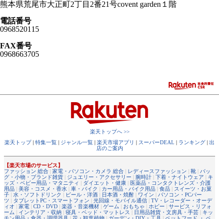
熊本県荒尾市大正町2丁目2番21号covent garden１階
電話番号
0968520115
FAX番号
0968663705
楽天トップへ >>
楽天トップ
|
特集一覧
|
ジャンル一覧
|
楽天市場アプリ
|
スーパーDEAL
|
ランキング
|
出
店のご案内
【楽天市場のサービス】
ファッション 総合
|
家電・パソコン・カメラ 総合
|
レディースファッション
|
靴
|
バッ
グ・小物・ブランド雑貨
|
ジュエリー・アクセサリー
|
腕時計
|
下着・ナイトウェア
|
キ
ッズ・ベビー用品・マタニティ
|
ダイエット・健康
|
医薬品・コンタクトレンズ・介護
用品
|
美容・コスメ・香水
|
車・バイク
|
カー用品・バイク用品
|
食品
|
スイーツ・お菓
子
|
水・ソフトドリンク
|
ビール・洋酒
|
日本酒・焼酎
|
ワイン
|
パソコン・PCパー
ツ
|
タブレットPC・スマートフォン
|
光回線・モバイル通信
|
TV・レコーダー・オーデ
ィオ
|
家電
|
CD・DVD
|
楽器・音楽機材
|
ゲーム
|
おもちゃ
|
ホビー
|
サービス・リフォ
ーム
|
インテリア・収納
|
寝具・ベッド・マットレス
|
日用品雑貨・文房具・手芸
|
キッ
チン用品・食器・調理器具
|
花・観葉植物
|
ガーデン・DIY・工具
|
ペットフード ・ ペ