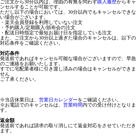
ご注文から30分以内は、理由の有無を問わず
購入履歴
からキャ
ンセルすることが可能です。
ただし以下の場合においては、30分以内でもキャンセルできな
い場合がございます。
・楽天会員登録を利用していない注文
・予約購入/定期購入/頒布会の注文
・配送日時指定で最短お届け日を指定している注文
また、ご注文から30分以上過ぎた場合のキャンセルは、以下の
対応条件をご確認ください。
対応条件
発送前であればキャンセル可能な場合がございますので、早急
のご連絡をお願いたします。
すでに宅配業者様に引き渡し済みの場合はキャンセルができま
せん
ご了承ください。
※当店休業日は、
営業日カレンダー
をご確認ください。
※お電話でのキャンセルは、
営業時間
内での受け付けとなりま
す。
返金額
発送前であれば請求の取り消しにて返金対応をさせていただき
ます。