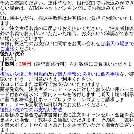
予めご確認ください。連休時など、銀行窓口でお振込みができ
ない場合は、ATMやネットバンキングにてお振込みくださ
い。
誠に勝手ながら、振込手数料はお客様のご負担でお願いいたし
ます。
※ご注文者様名義の口座よりお支払いください。ご注文者様以
外の名義でお支払いいただいた場合、お支払いの確認ができな
い場合がございます。
※銀行振込でのお支払いに関するお問い合わせは
楽天市場まで
ご連絡
ください。
後払い決済
【備考】
手数料：
250円
（請求書発行料）をお客様にご負担いただきま
す。
後払い決済ご利用規約
及び
個人情報の取扱いに係る事項
をご確
認いただき、ご同意のうえご利用ください。
各コンビニまたは銀行でお支払いいただけます。
商品発送後、注文者メールアドレスに対してお支払い用バーコ
ード付きの請求のご案内メールを送付します（楽天市場の指示
に基づき株式会社ネットプロテクションズよりご請求しま
す）。メール受取後14日以内にお支払いください。
後払い決済でのお支払い方法
お客様のご都合で請求書発行後に注文をキャンセル・金額を変
更された場合、手数料をご負担いただきます。その際、手数料
を楽天ポイントから引き落としをさせていただく場合がござい
ます。