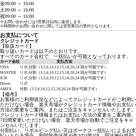
金
09:00 ～ 16:00
土
09:00 ～ 16:00
祝
09:00 ～ 16:00
※お問い合わせには3営業日以内に返信します。
※時間外のお問い合わせに関しては翌営業日の受付となります。
お支払について
クレジットカード
【取扱カード】
取り扱いカードは以下のとおりです。
すべてのカード会社で、一括払いが可能となっております。
カード会社
支払方法
VISA
リボ,分割（3,5,6,10,12,15,18,20,24 回が可能です）
MASTER
リボ,分割（3,5,6,10,12,15,18,20,24 回が可能です）
JCB
リボ,分割（3,5,6,10,12,15,18,20,24 回が可能です）
Diners
リボ
AMEX
分割（3,5,6,10,12,15,18,20,24 回が可能です）
【備考】
お客様のご利用状況などによってクレジットカードがご利用い
ただけない場合、楽天市場がクレジットカード情報やお支払い
方法の変更をご案内、またはご注文をキャンセルいたします。
クレジットカード情報またはお支払い方法の変更をご案内後、
7日間変更いただけない場合、楽天市場が自動でご注文をキャ
ンセルいたします。
分割払い、リボルビング払い又はボーナス一括払いによるお支
払いとなる場合、割賦販売法第30条2の3第4項、同法施行規則