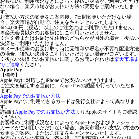
お客様のご利用状況などによって後払い決済がご利用いただけ
ない場合、楽天市場がお支払い方法の変更をご案内いたしま
す。
お支払い方法の変更をご案内後、7日間変更いただけない場
合、楽天市場が自動でご注文をキャンセルいたします。
※54,000円（税込）以上のご注文にはご利用いただけません。
※楽天会員以外のお客様にはご利用いただけません。
※注文者またはお届け先住所のどちらかが国外の場合、後払い
決済をご利用いただけません。
※メール便等のお受け取り時に受領印や署名が不要な配送方法
の場合、後払い決済をご利用いただけない場合がございます。
※後払い決済でのお支払いに関するお問い合わせは
楽天市場ま
でご連絡
ください。
Apple Pay
【備考】
Apple Payに対応したiPhoneでお支払いいただけます。
ご注文を確定する直前に、Apple Payの認証を行っていただき
ます。
Apple Payでのお支払い方法
Apple Payでご利用できるカードは発行会社によって異なりま
す。
詳細は
Apple Payでのお支払い方法
よりAppleのサイトをご確認
ください。
お客様のご利用状況などによってApple Payおよびクレジット
カードがご利用いただけない場合、楽天市場がお支払い方法の
変更をご案内、またはご注文をキャンセルいたします。
お支払い方法の変更をご案内後、7日間変更いただけない場