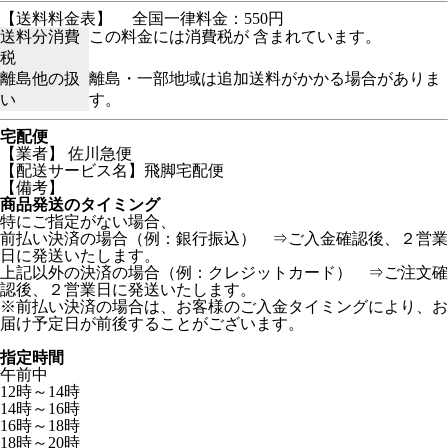
【送料料金表】
全国一律料金：550円
送料分消費
この料金には消費税が 含まれています。
税
離島他の扱
離島・一部地域は追加送料がかかる場合がありま
い
す。
宅配便
【業者】 佐川急便
【配送サービス名】飛脚宅配便
【備考】
商品発送のタイミング
特にご指定がない場合、
前払い決済の場合（例：銀行振込） ⇒ご入金確認後、２営業
日に発送いたします。
上記以外の決済の場合（例：クレジットカード） ⇒ご注文確
認後、２営業日に発送いたします。
※前払い決済の場合は、お客様のご入金タイミングにより、お
届け予定日が前後することがございます。
指定時間
午前中
12時～14時
14時～16時
16時～18時
18時～20時