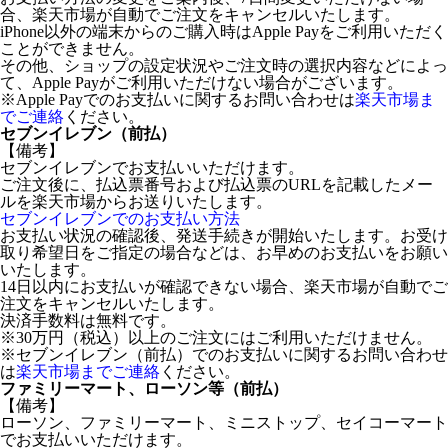
合、楽天市場が自動でご注文をキャンセルいたします。
iPhone以外の端末からのご購入時はApple Payをご利用いただく
ことができません。
その他、ショップの設定状況やご注文時の選択内容などによっ
て、Apple Payがご利用いただけない場合がございます。
※Apple Payでのお支払いに関するお問い合わせは
楽天市場ま
でご連絡
ください。
セブンイレブン（前払）
【備考】
セブンイレブンでお支払いいただけます。
ご注文後に、払込票番号および払込票のURLを記載したメー
ルを楽天市場からお送りいたします。
セブンイレブンでのお支払い方法
お支払い状況の確認後、発送手続きが開始いたします。お受け
取り希望日をご指定の場合などは、お早めのお支払いをお願い
いたします。
14日以内にお支払いが確認できない場合、楽天市場が自動でご
注文をキャンセルいたします。
決済手数料は無料です。
※30万円（税込）以上のご注文にはご利用いただけません。
※セブンイレブン（前払）でのお支払いに関するお問い合わせ
は
楽天市場までご連絡
ください。
ファミリーマート、ローソン等（前払）
【備考】
ローソン、ファミリーマート、ミニストップ、セイコーマート
でお支払いいただけます。