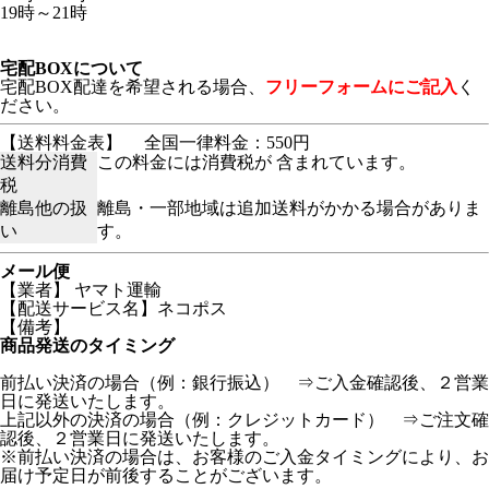
19時～21時
宅配BOXについて
宅配BOX配達を希望される場合、
フリーフォームにご記入
く
ださい。
【送料料金表】
全国一律料金：550円
送料分消費
この料金には消費税が 含まれています。
税
離島他の扱
離島・一部地域は追加送料がかかる場合がありま
い
す。
メール便
【業者】 ヤマト運輸
【配送サービス名】ネコポス
【備考】
商品発送のタイミング
前払い決済の場合（例：銀行振込） ⇒ご入金確認後、２営業
日に発送いたします。
上記以外の決済の場合（例：クレジットカード） ⇒ご注文確
認後、２営業日に発送いたします。
※前払い決済の場合は、お客様のご入金タイミングにより、お
届け予定日が前後することがございます。