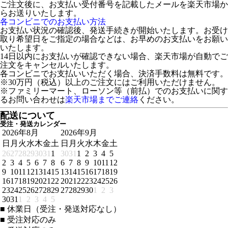
ご注文後に、お支払い受付番号を記載したメールを楽天市場か
らお送りいたします。
各コンビニでのお支払い方法
お支払い状況の確認後、発送手続きが開始いたします。お受け
取り希望日をご指定の場合などは、お早めのお支払いをお願い
いたします。
14日以内にお支払いが確認できない場合、楽天市場が自動でご
注文をキャンセルいたします。
各コンビニでお支払いいただく場合、決済手数料は無料です。
※30万円（税込）以上のご注文にはご利用いただけません。
※ファミリーマート、ローソン等（前払）でのお支払いに関す
るお問い合わせは
楽天市場までご連絡
ください。
配送について
受注・発送カレンダー
2026年8月
2026年9月
日
月
火
水
木
金
土
日
月
火
水
木
金
土
26
27
28
29
30
31
1
30
31
1
2
3
4
5
2
3
4
5
6
7
8
6
7
8
9
10
11
12
9
10
11
12
13
14
15
13
14
15
16
17
18
19
16
17
18
19
20
21
22
20
21
22
23
24
25
26
23
24
25
26
27
28
29
27
28
29
30
1
2
3
30
31
1
2
3
4
5
■
休業日（受注・発送対応なし）
■
受注対応のみ