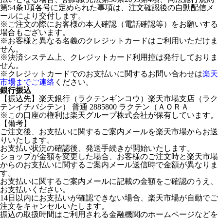
第54条1項各号に定められた事項は、注文確認後の自動配信メ
ールにより交付します。
※ご注文の際にお客様の本人確認（電話確認等）をお願いする
場合もございます。
※お客様と異なる名義のクレジットカードはご利用いただけま
せん。
※決済システム上、クレジットカード利用控は発行しておりま
せん。
※クレジットカードでのお支払いに関するお問い合わせは
楽天
市場までご連絡
ください。
銀行振込
【振込先】楽天銀行（ラクテンギンコウ）楽天市場支店（ラク
テンイチバシテン） 普通 2885800 ラクテン（ＡＯＲＡ
※この口座の権利は楽天グループ株式会社が保有しています。
【備考】
ご注文後、お支払いに関するご案内メールを楽天市場からお送
りいたします。
お支払い状況の確認後、発送手続きが開始いたします。
ショップが金額を変更した場合、お客様のご注文時と楽天市場
からのお支払いに関するご案内メール送信時で金額が異なりま
す。
お支払いに関するご案内メールに記載の金額をご確認のうえ、
お支払いください。
14日以内にお支払いが確認できない場合、楽天市場が自動でご
注文をキャンセルいたします。
振込の取扱時間はご利用される金融機関のホームページなどを