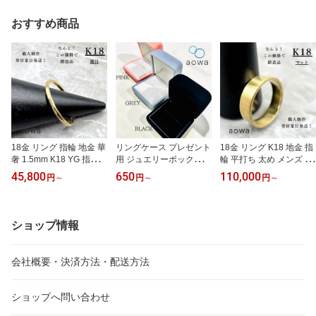
おすすめ商品
18金 リング 指輪 地金 華
リングケース プレゼント
18金 リング K18 地金 指
奢 1.5mm K18 YG 指輪
用 ジュエリーボックス
輪 平打ち 太め メンズ レ
ペア ストッパーリング
リング ピアスケース 指
ディース 5mm幅 YG 結
45,800
650
110,000
円
～
円
～
円
～
おすすめ 金属アレルギー
輪ケース ギフト 贈り物
婚指輪 平打ちリング フ
金アレ つけっぱなし ス
アクセサリーケース
ラット 地金 金無垢 マッ
キンジュエリー 金無垢
ト ハンドメイド シンプ
槌目 華奢 ピンキーリン
ル 文字入れ 刻印 ※1号未
ショップ情報
グ 男女兼用 ピンキー サ
満、31号以上はお問い合
イズ直し無料 大人 細め
わせください◎
◎
会社概要・決済方法・配送方法
ショップへ問い合わせ