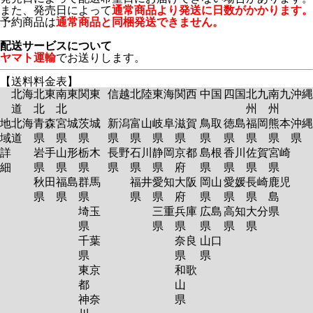
また、発売日によって
通常商品より発送に日数がかかります。
予約商品は
通常商品と同梱発送できません。
配送サービスについて
ヤマト運輸
でお送りします。
【送料料金表】
北海
北東
南東
関東
信越
北陸
東海
関西
中国
四国
北九
南九
沖縄
道
北
北
州
州
地
北海
青森
宮城
茨城
新潟
富山
岐阜
滋賀
鳥取
徳島
福岡
熊本
沖縄
域
道
県
県
県
県
県
県
県
県
県
県
県
県
詳
岩手
山形
栃木
長野
石川
静岡
京都
島根
香川
佐賀
宮崎
細
県
県
県
県
県
県
府
県
県
県
県
秋田
福島
群馬
福井
愛知
大阪
岡山
愛媛
長崎
鹿児
県
県
県
県
県
府
県
県
県
島
埼玉
三重
兵庫
広島
高知
大分
県
県
県
県
県
県
県
千葉
奈良
山口
県
県
県
東京
和歌
都
山
神奈
県