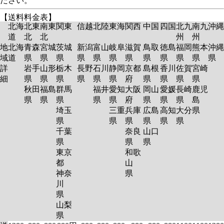
ださい。
【送料料金表】
北海
北東
南東
関東
信越
北陸
東海
関西
中国
四国
北九
南九
沖縄
道
北
北
州
州
地
北海
青森
宮城
茨城
新潟
富山
岐阜
滋賀
鳥取
徳島
福岡
熊本
沖縄
域
道
県
県
県
県
県
県
県
県
県
県
県
県
詳
岩手
山形
栃木
長野
石川
静岡
京都
島根
香川
佐賀
宮崎
細
県
県
県
県
県
県
府
県
県
県
県
秋田
福島
群馬
福井
愛知
大阪
岡山
愛媛
長崎
鹿児
県
県
県
県
県
府
県
県
県
島
埼玉
三重
兵庫
広島
高知
大分
県
県
県
県
県
県
県
千葉
奈良
山口
県
県
県
東京
和歌
都
山
神奈
県
川
県
山梨
県