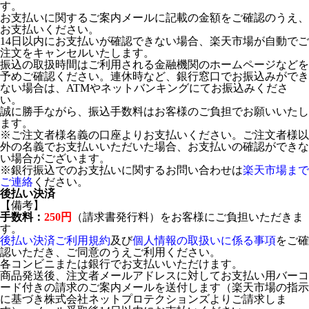
す。
お支払いに関するご案内メールに記載の金額をご確認のうえ、
お支払いください。
14日以内にお支払いが確認できない場合、楽天市場が自動でご
注文をキャンセルいたします。
振込の取扱時間はご利用される金融機関のホームページなどを
予めご確認ください。連休時など、銀行窓口でお振込みができ
ない場合は、ATMやネットバンキングにてお振込みくださ
い。
誠に勝手ながら、振込手数料はお客様のご負担でお願いいたし
ます。
※ご注文者様名義の口座よりお支払いください。ご注文者様以
外の名義でお支払いいただいた場合、お支払いの確認ができな
い場合がございます。
※銀行振込でのお支払いに関するお問い合わせは
楽天市場まで
ご連絡
ください。
後払い決済
【備考】
手数料：
250円
（請求書発行料）をお客様にご負担いただきま
す。
後払い決済ご利用規約
及び
個人情報の取扱いに係る事項
をご確
認いただき、ご同意のうえご利用ください。
各コンビニまたは銀行でお支払いいただけます。
商品発送後、注文者メールアドレスに対してお支払い用バーコ
ード付きの請求のご案内メールを送付します（楽天市場の指示
に基づき株式会社ネットプロテクションズよりご請求しま