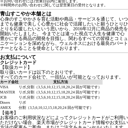
※お問い合わせには2営業日以内に返信します。
※時間外のお問い合わせに関しては翌営業日の受付となります。
青山すこやか本舗とは
心身のすこやかさを育む活動や商品・サービスを通じて、いつ
までも健康で美しく心豊かに社会で活躍したいと願うひとりひ
とりを応援したいという思いから、2016年12月に商品の発売を
開始いたしました。 今までとは違った視点で人生を健康で心
豊かにする商品の開発を目指し、関わるすべての皆様とコミュ
ニケーションを深めながら、ウェルネスにおける最良のパート
ナーとなることを使命としております。
お支払について
クレジットカード
【取扱カード】
取り扱いカードは以下のとおりです。
すべてのカード会社で、一括払いが可能となっております。
カード会社
支払方法
VISA
リボ,分割（3,5,6,10,12,15,18,20,24 回が可能です）
MASTER
リボ,分割（3,5,6,10,12,15,18,20,24 回が可能です）
JCB
リボ,分割（3,5,6,10,12,15,18,20,24 回が可能です）
Diners
リボ
AMEX
分割（3,5,6,10,12,15,18,20,24 回が可能です）
【備考】
お客様のご利用状況などによってクレジットカードがご利用い
ただけない場合、楽天市場がクレジットカード情報やお支払い
方法の変更をご案内、またはご注文をキャンセルいたします。