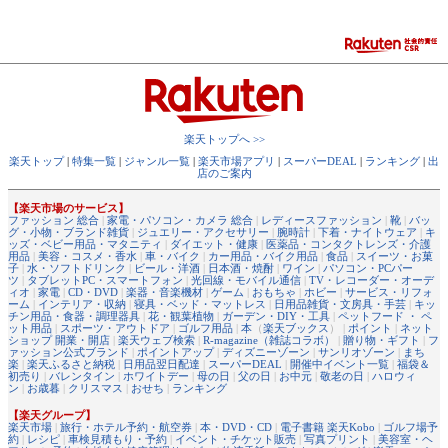
楽天トップへ >>
楽天トップ
|
特集一覧
|
ジャンル一覧
|
楽天市場アプリ
|
スーパーDEAL
|
ランキング
|
出
店のご案内
【楽天市場のサービス】
ファッション 総合
|
家電・パソコン・カメラ 総合
|
レディースファッション
|
靴
|
バッ
グ・小物・ブランド雑貨
|
ジュエリー・アクセサリー
|
腕時計
|
下着・ナイトウェア
|
キ
ッズ・ベビー用品・マタニティ
|
ダイエット・健康
|
医薬品・コンタクトレンズ・介護
用品
|
美容・コスメ・香水
|
車・バイク
|
カー用品・バイク用品
|
食品
|
スイーツ・お菓
子
|
水・ソフトドリンク
|
ビール・洋酒
|
日本酒・焼酎
|
ワイン
|
パソコン・PCパー
ツ
|
タブレットPC・スマートフォン
|
光回線・モバイル通信
|
TV・レコーダー・オーデ
ィオ
|
家電
|
CD・DVD
|
楽器・音楽機材
|
ゲーム
|
おもちゃ
|
ホビー
|
サービス・リフォ
ーム
|
インテリア・収納
|
寝具・ベッド・マットレス
|
日用品雑貨・文房具・手芸
|
キッ
チン用品・食器・調理器具
|
花・観葉植物
|
ガーデン・DIY・工具
|
ペットフード ・ ペ
ット用品
|
スポーツ・アウトドア
|
ゴルフ用品
|
本
（
楽天ブックス
） |
ポイント
|
ネット
ショップ 開業・開店
|
楽天ウェブ検索
|
R-magazine（雑誌コラボ）
|
贈り物・ギフト
|
フ
ァッション公式ブランド
|
ポイントアップ
|
ディズニーゾーン
|
サンリオゾーン
|
まち
楽
|
楽天ふるさと納税
|
日用品翌日配達
|
スーパーDEAL
|
開催中イベント一覧
|
福袋＆
初売り
|
バレンタイン
|
ホワイトデー
|
母の日
|
父の日
|
お中元
|
敬老の日
|
ハロウィ
ン
|
お歳暮
|
クリスマス
|
おせち
|
ランキング
【楽天グループ】
楽天市場
|
旅行・ホテル予約・航空券
|
本・DVD・CD
|
電子書籍 楽天Kobo
|
ゴルフ場予
約
|
レシピ
|
車検見積もり・予約
|
イベント・チケット販売
|
写真プリント
|
美容室・ヘ