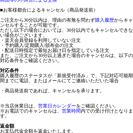
■
お客様都合によるキャンセル（商品発送前）
ご注文から30分以内は、理由の有無を問わず
購入履歴
からキャ
ンセルすることが可能です。
ただし以下の場合においては、30分以内でもキャンセルできな
い場合がございます。
・楽天会員登録を利用していない注文
・予約購入/定期購入/頒布会の注文
・配送日時指定で最短お届け日を指定している注文
また、ご注文から30分以上過ぎた場合のキャンセルは、以下の
対応条件をご確認ください。
対応条件
購入履歴のステータスが「新規受付済み」で、下記対応可能期
間までに電話、またはメールにてご連絡いただいた場合
・商品発送前であれば、キャンセルを承ります。
※当店休業日は、
営業日カレンダー
をご確認ください。
※お電話でのキャンセルは、
営業時間
内での受け付けとなりま
す。
返金額
お支払代金全額を返金いたします。