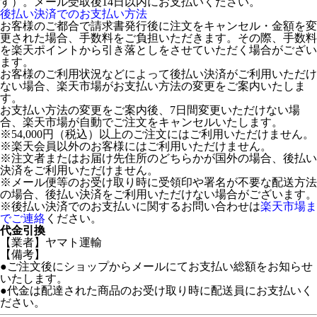
す）。メール受取後14日以内にお支払いください。
後払い決済でのお支払い方法
お客様のご都合で請求書発行後に注文をキャンセル・金額を変
更された場合、手数料をご負担いただきます。その際、手数料
を楽天ポイントから引き落としをさせていただく場合がござい
ます。
お客様のご利用状況などによって後払い決済がご利用いただけ
ない場合、楽天市場がお支払い方法の変更をご案内いたしま
す。
お支払い方法の変更をご案内後、7日間変更いただけない場
合、楽天市場が自動でご注文をキャンセルいたします。
※54,000円（税込）以上のご注文にはご利用いただけません。
※楽天会員以外のお客様にはご利用いただけません。
※注文者またはお届け先住所のどちらかが国外の場合、後払い
決済をご利用いただけません。
※メール便等のお受け取り時に受領印や署名が不要な配送方法
の場合、後払い決済をご利用いただけない場合がございます。
※後払い決済でのお支払いに関するお問い合わせは
楽天市場ま
でご連絡
ください。
代金引換
【業者】ヤマト運輸
【備考】
●ご注文後にショップからメールにてお支払い総額をお知らせ
いたします。
●代金は配達された商品のお受け取り時に配送員にお支払いく
ださい。