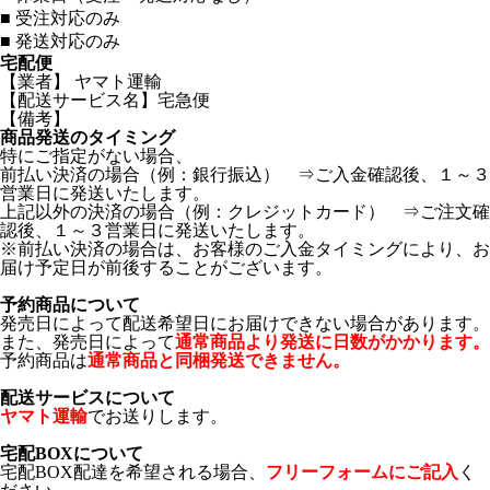
■
受注対応のみ
■
発送対応のみ
宅配便
【業者】 ヤマト運輸
【配送サービス名】宅急便
【備考】
商品発送のタイミング
特にご指定がない場合、
前払い決済の場合（例：銀行振込） ⇒ご入金確認後、１～３
営業日に発送いたします。
上記以外の決済の場合（例：クレジットカード） ⇒ご注文確
認後、１～３営業日に発送いたします。
※前払い決済の場合は、お客様のご入金タイミングにより、お
届け予定日が前後することがございます。
予約商品について
発売日によって配送希望日にお届けできない場合があります。
また、発売日によって
通常商品より発送に日数がかかります。
予約商品は
通常商品と同梱発送できません。
配送サービスについて
ヤマト運輸
でお送りします。
宅配BOXについて
宅配BOX配達を希望される場合、
フリーフォームにご記入
く