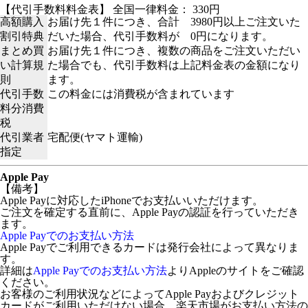
【代引手数料料金表】 全国一律料金： 330円
高額購入
お届け先１件につき、合計 3980円以上ご注文いた
割引特典
だいた場合、代引手数料が 0円になります。
まとめ買
お届け先１件につき、複数の商品をご注文いただい
い計算規
た場合でも、代引手数料は上記料金表の金額になり
則
ます。
代引手数
この料金には消費税が含まれています
料分消費
税
代引業者
宅配便(ヤマト運輸)
指定
Apple Pay
【備考】
Apple Payに対応したiPhoneでお支払いいただけます。
ご注文を確定する直前に、Apple Payの認証を行っていただき
ます。
Apple Payでのお支払い方法
Apple Payでご利用できるカードは発行会社によって異なりま
す。
詳細は
Apple Payでのお支払い方法
よりAppleのサイトをご確認
ください。
お客様のご利用状況などによってApple Payおよびクレジット
カードがご利用いただけない場合、楽天市場がお支払い方法の