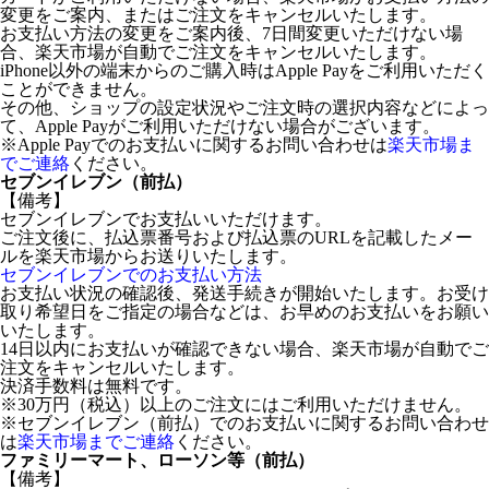
変更をご案内、またはご注文をキャンセルいたします。
お支払い方法の変更をご案内後、7日間変更いただけない場
合、楽天市場が自動でご注文をキャンセルいたします。
iPhone以外の端末からのご購入時はApple Payをご利用いただく
ことができません。
その他、ショップの設定状況やご注文時の選択内容などによっ
て、Apple Payがご利用いただけない場合がございます。
※Apple Payでのお支払いに関するお問い合わせは
楽天市場ま
でご連絡
ください。
セブンイレブン（前払）
【備考】
セブンイレブンでお支払いいただけます。
ご注文後に、払込票番号および払込票のURLを記載したメー
ルを楽天市場からお送りいたします。
セブンイレブンでのお支払い方法
お支払い状況の確認後、発送手続きが開始いたします。お受け
取り希望日をご指定の場合などは、お早めのお支払いをお願い
いたします。
14日以内にお支払いが確認できない場合、楽天市場が自動でご
注文をキャンセルいたします。
決済手数料は無料です。
※30万円（税込）以上のご注文にはご利用いただけません。
※セブンイレブン（前払）でのお支払いに関するお問い合わせ
は
楽天市場までご連絡
ください。
ファミリーマート、ローソン等（前払）
【備考】