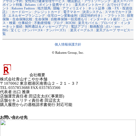
アサロン予約
|
女性向け健康管理サービス
|
物流委託・アウトソーシング
|
楽天スーパー
ポイント特集
|
Rebates（ポイント提携サイト）
|
楽天ポイントカード
|
おでかけでポイ
ント
|
Rakuten Fashion
|
地方競馬
|
競輪
|
アフィリエイト
|
ネット証券（株・FX・投資信
託）
|
カードローン
|
クレジットカード
|
電子マネー
|
決済システム
|
スマホでカード決
済
|
エネルギープランニング
|
住宅ローン変動金利（固定特約付き）・フラット35
|
損害
保険・生命保険比較
|
生命保険
|
自動車保険一括見積もり
|
インターネット銀行
|
ニュー
ス・検索
|
仕事紹介
|
不動産情報
|
ブログ
|
ROOM
|
楽天モバイル
|
プロバイダ・インタ
ーネット接続
|
無料通話＆メッセージアプリ
|
電話アプリ
|
動画配信
|
占い
|
toto・
BIG
|
宝くじ（ナンバーズ4・ナンバーズ3）
|
楽天イーグルス
|
楽天グループ サービス一
覧
個人情報保護方針
© Rakuten Group, Inc.
会社概要
株式会社青山すこやか本舗
〒1070062 東京都港区南青山２－２１－３７
TEL:0357853688 FAX:0357853566
代表者
:
出口 雅康
店舗運営責任者
:
田辺玄太(EC事業部)
店舗セキュリティ責任者
:
田辺玄太
購入履歴からの適格請求書発行:対応可能
お問い合わせ先