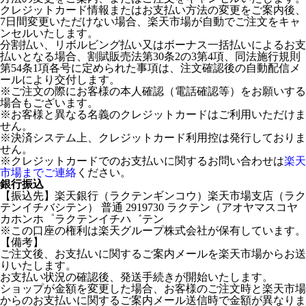
クレジットカード情報またはお支払い方法の変更をご案内後、
7日間変更いただけない場合、楽天市場が自動でご注文をキャ
ンセルいたします。
分割払い、リボルビング払い又はボーナス一括払いによるお支
払いとなる場合、割賦販売法第30条2の3第4項、同法施行規則
第54条1項各号に定められた事項は、注文確認後の自動配信メ
ールにより交付します。
※ご注文の際にお客様の本人確認（電話確認等）をお願いする
場合もございます。
※お客様と異なる名義のクレジットカードはご利用いただけま
せん。
※決済システム上、クレジットカード利用控は発行しておりま
せん。
※クレジットカードでのお支払いに関するお問い合わせは
楽天
市場までご連絡
ください。
銀行振込
【振込先】楽天銀行（ラクテンギンコウ）楽天市場支店（ラク
テンイチバシテン） 普通 2919730 ラクテン（アオヤマスコヤ
カホンホ゜ラクテンイチハ゛テン
※この口座の権利は楽天グループ株式会社が保有しています。
【備考】
ご注文後、お支払いに関するご案内メールを楽天市場からお送
りいたします。
お支払い状況の確認後、発送手続きが開始いたします。
ショップが金額を変更した場合、お客様のご注文時と楽天市場
からのお支払いに関するご案内メール送信時で金額が異なりま