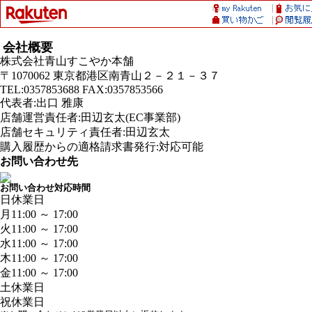
会社概要
株式会社青山すこやか本舗
〒1070062 東京都港区南青山２－２１－３７
TEL:0357853688 FAX:0357853566
代表者:出口 雅康
店舗運営責任者:田辺玄太(EC事業部)
店舗セキュリティ責任者:田辺玄太
購入履歴からの適格請求書発行:対応可能
お問い合わせ先
お問い合わせ対応時間
日
休業日
月
11:00 ～ 17:00
火
11:00 ～ 17:00
水
11:00 ～ 17:00
木
11:00 ～ 17:00
金
11:00 ～ 17:00
土
休業日
祝
休業日