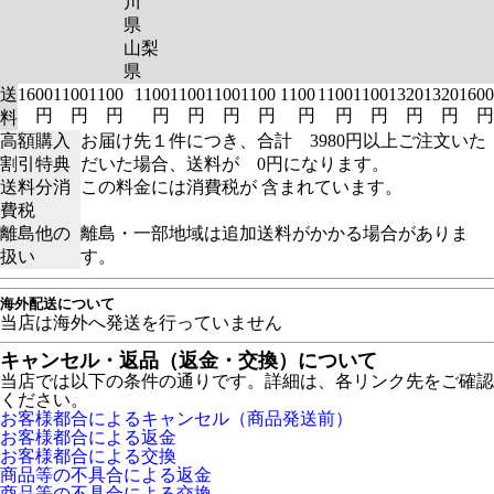
川
県
山梨
県
送
1600
1100
1100
1100
1100
1100
1100
1100
1100
1100
1320
1320
1600
円
円
円
円
円
円
円
円
円
円
円
円
円
料
高額購入
お届け先１件につき、合計 3980円以上ご注文いた
割引特典
だいた場合、送料が 0円になります。
送料分消
この料金には消費税が 含まれています。
費税
離島他の
離島・一部地域は追加送料がかかる場合がありま
扱い
す。
海外配送について
当店は海外へ発送を行っていません
キャンセル・返品（返金・交換）について
当店では以下の条件の通りです。詳細は、各リンク先をご確認
ください。
お客様都合によるキャンセル（商品発送前）
お客様都合による返金
お客様都合による交換
商品等の不具合による返金
商品等の不具合による交換