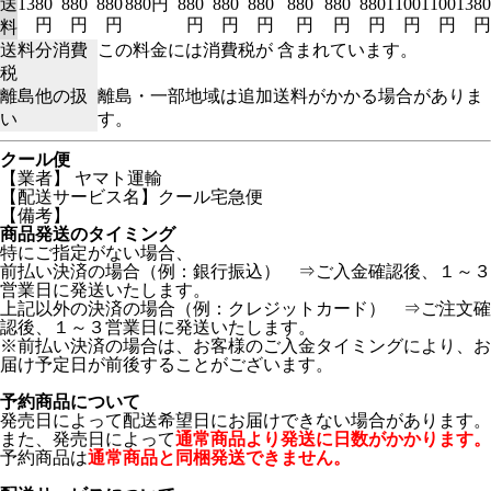
送
1380
880
880
880円
880
880
880
880
880
880
1100
1100
1380
円
円
円
円
円
円
円
円
円
円
円
円
料
送料分消費
この料金には消費税が 含まれています。
税
離島他の扱
離島・一部地域は追加送料がかかる場合がありま
い
す。
クール便
【業者】 ヤマト運輸
【配送サービス名】クール宅急便
【備考】
商品発送のタイミング
特にご指定がない場合、
前払い決済の場合（例：銀行振込） ⇒ご入金確認後、１～３
営業日に発送いたします。
上記以外の決済の場合（例：クレジットカード） ⇒ご注文確
認後、１～３営業日に発送いたします。
※前払い決済の場合は、お客様のご入金タイミングにより、お
届け予定日が前後することがございます。
予約商品について
発売日によって配送希望日にお届けできない場合があります。
また、発売日によって
通常商品より発送に日数がかかります。
予約商品は
通常商品と同梱発送できません。