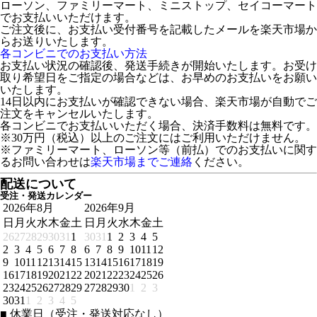
ローソン、ファミリーマート、ミニストップ、セイコーマート
でお支払いいただけます。
ご注文後に、お支払い受付番号を記載したメールを楽天市場か
らお送りいたします。
各コンビニでのお支払い方法
お支払い状況の確認後、発送手続きが開始いたします。お受け
取り希望日をご指定の場合などは、お早めのお支払いをお願い
いたします。
14日以内にお支払いが確認できない場合、楽天市場が自動でご
注文をキャンセルいたします。
各コンビニでお支払いいただく場合、決済手数料は無料です。
※30万円（税込）以上のご注文にはご利用いただけません。
※ファミリーマート、ローソン等（前払）でのお支払いに関す
るお問い合わせは
楽天市場までご連絡
ください。
配送について
受注・発送カレンダー
2026年8月
2026年9月
日
月
火
水
木
金
土
日
月
火
水
木
金
土
26
27
28
29
30
31
1
30
31
1
2
3
4
5
2
3
4
5
6
7
8
6
7
8
9
10
11
12
9
10
11
12
13
14
15
13
14
15
16
17
18
19
16
17
18
19
20
21
22
20
21
22
23
24
25
26
23
24
25
26
27
28
29
27
28
29
30
1
2
3
30
31
1
2
3
4
5
■
休業日（受注・発送対応なし）