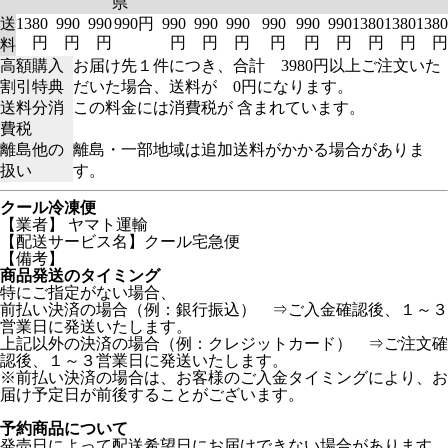
県
送
1380
990
990
990円
990
990
990
990
990
990
1380
1380
1380
円
円
円
円
円
円
円
円
円
円
円
円
料
高額購入
お届け先１件につき、合計 3980円以上ご注文いた
割引特典
だいた場合、送料が 0円になります。
送料分消
この料金には消費税が 含まれています。
費税
離島他の
離島・一部地域は追加送料がかかる場合がありま
扱い
す。
クール冷凍便
【業者】 ヤマト運輸
【配送サービス名】クール宅急便
【備考】
商品発送のタイミング
特にご指定がない場合、
前払い決済の場合（例：銀行振込） ⇒ご入金確認後、１～３
営業日に発送いたします。
上記以外の決済の場合（例：クレジットカード） ⇒ご注文確
認後、１～３営業日に発送いたします。
※前払い決済の場合は、お客様のご入金タイミングにより、お
届け予定日が前後することがございます。
予約商品について
発売日によって配送希望日にお届けできない場合があります。