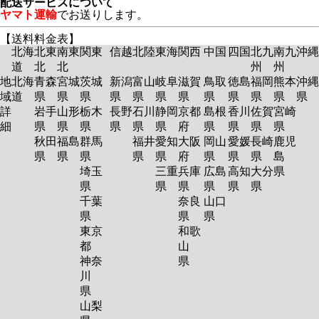
配送サービスについて
ヤマト運輸
でお送りします。
【送料料金表】
北海
北東
南東
関東
信越
北陸
東海
関西
中国
四国
北九
南九
沖縄
道
北
北
州
州
地
北海
青森
宮城
茨城
新潟
富山
岐阜
滋賀
鳥取
徳島
福岡
熊本
沖縄
域
道
県
県
県
県
県
県
県
県
県
県
県
県
詳
岩手
山形
栃木
長野
石川
静岡
京都
島根
香川
佐賀
宮崎
細
県
県
県
県
県
県
府
県
県
県
県
秋田
福島
群馬
福井
愛知
大阪
岡山
愛媛
長崎
鹿児
県
県
県
県
県
府
県
県
県
島
埼玉
三重
兵庫
広島
高知
大分
県
県
県
県
県
県
県
千葉
奈良
山口
県
県
県
東京
和歌
都
山
神奈
県
川
県
山梨