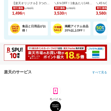
【楽天オリジナル】3つのカラー選べる、立体マスク＼約3か月使える大容量／
＼6％OFF！1食あたり148円／エコ梱包！パックご飯 180g×24食
1,760円
3,780円
6,
割引価格
割引価格
割引価格
1,496
3,530
3,580
円
円
円
食品と日用品がお
掲載アイテム全品
日
得！
20%以上OFF！
ポ
楽天のサービス
すべて見る
モバイル