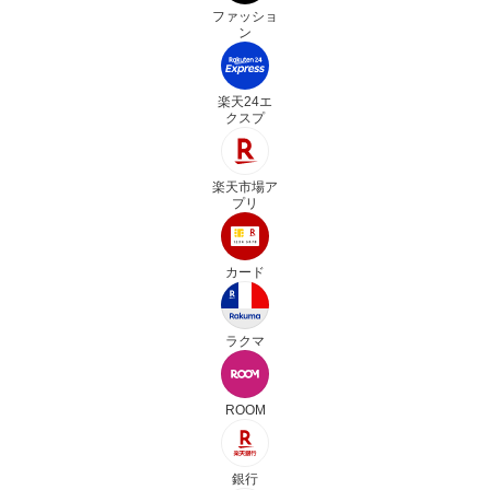
ファッショ
ン
楽天24エ
クスプ
楽天市場ア
プリ
カード
ラクマ
ROOM
銀行