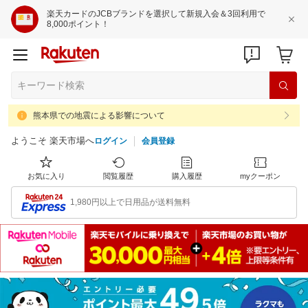
楽天カードのJCBブランドを選択して新規入会＆3回利用で
8,000ポイント！
熊本県での地震による影響について
ようこそ 楽天市場へ
ログイン
会員登録
お気に入り
閲覧履歴
購入履歴
myクーポン
1,980円以上で日用品が送料無料