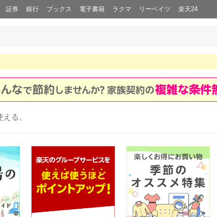
証券
銀行
ブックス
電子書籍
ラクマ
リーベイツ
楽天24
使える。