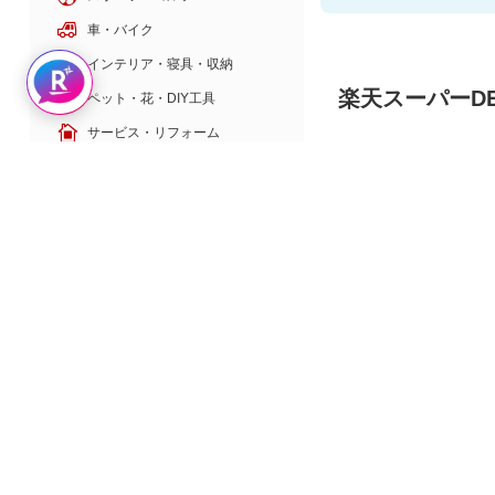
車・バイク
インテリア・寝具・収納
Rakuten AIで探す
楽天スーパーDE
ペット・花・DIY工具
サービス・リフォーム
ゲーム・ホビー・楽器
20
ポイント
壁掛け扇風機│ふわビュ
バック
本・電子書籍・音楽
ーン
11,580
楽天のサービス
旅行・暮らし
本・エンタメ
金融・マネー
季節の特集
夏ギフト・お中元特集
敬老の日特集