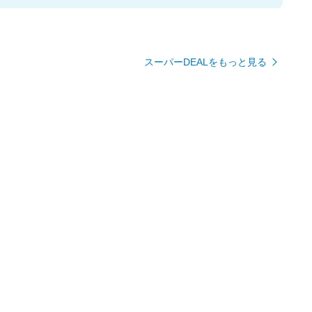
スーパーDEALをもっと見る
20
20
20
％
％
％
ポイント
ポイント
ポイント
用】
TRADDYS│上半身を心
接触冷感 敷きパッド Q-
バック
バック
バック
増量
地よくマッサージ
max0.41 ひんやり
270円
198,000円
2,080円〜