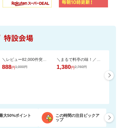
＼レビュー82,000件突破／白米と混ぜて炊くだけ食物繊維やミネラル豊富な栄養満点ご飯
＼まるで料亭の味！／九州産あご厳選使用「五縁のあご入りだし」
888
1,380
1,000円
2,760円
円
円
最大50%ポイント
この時間の注目ピックア
ップ