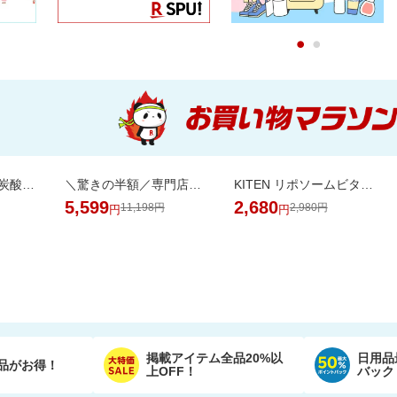
0
1
＼18％OFF／ 強炭酸水 500ml×24本 富士山の天然水使用！ラベルレスでゴミ捨ても楽
＼驚きの半額／専門店のワンランク上の芳醇な香りと深いコクの金と銀の濃い味珈琲福袋
KITEN リポソームビタミンC
5,599
2,680
11,198円
2,980円
円
円
掲載アイテム全品20%以
日用品
品がお得！
上OFF！
バック