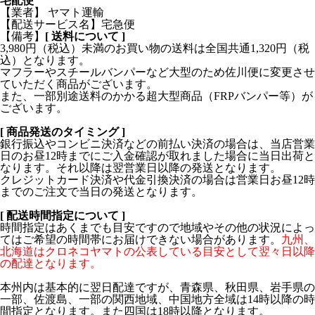
宅配便
【業者】 ヤマト運輸
【配送サービス名】宅急便
【備考】
[ 送料について ]
3,980円（税込）未満のお買い物の送料は全国共通1,320円（税
込）となります。
マフラーやスチールバンパーなど大型のため佐川便に変更させ
ていただく商品がございます。
また、一部別途送料のかかる超大型商品（FRPバンパー等）が
ございます。
[ 商品発送のタイミング ]
銀行振込やコンビニ決済などの前払い決済の場合は、当店営業
日のお昼12時までにご入金確認が取れました場合に当日出荷と
なります。それ以降は翌営業日以降の発送となります。
クレジットカード決済や代金引換決済の場合は営業日お昼12時
までのご注文で当日の発送となります。
[ 配送時間指定について ]
時間指定はあくまでも目安ですので地域やその他の状況によっ
てはご希望の時間帯にお届けできない場合があります。
九州、
北海道はクロネコヤマトの公表している目安として翌々日以降
の配達となります。
本州内は基本的に翌日配達ですが、青森県、秋田県、岩手県の
一部、佐渡島、一部の関西地域、中国地方全域は14時以降の時
間指定となります。また四国は18時以降となります。