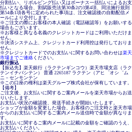
分割払い、リボルビング払い又はボーナス一括払いによるお支
払いとなる場合、割賦販売法第30条2の3第4項、同法施行規則
第54条1項各号に定められた事項は、注文確認後の自動配信メ
ールにより交付します。
※ご注文の際にお客様の本人確認（電話確認等）をお願いする
場合もございます。
※お客様と異なる名義のクレジットカードはご利用いただけま
せん。
※決済システム上、クレジットカード利用控は発行しておりま
せん。
※クレジットカードでのお支払いに関するお問い合わせは
楽天
市場までご連絡
ください。
銀行振込
【振込先】楽天銀行（ラクテンギンコウ）楽天市場支店（ラク
テンイチバシテン） 普通 2265187 ラクテン（アヒ゜オシ゛ム
ニ－センモンテン
※この口座の権利は楽天グループ株式会社が保有しています。
【備考】
ご注文後、お支払いに関するご案内メールを楽天市場からお送
りいたします。
お支払い状況の確認後、発送手続きが開始いたします。
ショップが金額を変更した場合、お客様のご注文時と楽天市場
からのお支払いに関するご案内メール送信時で金額が異なりま
す。
お支払いに関するご案内メールに記載の金額をご確認のうえ、
お支払いください。