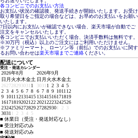
らお送りいたします。
各コンビニでのお支払い方法
お支払い状況の確認後、発送手続きが開始いたします。お受け
取り希望日をご指定の場合などは、お早めのお支払いをお願い
いたします。
7日以内にお支払いが確認できない場合、楽天市場が自動でご
注文をキャンセルいたします。
各コンビニでお支払いいただく場合、決済手数料は無料です。
※30万円（税込）以上のご注文にはご利用いただけません。
※ファミリーマート、ローソン等（前払）でのお支払いに関す
るお問い合わせは
楽天市場までご連絡
ください。
配送について
受注・発送カレンダー
2026年8月
2026年9月
日
月
火
水
木
金
土
日
月
火
水
木
金
土
26
27
28
29
30
31
1
30
31
1
2
3
4
5
2
3
4
5
6
7
8
6
7
8
9
10
11
12
9
10
11
12
13
14
15
13
14
15
16
17
18
19
16
17
18
19
20
21
22
20
21
22
23
24
25
26
23
24
25
26
27
28
29
27
28
29
30
1
2
3
30
31
1
2
3
4
5
■
休業日（受注・発送対応なし）
■
受注対応のみ
■
発送対応のみ