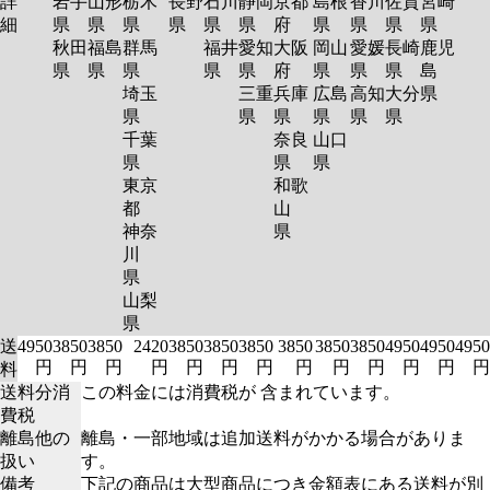
詳
岩手
山形
栃木
長野
石川
静岡
京都
島根
香川
佐賀
宮崎
細
県
県
県
県
県
県
府
県
県
県
県
秋田
福島
群馬
福井
愛知
大阪
岡山
愛媛
長崎
鹿児
県
県
県
県
県
府
県
県
県
島
埼玉
三重
兵庫
広島
高知
大分
県
県
県
県
県
県
県
千葉
奈良
山口
県
県
県
東京
和歌
都
山
神奈
県
川
県
山梨
県
送
4950
3850
3850
2420
3850
3850
3850
3850
3850
3850
4950
4950
4950
円
円
円
円
円
円
円
円
円
円
円
円
円
料
送料分消
この料金には消費税が 含まれています。
費税
離島他の
離島・一部地域は追加送料がかかる場合がありま
扱い
す。
備考
下記の商品は大型商品につき金額表にある送料が別