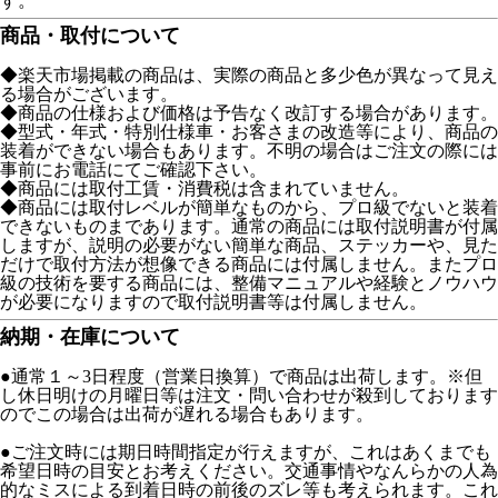
す。
商品・取付について
◆楽天市場掲載の商品は、実際の商品と多少色が異なって見え
る場合がございます。
◆商品の仕様および価格は予告なく改訂する場合があります。
◆型式・年式・特別仕様車・お客さまの改造等により、商品の
装着ができない場合もあります。不明の場合はご注文の際には
事前にお電話にてご確認下さい。
◆商品には取付工賃・消費税は含まれていません。
◆商品には取付レベルが簡単なものから、プロ級でないと装着
できないものまであります。通常の商品には取付説明書が付属
しますが、説明の必要がない簡単な商品、ステッカーや、見た
だけで取付方法が想像できる商品には付属しません。またプロ
級の技術を要する商品には、整備マニュアルや経験とノウハウ
が必要になりますので取付説明書等は付属しません。
納期・在庫について
●通常１～3日程度（営業日換算）で商品は出荷します。※但
し休日明けの月曜日等は注文・問い合わせが殺到しております
のでこの場合は出荷が遅れる場合もあります。
●ご注文時には期日時間指定が行えますが、これはあくまでも
希望日時の目安とお考えください。交通事情やなんらかの人為
的なミスによる到着日時の前後のズレ等も考えられます。これ