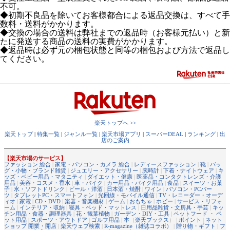
不可。
◆初期不良品を除いてお客様都合による返品交換は、すべて手
数料・送料がかかります。
◆交換の場合の送料は弊社までの返品時（お客様元払い）と新
たに発送する商品の送料の実費がかかります。
◆返品時は必ず元の梱包状態と同等の梱包および方法で返品し
てください。
楽天トップへ >>
楽天トップ
|
特集一覧
|
ジャンル一覧
|
楽天市場アプリ
|
スーパーDEAL
|
ランキング
|
出
店のご案内
【楽天市場のサービス】
ファッション 総合
|
家電・パソコン・カメラ 総合
|
レディースファッション
|
靴
|
バッ
グ・小物・ブランド雑貨
|
ジュエリー・アクセサリー
|
腕時計
|
下着・ナイトウェア
|
キ
ッズ・ベビー用品・マタニティ
|
ダイエット・健康
|
医薬品・コンタクトレンズ・介護
用品
|
美容・コスメ・香水
|
車・バイク
|
カー用品・バイク用品
|
食品
|
スイーツ・お菓
子
|
水・ソフトドリンク
|
ビール・洋酒
|
日本酒・焼酎
|
ワイン
|
パソコン・PCパー
ツ
|
タブレットPC・スマートフォン
|
光回線・モバイル通信
|
TV・レコーダー・オーデ
ィオ
|
家電
|
CD・DVD
|
楽器・音楽機材
|
ゲーム
|
おもちゃ
|
ホビー
|
サービス・リフォ
ーム
|
インテリア・収納
|
寝具・ベッド・マットレス
|
日用品雑貨・文房具・手芸
|
キッ
チン用品・食器・調理器具
|
花・観葉植物
|
ガーデン・DIY・工具
|
ペットフード ・ ペ
ット用品
|
スポーツ・アウトドア
|
ゴルフ用品
|
本
（
楽天ブックス
） |
ポイント
|
ネット
ショップ 開業・開店
|
楽天ウェブ検索
|
R-magazine（雑誌コラボ）
|
贈り物・ギフト
|
フ