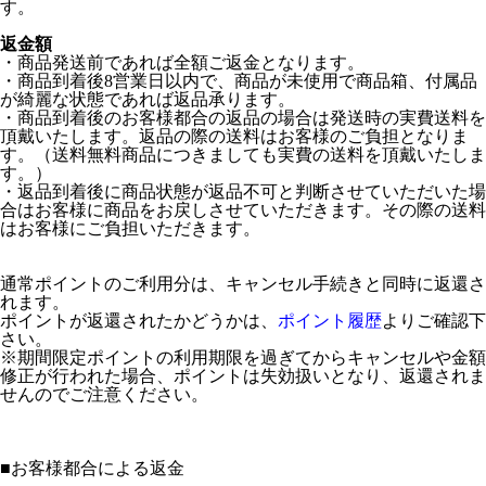
す。
返金額
・商品発送前であれば全額ご返金となります。
・商品到着後8営業日以内で、商品が未使用で商品箱、付属品
が綺麗な状態であれば返品承ります。
・商品到着後のお客様都合の返品の場合は発送時の実費送料を
頂戴いたします。返品の際の送料はお客様のご負担となりま
す。（送料無料商品につきましても実費の送料を頂戴いたしま
す。）
・返品到着後に商品状態が返品不可と判断させていただいた場
合はお客様に商品をお戻しさせていただきます。その際の送料
はお客様にご負担いただきます。
通常ポイントのご利用分は、キャンセル手続きと同時に返還さ
れます。
ポイントが返還されたかどうかは、
ポイント履歴
よりご確認下
さい。
※期間限定ポイントの利用期限を過ぎてからキャンセルや金額
修正が行われた場合、ポイントは失効扱いとなり、返還されま
せんのでご注意ください。
■
お客様都合による返金