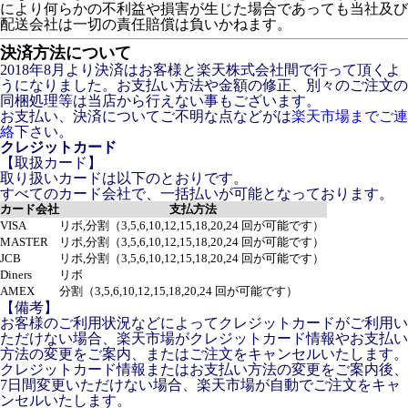
により何らかの不利益や損害が生じた場合であっても当社及び
配送会社は一切の責任賠償は負いかねます。
決済方法について
2018年8月より決済はお客様と楽天株式会社間で行って頂くよ
うになりました。お支払い方法や金額の修正、別々のご注文の
同梱処理等は当店から行えない事もございます。
お支払い、決済についてご不明な点などがは
楽天市場までご連
絡
下さい。
クレジットカード
【取扱カード】
取り扱いカードは以下のとおりです。
すべてのカード会社で、一括払いが可能となっております。
カード会社
支払方法
VISA
リボ,分割（3,5,6,10,12,15,18,20,24 回が可能です）
MASTER
リボ,分割（3,5,6,10,12,15,18,20,24 回が可能です）
JCB
リボ,分割（3,5,6,10,12,15,18,20,24 回が可能です）
Diners
リボ
AMEX
分割（3,5,6,10,12,15,18,20,24 回が可能です）
【備考】
お客様のご利用状況などによってクレジットカードがご利用い
ただけない場合、楽天市場がクレジットカード情報やお支払い
方法の変更をご案内、またはご注文をキャンセルいたします。
クレジットカード情報またはお支払い方法の変更をご案内後、
7日間変更いただけない場合、楽天市場が自動でご注文をキャ
ンセルいたします。