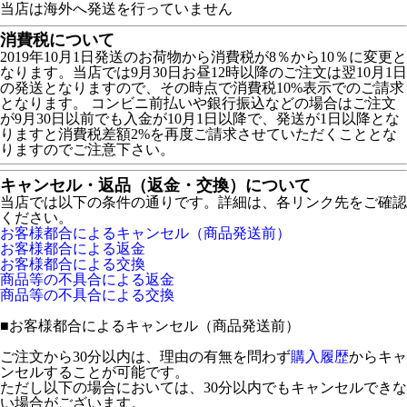
当店は海外へ発送を行っていません
消費税について
2019年10月1日発送のお荷物から消費税が8％から10％に変更と
なります。当店では9月30日お昼12時以降のご注文は翌10月1日
の発送となりますので、その時点で消費税10%表示でのご請求
となります。 コンビニ前払いや銀行振込などの場合はご注文
が9月30日以前でも入金が10月1日以降で、発送が1日以降とな
りますと消費税差額2%を再度ご請求させていただくこととな
りますのでご注意下さい。
キャンセル・返品（返金・交換）について
当店では以下の条件の通りです。詳細は、各リンク先をご確認
ください。
お客様都合によるキャンセル（商品発送前）
お客様都合による返金
お客様都合による交換
商品等の不具合による返金
商品等の不具合による交換
■
お客様都合によるキャンセル（商品発送前）
ご注文から30分以内は、理由の有無を問わず
購入履歴
からキャ
ンセルすることが可能です。
ただし以下の場合においては、30分以内でもキャンセルできな
い場合がございます。