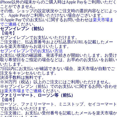
iPhone以外の端末からのご購入時はApple Payをご利用いただく
ことができません。
その他、ショップの設定状況やご注文時の選択内容などによっ
て、Apple Payがご利用いただけない場合がございます。
※Apple Payでのお支払いに関するお問い合わせは
楽天市場ま
でご連絡
ください。
セブンイレブン（前払）
【備考】
セブンイレブンでお支払いいただけます。
ご注文後に、払込票番号および払込票のURLを記載したメー
ルを楽天市場からお送りいたします。
セブンイレブンでのお支払い方法
お支払い状況の確認後、発送手続きが開始いたします。お受け
取り希望日をご指定の場合などは、お早めのお支払いをお願い
いたします。
7日以内にお支払いが確認できない場合、楽天市場が自動でご
注文をキャンセルいたします。
決済手数料は無料です。
※30万円（税込）以上のご注文にはご利用いただけません。
※セブンイレブン（前払）でのお支払いに関するお問い合わせ
は
楽天市場までご連絡
ください。
ファミリーマート、ローソン等（前払）
【備考】
ローソン、ファミリーマート、ミニストップ、セイコーマート
でお支払いいただけます。
ご注文後に、お支払い受付番号を記載したメールを楽天市場か