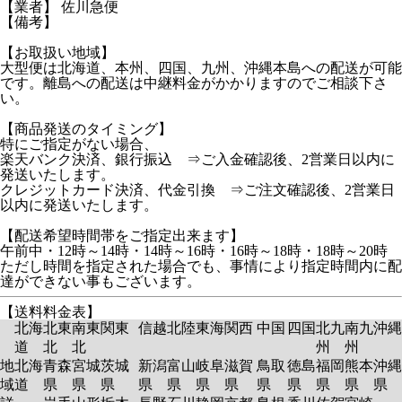
【業者】 佐川急便
【備考】
【お取扱い地域】
大型便は北海道、本州、四国、九州、沖縄本島への配送が可能
です。離島への配送は中継料金がかかりますのでご相談下さ
い。
【商品発送のタイミング】
特にご指定がない場合、
楽天バンク決済、銀行振込 ⇒ご入金確認後、2営業日以内に
発送いたします。
クレジットカード決済、代金引換 ⇒ご注文確認後、2営業日
以内に発送いたします。
【配送希望時間帯をご指定出来ます】
午前中・12時～14時・14時～16時・16時～18時・18時～20時
ただし時間を指定された場合でも、事情により指定時間内に配
達ができない事もございます。
【送料料金表】
北海
北東
南東
関東
信越
北陸
東海
関西
中国
四国
北九
南九
沖縄
道
北
北
州
州
地
北海
青森
宮城
茨城
新潟
富山
岐阜
滋賀
鳥取
徳島
福岡
熊本
沖縄
域
道
県
県
県
県
県
県
県
県
県
県
県
県