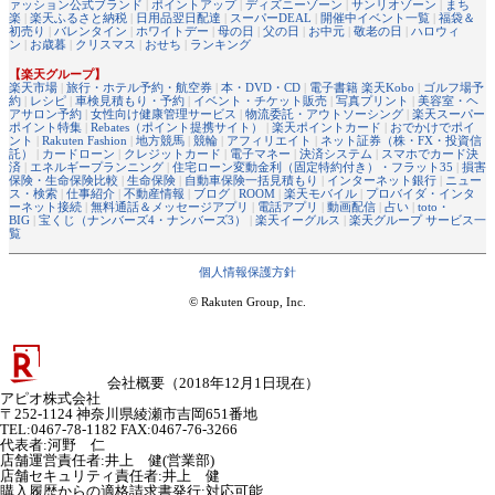
ァッション公式ブランド
|
ポイントアップ
|
ディズニーゾーン
|
サンリオゾーン
|
まち
楽
|
楽天ふるさと納税
|
日用品翌日配達
|
スーパーDEAL
|
開催中イベント一覧
|
福袋＆
初売り
|
バレンタイン
|
ホワイトデー
|
母の日
|
父の日
|
お中元
|
敬老の日
|
ハロウィ
ン
|
お歳暮
|
クリスマス
|
おせち
|
ランキング
【楽天グループ】
楽天市場
|
旅行・ホテル予約・航空券
|
本・DVD・CD
|
電子書籍 楽天Kobo
|
ゴルフ場予
約
|
レシピ
|
車検見積もり・予約
|
イベント・チケット販売
|
写真プリント
|
美容室・ヘ
アサロン予約
|
女性向け健康管理サービス
|
物流委託・アウトソーシング
|
楽天スーパー
ポイント特集
|
Rebates（ポイント提携サイト）
|
楽天ポイントカード
|
おでかけでポイ
ント
|
Rakuten Fashion
|
地方競馬
|
競輪
|
アフィリエイト
|
ネット証券（株・FX・投資信
託）
|
カードローン
|
クレジットカード
|
電子マネー
|
決済システム
|
スマホでカード決
済
|
エネルギープランニング
|
住宅ローン変動金利（固定特約付き）・フラット35
|
損害
保険・生命保険比較
|
生命保険
|
自動車保険一括見積もり
|
インターネット銀行
|
ニュー
ス・検索
|
仕事紹介
|
不動産情報
|
ブログ
|
ROOM
|
楽天モバイル
|
プロバイダ・インタ
ーネット接続
|
無料通話＆メッセージアプリ
|
電話アプリ
|
動画配信
|
占い
|
toto・
BIG
|
宝くじ（ナンバーズ4・ナンバーズ3）
|
楽天イーグルス
|
楽天グループ サービス一
覧
個人情報保護方針
© Rakuten Group, Inc.
会社概要（2018年12月1日現在）
アピオ株式会社
〒252-1124 神奈川県綾瀬市吉岡651番地
TEL:0467-78-1182 FAX:0467-76-3266
代表者
:
河野 仁
店舗運営責任者
:
井上 健(営業部)
店舗セキュリティ責任者
:
井上 健
購入履歴からの適格請求書発行:対応可能