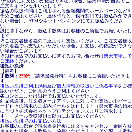
7日以内にお支払いが確認できない場合、楽天市場が自動でご
注文をキャンセルいたします。
振込の取扱時間はご利用される金融機関のホームページなどを
予めご確認ください。連休時など、銀行窓口でお振込みができ
ない場合は、ATMやネットバンキングにてお振込みくださ
い。
誠に勝手ながら、振込手数料はお客様のご負担でお願いいたし
ます。
※ご注文者様名義の口座よりお支払いください。ご注文者様以
外の名義でお支払いいただいた場合、お支払いの確認ができな
い場合がございます。
※銀行振込でのお支払いに関するお問い合わせは
楽天市場まで
ご連絡
ください。
後払い決済
【備考】
手数料：
250円
（請求書発行料）をお客様にご負担いただきま
す。
後払い決済ご利用規約
及び
個人情報の取扱いに係る事項
をご確
認いただき、ご同意のうえご利用ください。
各コンビニまたは銀行でお支払いいただけます。
商品発送後、注文者メールアドレスに対してお支払い用バーコ
ード付きの請求のご案内メールを送付します（楽天市場の指示
に基づき株式会社ネットプロテクションズよりご請求しま
す）。メール受取後14日以内にお支払いください。
後払い決済でのお支払い方法
お客様のご都合で請求書発行後に注文をキャンセル・金額を変
更された場合、手数料をご負担いただきます。その際、手数料