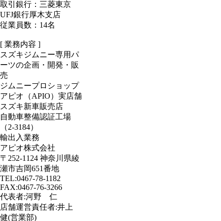
取引銀行：三菱東京
UFJ銀行厚木支店
従業員数：14名
[ 業務内容 ]
スズキジムニー専用パ
ーツの企画・開発・販
売
ジムニープロショップ
アピオ（APIO）実店舗
スズキ新車販売店
自動車整備認証工場
（2-3184）
輸出入業務
アピオ株式会社
〒252-1124 神奈川県綾
瀬市吉岡651番地
TEL:0467-78-1182
FAX:0467-76-3266
代表者:河野 仁
店舗運営責任者:井上
健(営業部)