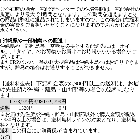
ご不在時の場合、宅配便センターでの保管期間は、宅配会社の
規定により最大で1週間となります。この期間を超えますとそ
の商品は弊社に返品されてしまいますので、この場合は往復料
金の実費をご負担いただくことになりますのであらかじめご了
承ください。
[ 沖縄県や一部離島への配送 ]
沖縄県や一部離島等、空輸を必要とする配送先には「オイ
ル」,「タイヤ」のお荷物がお届けにお時間がかかる場合がご
ざいます。
またFRPバンパー等の超大型商品は沖縄本島へはお送りできま
すが、離島の場合はお送りすることができません。
下記料金表の3,980円以上の送料は、お届
【送料料金表】
け先住所が沖縄・離島・山間部等の場合の送料になり
ます。
0～3,979円
3,980～9,799円
送料
1320円
0円
※お届け先住所が沖縄・離島・山間部以外で購入金額が税込
3,980円以上の場合は、送料無料ラインの対象となり、送料無
料となります。
送料
この料金には消費税が 含まれています。
分消