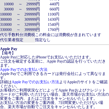
10000 ～ 29999円
440円
30000 ～ 99999円
660円
100000 ～ 299999円
1100円
300000 ～ 309999円
1430円
310000 ～ 329999円
1540円
330000 ～ 399999円
1760円
代引手数料分消費税
この料金には消費税が含まれています
代引業者指定
指定なし
Apple Pay
【備考】
Apple Payに対応したiPhoneでお支払いいただけます。
ご注文を確定する直前に、Apple Payの認証を行っていただき
ます。
Apple Payでのお支払い方法
Apple Payでご利用できるカードは発行会社によって異なりま
す。
詳細は
Apple Payでのお支払い方法
よりAppleのサイトをご確認
ください。
お客様のご利用状況などによってApple Payおよびクレジット
カードがご利用いただけない場合、楽天市場がお支払い方法の
変更をご案内、またはご注文をキャンセルいたします。
お支払い方法の変更をご案内後、7日間変更いただけない場
合、楽天市場が自動でご注文をキャンセルいたします。