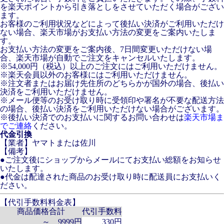
を楽天ポイントから引き落としをさせていただく場合がござい
ます。
お客様のご利用状況などによって後払い決済がご利用いただけ
ない場合、楽天市場がお支払い方法の変更をご案内いたしま
す。
お支払い方法の変更をご案内後、7日間変更いただけない場
合、楽天市場が自動でご注文をキャンセルいたします。
※54,000円（税込）以上のご注文にはご利用いただけません。
※楽天会員以外のお客様にはご利用いただけません。
※注文者またはお届け先住所のどちらかが国外の場合、後払い
決済をご利用いただけません。
※メール便等のお受け取り時に受領印や署名が不要な配送方法
の場合、後払い決済をご利用いただけない場合がございます。
※後払い決済でのお支払いに関するお問い合わせは
楽天市場ま
でご連絡
ください。
代金引換
【業者】ヤマトまたは佐川
【備考】
●ご注文後にショップからメールにてお支払い総額をお知らせ
いたします。
●代金は配達された商品のお受け取り時に配送員にお支払いく
ださい。
【代引手数料料金表】
商品価格合計
代引手数料
～ 9999円
330円