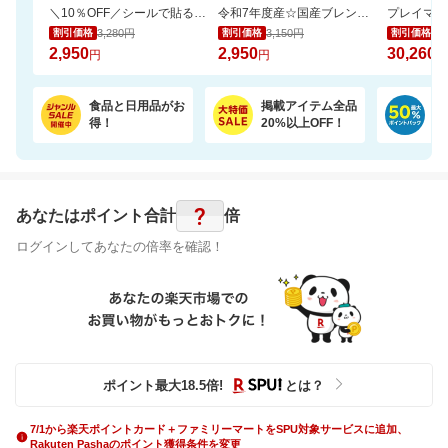
＼10％OFF／シールで貼るだけ！壁に固定★見守りカメラ ペット・留守番・屋内防犯にも
令和7年度産☆国産ブレンド米5kgがお買い得！【楽天オリジナル】
3,280円
3,150円
35
割引価格
割引価格
割引価格
2,950
2,950
30,260
円
円
円
食品と日用品がお
掲載アイテム全品
日
得！
20%以上OFF！
ポ
?
あなたはポイント
合計
倍
ログインしてあなたの倍率を確認！
ポイント最大
18.5
倍
!
とは？
7/1から楽天ポイントカード＋ファミリーマートをSPU対象サービスに追加、
Rakuten Pashaのポイント獲得条件を変更