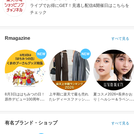
ライブでお得にGET！見逃し配信&開催日はこちらを
チェック
Rmagazine
すべて見る
8月3日ははちみつの日！
上半期に楽天で最も売れ
夏コスメ2026×長井かお
原作デビュー100周年も
たレディースファッショ
り｜ヘルシー＆ラベンダ
お祝い
ン
ーメイク
有名ブランド・ショップ
すべて見る