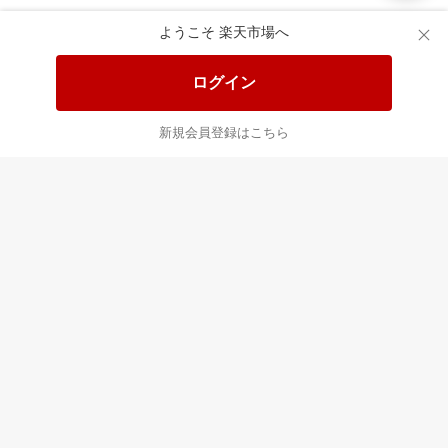
楽天市場配送ガイド（受取方法）
ようこそ 楽天市場へ
楽天にお店を開きませんか？
ログイン
楽天ショッピングサービスご利用規約
新規会員登録はこちら
ページ内容・広告に関するご意見はこちら
楽天クラッチ募金
Rakuten Ichiba English Guide
ご利用ガイド
ヘルプ
ログイン
プラットフォームの透明性及び公正性の向上に関する取り組み
について