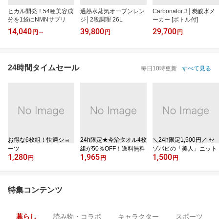
ヒカル開発！54種美容成
過熱水蒸気オーブンレン
Carbonator 3│炭酸水メ
分を1袋にNMNサプリ
ジ│2段調理 26L
ーカー [ボトル付]
14,040
39,800
29,700
円
～
円
円
24時間タイムセール
毎日10時更新
すべて見る
お得な6枚組！快適ショ
24h限定★今治タオル4枚
＼24h限定1,500円／ セ
ーツ
組が50％OFF！送料無料
ゾパピの「美人」ニット
1,280
1,965
1,500
円
円
円
特集コンテンツ
暮らし
読み物・コラボ
キャラクター
スポーツ