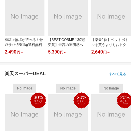
有塩or無塩が選べる！骨
【BEST COSME 130冠
【楽天1位】ペットボト
取サバ切身1kg送料無料
受賞】最高の透明感へ
ルを買うよりもおトク
2,490
5,390
2,640
円
～
円
～
円
～
楽天スーパーDEAL
すべて見る
No Image
No Image
No Image
30%
20%
20%
ポイント
ポイント
ポイント
バック
バック
バック