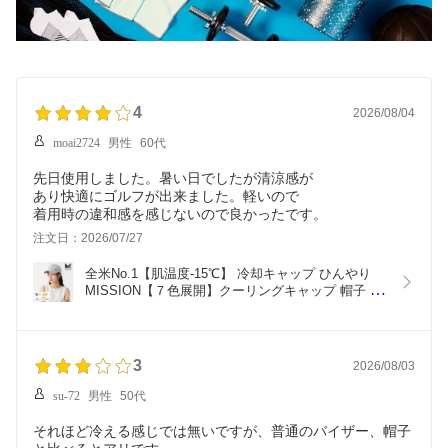
4
2026/08/04
moai2724
男性
60代
先日使用しました。暑い日でしたが清涼感が
あり快適にゴルフが出来ました。軽いので
着用時の違和感を感じないので良かったです。
注文日：2026/07/27
全米No.1【肌温度-15℃】 冷却キャップ ひんやり 
MISSION【７色展開】クーリングキャップ 帽子 冷
感 冷却 熱中症対策 夏 ランニングキャップ スポー
ツ ゴルフ 日よけ メッシュ 夏用 UVカット UPF50 
安心の直営店 MISSION ベンテッドハット
3
2026/08/03
su-72
男性
50代
それほど冷える感じでは無いですが、普通のバイザー、帽子