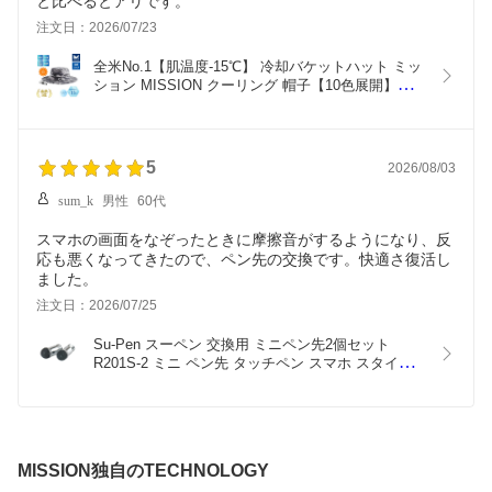
と比べるとアリです。
注文日：2026/07/23
全米No.1【肌温度-15℃】 冷却バケットハット ミッ
ション MISSION クーリング 帽子【10色展開】冷
感 冷却 熱中症対策 夏 ゴルフ 釣り キャンプ 登山 
フェス 日よけ UVカット UPF50 安心の直営店 バケ
ットハット
5
2026/08/03
sum_k
男性
60代
スマホの画面をなぞったときに摩擦音がするようになり、反
応も悪くなってきたので、ペン先の交換です。快適さ復活し
ました。
注文日：2026/07/25
Su-Pen スーペン 交換用 ミニペン先2個セット 
R201S-2 ミニ ペン先 タッチペン スマホ スタイラ
スペン 交換用 アイフォン 快適 SuPen ゲーマーズ
モデル ゲーミング iPhone iPad Android 高感度 ゲ
ーム用 パズドラ ツムツム 導電性繊維 ペン先
MISSION独自のTECHNOLOGY