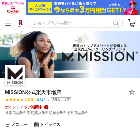
MISSION公式楽天市場店
4.50
（
634
件）
ポイントアップ期間中
通常商品5倍 定期購入5倍 頒布会5倍 予約商品5倍
メニュー
トピックス