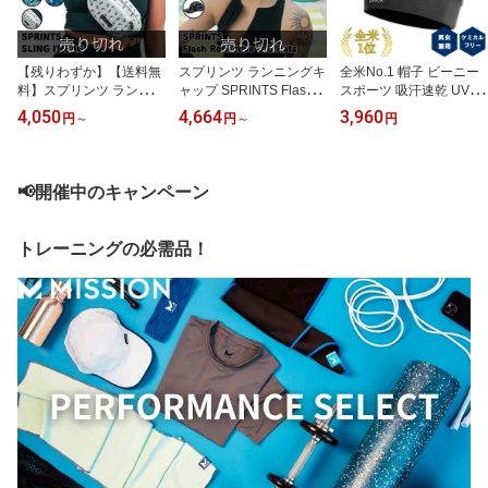
【残りわずか】【送料無
スプリンツ ランニングキ
全米No.1 帽子 ビーニー
料】スプリンツ ランニン
ャップ SPRINTS Flash R
スポーツ 吸汗速乾 UVカ
グポーチ ランニングバッ
eflective O.G.Hats 超軽量
ット メンズ レディース
4,050
4,664
3,960
円
～
円
～
円
グ おすすめ 人気 おしゃ
メンズ レディース おし
男女兼用 キャンプ スキ
れ かわいい 跳ね上がら
ゃれ マラソン ランニン
ー ランニング 登山 ゴル
ず走りやすい ボディバッ
グ UVカット 紫外線98％
フ テニス 釣り トレーニ
グ スリングバッグ ジョ
カット 手洗いできる
ング キャップ 帽子 軽量
📢開催中のキャンペーン
ギングポーチ SPRINTS
通気性 ジョギング 日焼
SLING IT BAG バッグ 着
け防止 防臭 MISSION 安
脱式 カバン
心の直営店 パフォーマン
トレーニングの必需品！
スビーニー