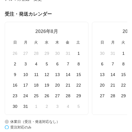
受注・発送カレンダー
2026年8月
20
日
月
火
水
木
金
土
日
月
火
26
27
28
29
30
31
1
30
31
1
2
3
4
5
6
7
8
6
7
8
9
10
11
12
13
14
15
13
14
15
16
17
18
19
20
21
22
20
21
22
23
24
25
26
27
28
29
27
28
29
30
31
1
2
3
4
5
休業日（受注・発送対応なし）
受注対応のみ