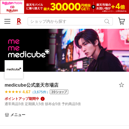
medicube公式楽天市場店
4.67
（
3,675
件）
ポイントアップ期間中
通常商品5倍 定期購入5倍 頒布会5倍 予約商品5倍
メニュー