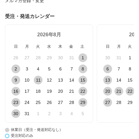
メルマガ登録・変更
受注・発送カレンダー
2026年8月
20
日
月
火
水
木
金
土
日
月
火
26
27
28
29
30
31
1
30
31
1
2
3
4
5
6
7
8
6
7
8
9
10
11
12
13
14
15
13
14
15
16
17
18
19
20
21
22
20
21
22
23
24
25
26
27
28
29
27
28
29
30
31
1
2
3
4
5
休業日（受注・発送対応なし）
受注対応のみ