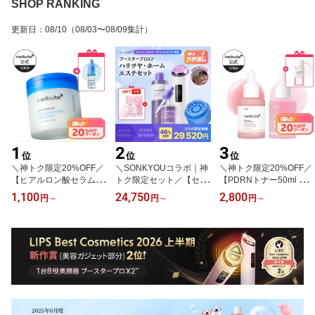
SHOP RANKING
更新日
：
08/10
（08/03〜08/09集計）
1
2
3
位
位
位
＼神トク限定20%OFF／
＼SONKYOUコラボ｜神
＼神トク限定20%OFF／
【ヒアルロン酸セラム10
トク限定セット／【セッ
【PDRNトナー50ml GIF
ml GIFT】ゼロ毛穴パッ
ト・単品】ブースタープ
T】PDRN ピンクアンプ
1,100
24,750
2,800
円
～
円
～
円
～
ド（ ゼロ毛穴パッドマイ
ロX2 / ブースタープロ
ル 30ml（ メディキュー
ルド ディープビタCパッ
（メディキューブ 韓国コ
ブ medicube 韓国コスメ
ド メディキューブ medic
スメ 韓国エステ 美顔器
トラブル跡 サーモン ト
ube 韓国コスメ 毛穴 角
美容家電 美容機器 ホー
ラブル ハリ トーニング
質 角栓 ブラックヘッド
ムエステ トーニング つ
痕跡 メラニンケア コラ
トナーパッド 拭き取りパ
や 引き締め コラーゲン
ーゲン 赤み 水光 保湿 つ
ッド ）
美容液 ギフト）
や ）