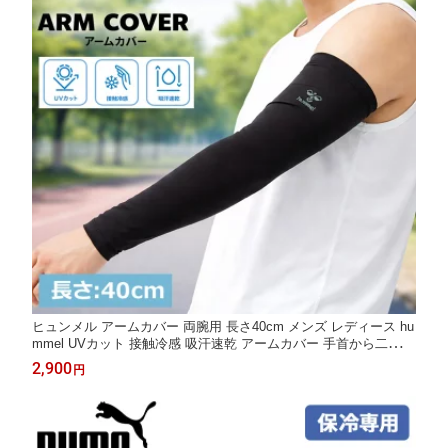
ヒュンメル アームカバー 両腕用 長さ40cm メンズ レディース hu
mmel UVカット 接触冷感 吸汗速乾 アームカバー 手首から二の腕
アームスリーブ 日焼け対策 トレーニング 通勤通学 スポーツ 涼感
2,900
円
ひんやりアイテム ブランド ユニセックス アクセサリー アパレル/
HFA3072