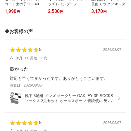
コート 女の子 90-140cm
ッズ レインブーツ 送料
長靴 くつ クツ キッズ ジ
子供用 Orange Bonbon
無料 長くつ stample レイ
ュニア 14.0-21.0cm 2E
1,990
2,530
3,170
円
円
円
オレンジボンボン 子ども
ンシューズ 13-20.0cm 子
幅 子ども用/ムーンスタ
ランドセル対応 カッパ
ども用 長靴 カラフル 13-
ー moonstar 日本製/雨靴
女児 合羽 雨合羽 雨具 小
15.0cmショート丈 16-2
くつ クツ 子供靴 ジュニ
学生 こども かわいい
0.0cmミドル丈 キッズ ジ
アスニーカー くつ クツ
◆お客様の声
通園 通学 登園 保育園 小
ュニア 男児 女児 小学生
キッズスニーカー 男の子
学生 幼稚園/YOUR'S AR
幼園児 ながぐつ 通園 通
女の子 防水 撥水 防滑 雨
MY WORLD ユアーズア
学 シンプル 安心・安全/7
雪 ボーイズ ガールズ な
ーミーワールド/673180
5005【Raki22】
がぐつ/MS-RB-C65【RK
5
2026/08/07
【Raki22】
ap】
伊丹333
男性
50代
良かった
対応も早くて良かったです。ありがとうございます。
注文日：2026/08/05
靴下 3足組 メンズ オークリー OAKLEY 3P SOCKS 
ソックス 3足セット オールスポーツ 普段使い 男性 
くつした/93238JP
5
2026/08/07