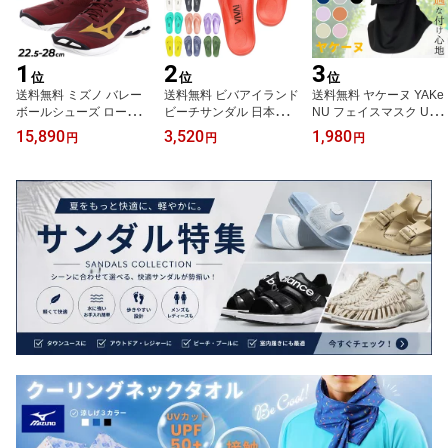
1
2
3
位
位
位
送料無料 ミズノ バレー
送料無料 ビバアイランド
送料無料 ヤケーヌ YAKe
ボールシューズ ローカッ
ビーチサンダル 日本製 1
NU フェイスマスク UV
ト 2E相当 当店オリジナ
7.5-29cm VIVA! ISLAND
カットマスク 日焼け防止
15,890
3,520
1,980
円
円
円
ルカラー 全12色 メンズ
FLIP FLOP フリップフロ
スタンダード ブラック
レディース 22-28cm miz
ップ 超軽量 EVA素材 レ
黒 ネイビー ピンク オレ
uno WAVE LIGHTNING T
ディース メンズ ジュニ
ンジ グレー パープル/紫
YPE LOW 別注カラー ひ
ア 大人 子ども ユニセッ
外線対策 日焼け対策 ス
も靴 ウェーブライトニン
クス 素足感覚 ビーサン
ポーツ 運転 ガーデニン
グ バレーシューズ ユニ
海 マリンスポーツ 普段
グ 散歩 農作業 スポーツ
セックス 男子 女子 ブラ
履き ブランド くつ/VivaF
アウトドア 顔日焼け対策
ンド スポーツシューズ/V
lipfFlop2
丸福繊維/560
1GX230000