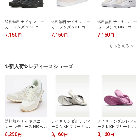
送料無料 ナイキ スニー
送料無料 ナイキ スニー
送料無料 ナイキ スニー
カー メンズ NIKE コート
カー メンズ NIKE コート
カー メンズ NIKE コート
ヘリテイジ MS ローカッ
ヘリテイジ MS ローカッ
ヘリテイジ MS ローカッ
7,150
7,150
7,150
円
円
円
ト カジュアルシューズ
ト カジュアルシューズ
ト カジュアルシューズ
コート系 テニス風 スポ
コート系 テニス風 スポ
コート系 テニス風 スポ
もっと見る
ーティ 男性 運動靴 ブラ
ーティ 男性 運動靴 ホワ
ーティ 男性 運動靴 ホワ
ック 黒 紳士靴 大きいサ
イト ベージュ 紳士靴 大
イト 白 紳士靴 大きいサ
イズ シンプル ストリー
きいサイズ シンプル ス
イズ シンプル ストリー
ト くろ 黒スニーカー メ
トリート メンズ靴 スポ
ト メンズ靴 スポーツ ブ
✨新入荷✨レディースシューズ
ンズ靴 スポーツ ブラン
ーツ ブランド くつ/IM75
ランド くつ/IM7528-102
ド くつ/IM7528-004
28-003
送料無料 ナイキ スニー
ナイキ サンダル レディ
ナイキ サンダル レディ
カー レディース NIKE W
ース NIKE マリーナ スラ
ース NIKE マリーナ スラ
MNS MDランナー2 SE
イド 女性 トングサンダ
イド 女性 トングサンダ
8,290
3,160
3,160
円
円
円
ローカット シューズ 靴
ル 鼻緒 リップフロップ
ル 鼻緒 リップフロップ