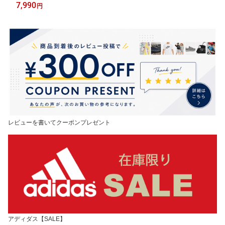
アル スポーティ 靴 ロープロファイル レディースシューズ キレイ
7,990
円
め ベージュスニーカー スポーツ ブランド ぷーま くつ/403955
【pu22pd】
レビューを書いてクーポンプレゼント
アディダス【SALE】