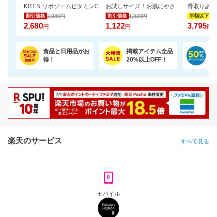
KITEN リポソームビタミンC
お試しサイズ！お肌にやさしいおしりふき (80枚×6パック)【楽天オリジナル】
2,980円
1,320円
7,
割引価格
割引価格
半額以下
2,680
1,122
3,795
円
円
円
食品と日用品がお
掲載アイテム全品
日
得！
20%以上OFF！
ポ
楽天のサービス
すべて見る
モバイル