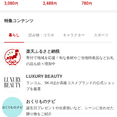
3,080
2,488
780
ー
円
円
円
特集コンテンツ
暮らし
読み物・コラボ
キャラクター
スポーツ
楽天ふるさと納税
寄付で地域を応援！旬な食材やご当地特産品などお礼
の品も続々増加中
LUXURY BEAUTY
ランコム、SK-IIほか高級コスメブランドの公式ショッ
プを厳選
おくりものナビ
誕生日プレゼントや出産祝いなど、シーンに合わせた
贈り物をご紹介