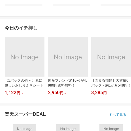
今日のイチ押し
【1パック85円～】肌に
国産ブレンド米10kgが4,
【固まる猫砂】大容量6
優しいおしりふきシート
980円送料無料！
パック・約1か月548円！
1,122
2,950
3,285
円
～
円
～
円
楽天スーパーDEAL
すべて見る
No Image
No Image
No Image