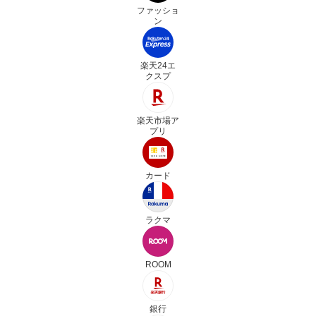
ファッショ
ン
楽天24エ
クスプ
楽天市場ア
プリ
カード
ラクマ
ROOM
銀行