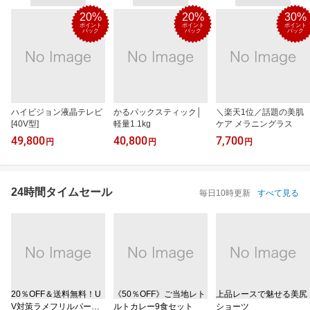
20%
20%
30%
ポイント
ポイント
ポイント
バック
バック
バック
ハイビジョン液晶テレビ
かるパックスティック│
＼楽天1位／話題の美肌
[40V型]
軽量1.1kg
ケア メラニングラス
49,800
40,800
7,700
円
円
円
24時間タイムセール
毎日10時更新
すべて見る
20％OFF＆送料無料！U
《50％OFF》ご当地レト
上品レースで魅せる美尻
V対策ラメフリルパーカ
ルトカレー9食セット
ショーツ