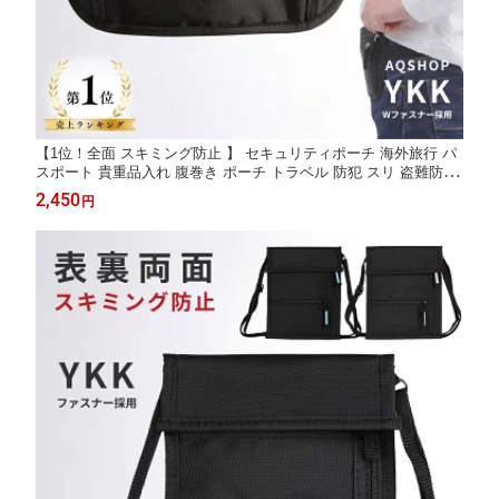
【1位！全面 スキミング防止 】 セキュリティポーチ 海外旅行 パ
スポート 貴重品入れ 腹巻き ポーチ トラベル 防犯 スリ 盗難防止
服の下 隠せる 薄い 薄型 旅行 ウエストポーチ パスポート入れ メ
2,450
円
ンズ レディース 送料無料 買い回り 買いまわり お買い物マラソン