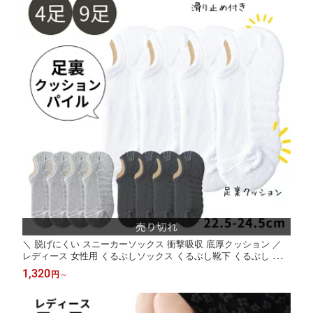
扇風機
ース
＼ 脱げにくい スニーカーソックス 衝撃吸収 底厚クッション ／
レディース 女性用 くるぶしソックス くるぶし靴下 くるぶし 靴下
ソックス スニーカー 綿 ポリ 厚手 パイル 脱げない 滑り止め 浅履
1,320
円
～
き 無地 黒 白 グレー レディース靴下 春 夏 秋 冬 22.5-25cm 4足
セット