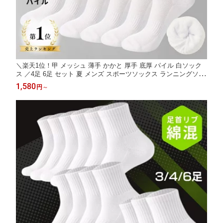
＼楽天1位！甲 メッシュ 薄手 かかと 厚手 底厚 パイル 白ソック
ス ／4足 6足 セット 夏 メンズ スポーツソックス ランニングソッ
クス 白 無地 綿 蒸れない くるぶしソックス くるぶし靴下 靴ずれ
1,580
円
～
防止 くるぶし 靴下 スポーツ ランニング ソックス 夏用 ショート
24.5-27cm