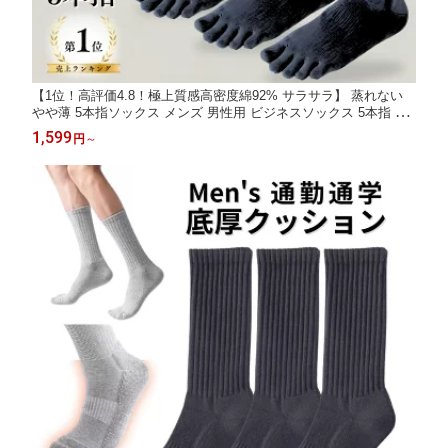
【1位！高評価4.8！極上質感高密度綿92% サラサラ】 蒸れない
やや薄 5本指ソックス メンズ 男性用 ビジネスソックス 5本指 黒
ショート ビジネス 綿 涼しい 靴下 ソックス 5本指靴下 五本指ソ
1,599
円
～
ックス 五本指靴下 五本指 防臭 抗菌 春 夏 夏用 秋 24.5cm-27cm
3足 6足 セット