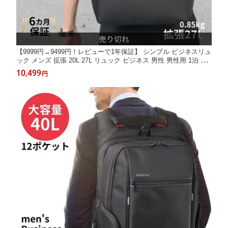
【9999円→9499円！レビューで1年保証】 シンプル ビジネスリュ
ック メンズ 拡張 20L 27L リュック ビジネス 男性 男性用 1泊 30
代 40代 50代 15.6インチ パソコン PC A4 軽量 軽い 撥水 出張 仕
10,499
円
事 通勤 通勤リュック PCリュック パソコンリュック 2way 黒 ブ
ラック