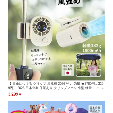
【 日傘につける クリップ 扇風機 2026 強力 強風 ★3780円→329
9円】 2026 日本企業 保証あり クリップファン 小型 軽量 ミニ 扇
風機 日傘 取り付け ファン ハンディファン クリップ付き クリッ
3,299
円
プ式 USB 充電式 ベビーカー リュック クリップ付きファン クリ
ップ付き扇風機