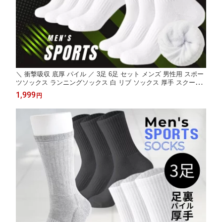
＼ 衝撃吸収 底厚 パイル ／ 3足 6足 セット メンズ 男性用 スポー
ツソックス ランニングソックス 白 リブ ソックス 厚手 スクール
ソックス スクール 通学 靴下 足首 ショート アンクル丈 クルー丈
1,999
円
スポーツ ランニング 綿 春 夏 夏用 秋 冬 24.5cm-27cm 3足セット