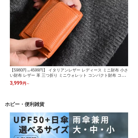
【5980円→4599円】 イタリアンレザー レディース ミニ財布 小さ
い財布 レザー 革 三つ折り ミニウォレット コンパクト財布 コン
パクトウォレット 小さい 小さめ 旅行 トラベル 送料無料 aqshop
3,999
円
～
ホビー・便利雑貨