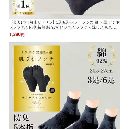
【楽天1位！極上サラサラ】3足 6足 セット メンズ 靴下 黒 ビジネ
スソックス 防臭 抗菌 綿 92% ビジネス ソックス 涼しい 蒸れない
メッシュ ショート 薄手 メンズソックス 男性 ビジネス靴下 通勤
1,380
円
仕事 春 夏 夏用 クルー丈 グレー ネイビー 24.5-27cm 3足セット 6
足セット