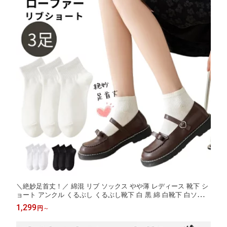
＼絶妙足首丈！／ 綿混 リブ ソックス やや薄 レディース 靴下 シ
ョート アンクル くるぶし くるぶし靴下 白 黒 綿 白靴下 白ソック
ス ローファー スニーカー 通学 学校 中学生 高校生 スクール ナー
1,299
円
～
ス 看護師 スニーカー 可愛い 春 夏 夏用 秋 22.5-24.5cm セット 3
足 6足