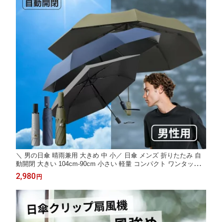
＼ 男の日傘 晴雨兼用 大きめ 中 小／ 日傘 メンズ 折りたたみ 自
動開閉 大きい 104cm-90cm 小さい 軽量 コンパクト ワンタッチ
持ち運び 折り畳み 折りたたみ傘 大きいサイズ UVカット 完全遮
2,980
円
光 遮蔽率99.9% UV UPF50+ 傘 かさ 雨傘 男性 男性用 折り畳み
傘 8本骨 黒