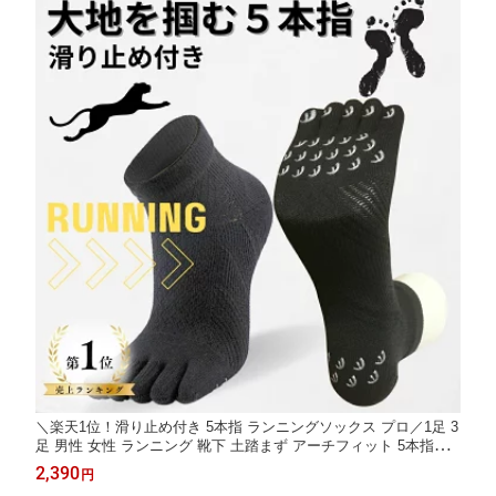
＼楽天1位！滑り止め付き 5本指 ランニングソックス プロ／1足 3
足 男性 女性 ランニング 靴下 土踏まず アーチフィット 5本指ソ
ックス 5本指靴下 五本指ソックス 五本指 ソックス スポーツソッ
2,390
円
クス マラソン ジョギング 滑り止め 黒 グレー メンズ レディース