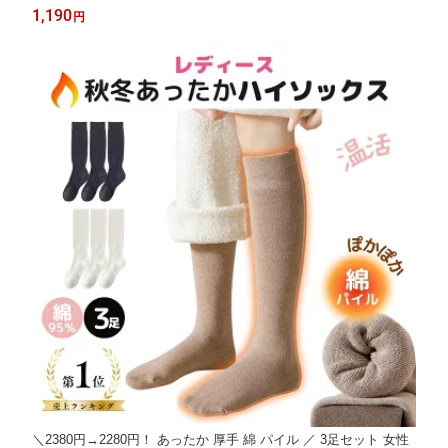
靴下 黒靴下 黒ソックス 白ソックス レディース靴下 春 夏 夏用 秋
1,190
円
送料無料 22.5-24.5cm 3足 セット
＼2380円→2280円！ あったか 厚手 綿 パイル ／ 3足セット 女性