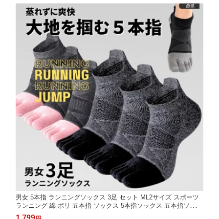
セット AQshop
男女 5本指 ランニングソックス 3足 セット ML2サイズ スポーツ
ランニング 綿 ポリ 五本指 ソックス 5本指ソックス 五本指ソック
ス 5本指靴下 五本指靴下 くるぶし ショート アンクル 足首 黒 白
1,799
円