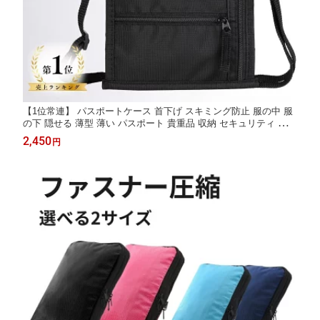
【1位常連】 パスポートケース 首下げ スキミング防止 服の中 服
の下 隠せる 薄型 薄い パスポート 貴重品 収納 セキュリティ ポー
チ 6＋2ポケット 旅行 海外旅行 便利グッズ スキミング 盗難防止
2,450
円
防犯 ネックポーチ パスポート入れ 撥水 18.5×14.5cm 首さげ 首
かけ 首掛け