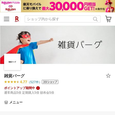
雑貨バーグ
4.77
（
527
件）
ポイントアップ期間中
通常商品5倍 定期購入5倍 頒布会5倍
メニュー