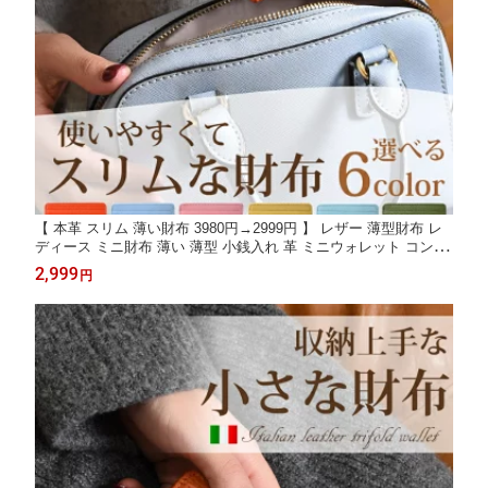
【 本革 スリム 薄い財布 3980円→2999円 】 レザー 薄型財布 レ
ディース ミニ財布 薄い 薄型 小銭入れ 革 ミニウォレット コンパ
クト財布 コンパクトウォレット 小さい 小さめ 旅行 トラベル ジ
2,999
円
ム アウトドア 送料無料 aqshop