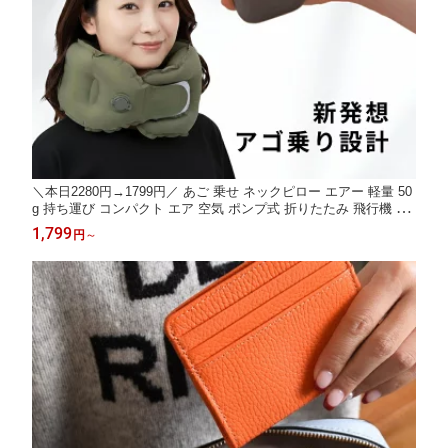
＼本日2280円→1799円／ あご 乗せ ネックピロー エアー 軽量 50
g 持ち運び コンパクト エア 空気 ポンプ式 折りたたみ 飛行機 機
内 バス 出張 旅行 首 枕 クッション 軽い 洗える 海外旅行 旅行グ
1,799
円
～
ッズ 便利グッズ トラベル 首枕 携帯枕 新幹線 長距離バス エアネ
ックピロー