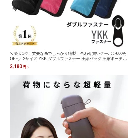
＼楽天1位！丈夫な糸でしっかり縫製！合わせ買いクーポン600円
OFF／ 2サイズ YKK ダブルファスナー 圧縮バッグ 圧縮ポーチ 衣
類 圧縮 収納 ポーチ トラベルポーチ 旅行 旅行用 トラベル 圧縮袋
2,180
円
～
収納ポーチ パッキングポーチ 旅行用ポーチ 旅行便利グッズ M L
AQshop