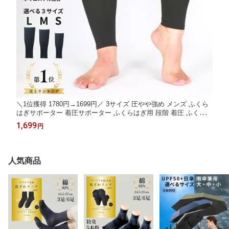
＼1位獲得 1780円→1699円／ 3サイズ 圧やや強め メンズ ふくら
はぎサポーター 着圧サポーター ふくらはぎ用 段階 着圧 ふくらは
ぎ 加圧 着圧ソックス サポーター コンプレッション 立ち仕事 保
1,699
円
温 スポーツ ランニング 着圧ソックス 着圧靴下 むくみ 浮腫み 肉
離れ 黒 無地
人気商品