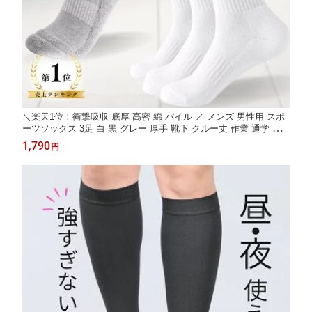
＼楽天1位！衝撃吸収 底厚 高密 綿 パイル ／ メンズ 男性用 スポ
ーツソックス 3足 白 黒 グレー 厚手 靴下 クルー丈 作業 通学 ス
クール スポーツ アウトドア 登山 トレッキング ランニング スノ
1,790
円
ーボード スノボ スキー ソックス無地 冷え対策 春 秋 冬 セット