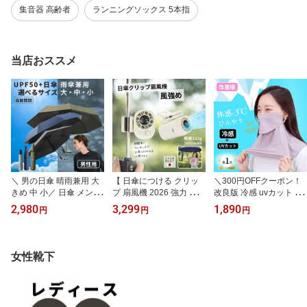
集音器 高齢者
ランニングソックス 5本指
当店おススメ
＼ 男の日傘 晴雨兼用 大
【 日傘につける クリッ
＼300円OFFクーポン！
きめ 中 小／ 日傘 メンズ
プ 扇風機 2026 強力 強風
改良版 冷感 uvカット 息
折りたたみ 自動開閉 大
★3780円→3299円】 20
苦しくない ／ フェイス
2,980
3,299
1,890
円
円
円
きい 104cm-90cm 小さ
26 日本企業 保証あり ク
カバー uv フェイスマス
い 軽量 コンパクト ワン
リップファン 小型 軽量
ク フェイスガード UPF5
タッチ 持ち運び 折り畳
ミニ 扇風機 日傘 取り付
0＋ 顔 首 日焼け防止 日
み 折りたたみ傘 大きい
け ファン ハンディファ
除けマスク カバー マス
女性靴下
サイズ UVカット 完全遮
ン クリップ付き クリッ
ク 夏 涼しい 日よけマス
光 遮蔽率99.9% UV UPF
プ式 USB 充電式 ベビー
ク 日焼け対策 日除け 顔
50+ 傘 かさ 雨傘 男性 男
カー リュック クリップ
カバー 紫外線対策 ゴル
性用 折り畳み傘 8本骨 黒
付きファン クリップ付き
フ 自転車 車 運転 レディ