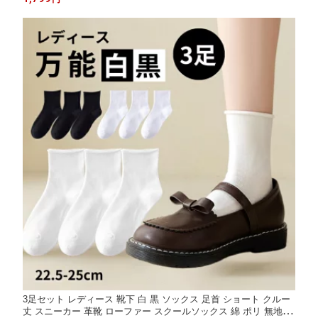
グレー 送料無料 M L 22.5-26.5cm メンズ レディース 3足セット
3足セット レディース 靴下 白 黒 ソックス 足首 ショート クルー
丈 スニーカー 革靴 ローファー スクールソックス 綿 ポリ 無地 白