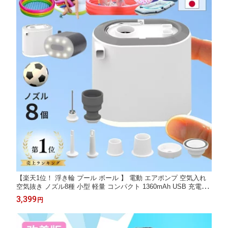
【楽天1位！ 浮き輪 プール ボール 】 電動 エアポンプ 空気入れ
空気抜き ノズル8種 小型 軽量 コンパクト 1360mAh USB 充電式
コードレス LEDライト付き 電動ポンプ プール用 エアーポンプ エ
3,399
円
アマット エアベッド 子供プール キャンプ アウトドア 日本企業
保証あり