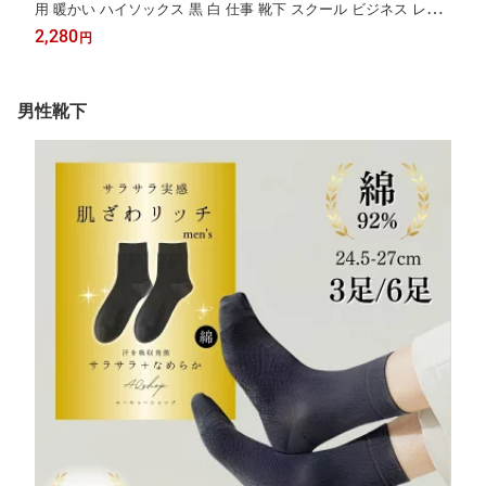
用 暖かい ハイソックス 黒 白 仕事 靴下 スクール ビジネス レデ
ィース ロング あったか靴下 あったかソックス あったかい 温かい
2,280
円
防寒 暖かい靴下 秋 冬 冬用 ブラック 22.5-25cm 3足 セット AQsh
op
男性靴下