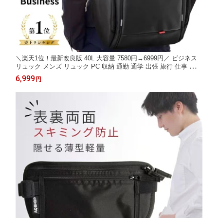
＼楽天1位！最新改良版 40L 大容量 7580円→6999円／ ビジネス
リュック メンズ リュック PC 収納 通勤 通学 出張 旅行 仕事 ビジ
ネス 防水 レインカバー付き チェストベルト 付属 ブラック 黒 A
6,999
円
QSHOP