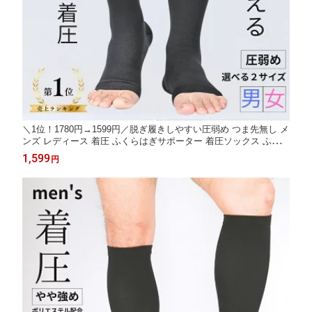
＼1位！1780円→1599円／脱ぎ履きしやすい圧弱め つま先無し メ
ンズ レディース 着圧 ふくらはぎサポーター 着圧ソックス ふくら
はぎ 加圧 つま先なし 加圧ソックス 寝る時 おやすみ むくみ 浮腫
1,599
円
み 着圧サポーター 着圧靴下 昼 夜 夜用 高齢者 妊婦 マタニティ 1
足