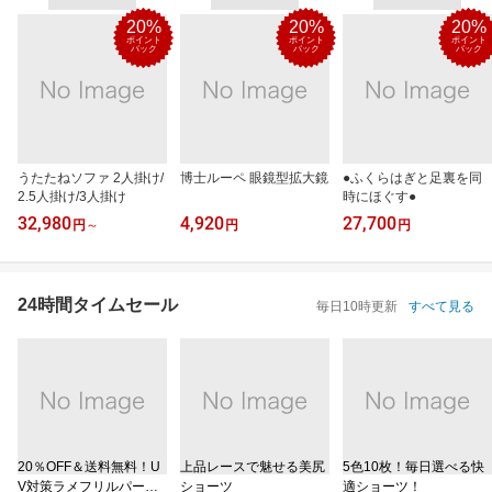
20%
20%
20%
ポイント
ポイント
ポイント
バック
バック
バック
うたたねソファ 2人掛け/
博士ルーペ 眼鏡型拡大鏡
●ふくらはぎと足裏を同
2.5人掛け/3人掛け
時にほぐす●
32,980
4,920
27,700
円
～
円
円
24時間タイムセール
毎日10時更新
すべて見る
20％OFF＆送料無料！U
上品レースで魅せる美尻
5色10枚！毎日選べる快
V対策ラメフリルパーカ
ショーツ
適ショーツ！