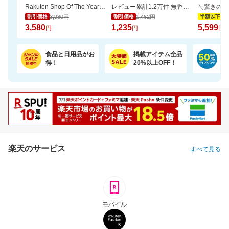
Rakuten Shop Of The Year 16年連続受賞！お中元や夏ギフトで喜ばれる6種の濃厚アイス
レビュー累計1.2万件 無香料の国産エプソムソルト入浴剤で汗ばむ肌もすっきり
3,980円
1,462円
11
割引価格
割引価格
半額以下
3,580
1,235
5,599
円
円
円
食品と日用品がお
掲載アイテム全品
日
得！
20%以上OFF！
ポ
楽天のサービス
すべて見る
モバイル