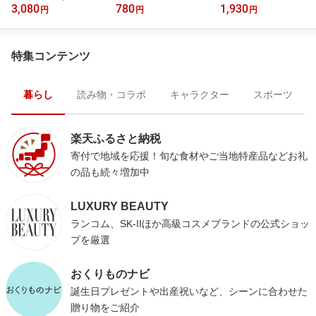
3,080
780
1,930
ー
円
円
円
特集コンテンツ
暮らし
読み物・コラボ
キャラクター
スポーツ
楽天ふるさと納税
寄付で地域を応援！旬な食材やご当地特産品などお礼
の品も続々増加中
LUXURY BEAUTY
ランコム、SK-IIほか高級コスメブランドの公式ショッ
プを厳選
おくりものナビ
誕生日プレゼントや出産祝いなど、シーンに合わせた
贈り物をご紹介