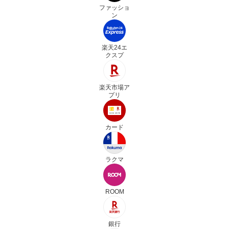
ファッショ
ン
楽天24エ
クスプ
楽天市場ア
プリ
カード
ラクマ
ROOM
銀行