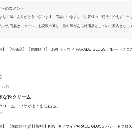
からのコメント
まして誠にありがとうございます。商品につきましてお客様のご期待に沿えず、申
だいた商品は、ページにも記載の通り、割れ等がある特価品としてのご案内となっ
いです。
入におけるご希望などがございましたら、ぜひお気軽にご意見をお寄せください。
しております。
位】 【特価品】【在庫限り】KIWI キィウィ PARADE GLOSS パレードグ
5
30代
高な靴クリーム
クリーム！ツヤがよく出る出る。
2
位】 【在庫限り(送料無料)】KIWI キィウィ PARADE GLOSS パレードグ