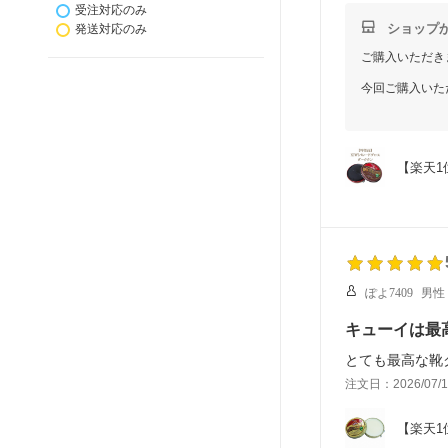
受注対応のみ
ショップ
発送対応のみ
ご購入いただき
今回ご購入いた
ただけますと幸
もし今後のご購
を心よりお待ち
【楽天1
ぽよ7409
男性
キューイは最
とても最高な靴
注文日：2026/07/1
【楽天1