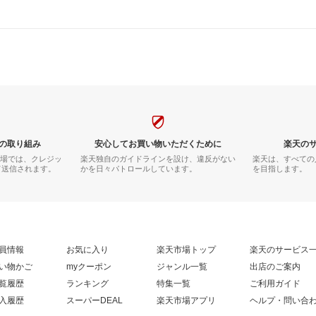
の取り組み
安心してお買い物いただくために
楽天の
市場では、クレジッ
楽天独自のガイドラインを設け、違反がない
楽天は、すべての
て送信されます。
かを日々パトロールしています。
を目指します。
員情報
お気に入り
楽天市場トップ
楽天のサービス
い物かご
myクーポン
ジャンル一覧
出店のご案内
覧履歴
ランキング
特集一覧
ご利用ガイド
入履歴
スーパーDEAL
楽天市場アプリ
ヘルプ・問い合