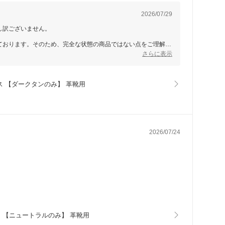
2026/07/29
し訳ございません。
ております。そのため、完全な状態の商品ではない点をご理解い
さらに表示
より良いサービス提供のため、努めてまいります。またのご利用
ロス 【ダークタンのみ】 革靴用
2026/07/24
ロス 【ニュートラルのみ】 革靴用