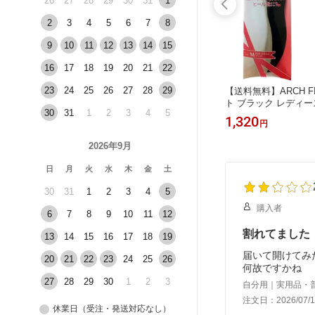
26
27
28
29
30
31
1
2
3
4
5
6
7
8
9
10
11
12
13
14
15
16
17
18
19
20
21
22
23
24
25
26
27
28
29
イン製 か
【楽天1位】【在庫限り(送料無料)】ta
【送料無料】ARCH F
 ※ヒール
cco footcare タコ フットケア レザー
ト ブラック レディー
30
31
1
2
3
4
5
し
インソール ドイツ製 本革 サイズ調整
ソール 土踏まず 靴の
1,870
1,320
円
円
薄型 衝撃吸収 消臭 クッション 男女
サイズ Mサイズ Lサイ
兼用 天然皮革 ラテックス メンズ レ
ーツ スニーカー 靴の
2026年9月
ディース サイズ展開 足の裏 タコ イ
ル パンプス 中敷き 
ンソール
中敷き レディース 
日
月
火
水
木
金
土
30
31
1
2
3
4
5
購入者
6
7
8
9
10
11
12
割れてました
13
14
15
16
17
18
19
届いて開けてみ
20
21
22
23
24
25
26
何故ですかね
27
28
29
30
1
2
3
自分用｜実用品・
注文日：2026/07/1
休業日（受注・発送対応なし）