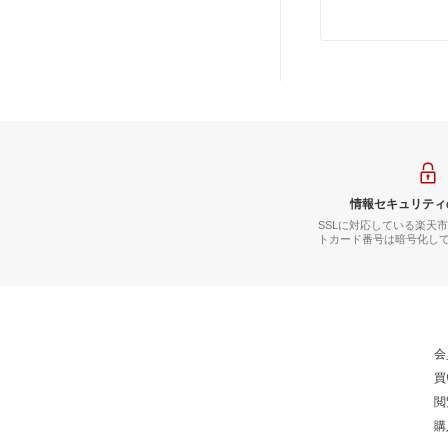
情報セキュリティ
SSLに対応している楽天
トカード番号は暗号化し
会
買
閲
購