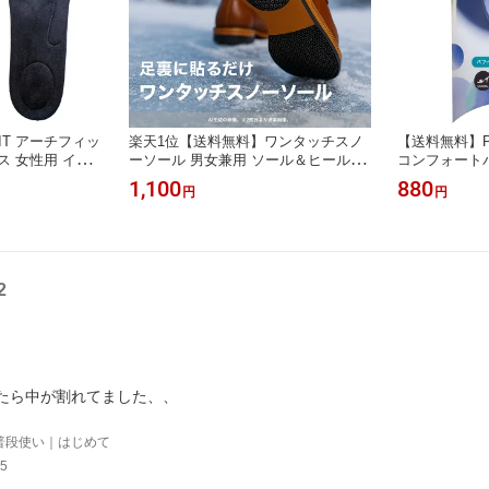
IT アーチフィッ
楽天1位【送料無料】ワンタッチスノ
【送料無料】Pu
ス 女性用 イン
ーソール 男女兼用 ソール＆ヒールセ
コンフォートパ
中敷 衝撃吸収 S
ット フリーサイズ 1足(左右)分 ソール
アーチ 外反母
1,100
880
円
円
ズ LLサイズ ブ
プロテクター 簡単装着 雪 靴底 滑り
パンプス 靴 
中敷き インソー
止め 雪道 坂道 急こう配 メンズ レデ
レタン クリア
レディース 靴の
ィース 登山 アウトドア 日本製
トケア 軽量イ
靴の中敷
ール 横アーチ
2
たら中が割れてました、、
普段使い｜はじめて
5