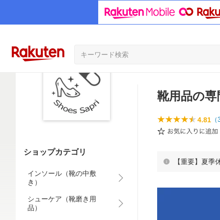
靴用品の専
4.81
（
ショップカテゴリ
【重要】夏季
インソール（靴の中敷
き）
シューケア（靴磨き用
品）