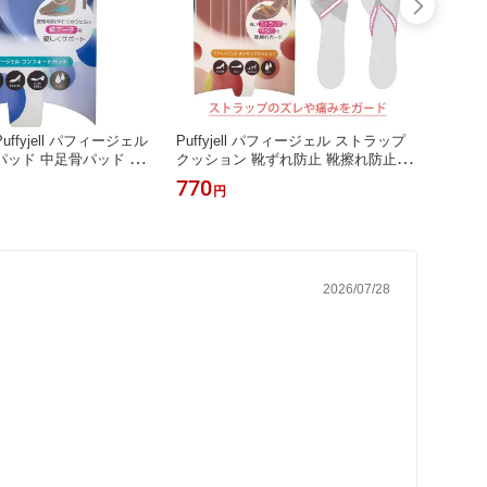
ffyjell パフィージェル
Puffyjell パフィージェル ストラップ
【楽天
ッド 中足骨パッド 横
クッション 靴ずれ防止 靴擦れ防止 サ
KIWI
趾 クッション ジェル
ンダル用 クッションパッド 痛み軽減
ードグ
770
759
円
中敷 インソール ポリウ
ストラップカバー クリアタイプ 靴擦
靴用
パッド 足サポート フッ
れ しない パンプス 靴擦れ防止 サン
ンソール 通気性インソ
ダル サンダル 靴擦れ 靴擦れ 防止 甲
 中足骨 痛み
靴擦れ しない サンダル サンダル 指
靴擦れ
2026/07/28