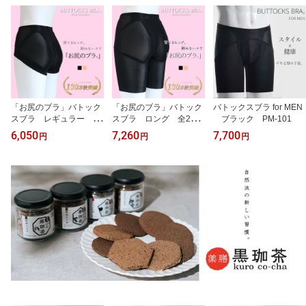
「お尻のブラ」バトック
「お尻のブラ」バトック
バトックスブラ for MEN
スブラ レギュラー 全
スブラ ロング 全2
ブラック PM-101
2色 PG-005 ガードル
色 PG-008 ガードル 補
6,050
7,260
7,700
円
円
円
補正下着 ショーツ 女性
正下着 ショーツ 女性用
用下着 ヒップアップ ガ
下着 ヒップアップ ガー
ードル 骨盤 産後 ダイエ
ドル 骨盤 産後 ダイエッ
ット シェイプアップ 腰
ト シェイプアップ 腰痛
痛