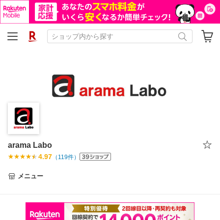
arama Labo
4.97
（
119
件）
メニュー