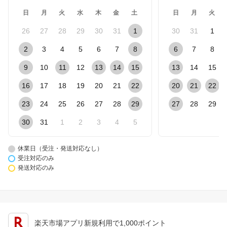
日
月
火
水
木
金
土
日
月
火
26
27
28
29
30
31
1
30
31
1
2
3
4
5
6
7
8
6
7
8
9
10
11
12
13
14
15
13
14
15
16
17
18
19
20
21
22
20
21
22
23
24
25
26
27
28
29
27
28
29
30
31
1
2
3
4
5
休業日（受注・発送対応なし）
受注対応のみ
発送対応のみ
楽天市場アプリ新規利用で1,000ポイント