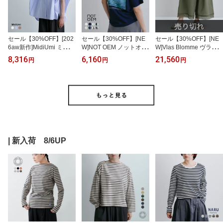
セール【30%OFF】[202
セール【30%OFF】[NE
セール【30%OFF】[NE
6aw新作]MidiUmi ミディ
W]NOT OEM ノットオー
W]Vlas Blomme ヴラス
ウミ コットン フレンチ
イーエム コットン アー
ブラム コットンラミーロ
8,316
6,160
21,560
円
円
円
スリーブ ワイド シャツ 2
ト プリント Tシャツ not-
ーン レース付き レイヤ
-730060 レディース 秋冬
106-107-108-111 レディ
ードパンツ 13518066 レ
ース
ディース 【サイズ・カラ
ー交換初回無料】
| 新入荷 8/6UP