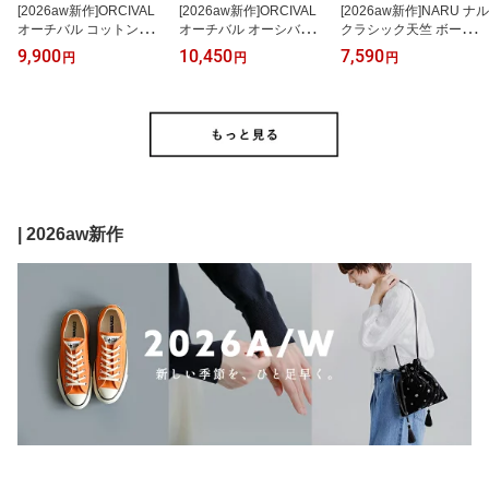
[2026aw新作]ORCIVAL
[2026aw新作]ORCIVAL
[2026aw新作]NARU ナル
オーチバル コットン天竺
オーチバル オーシバル
クラシック天竺 ボーダー
ボートネック 長袖Tシャ
コットン天竺 ボートネッ
長袖 カットソー 646006
9,900
10,450
7,590
円
円
円
ツ or-c0137bfj-26aw レ
ク ワイドスリーブ 長袖T
bg レディース 秋冬
ディース 秋冬 長袖【海
シャツ or-c0554tbd レデ
外出荷不可】
ィース 秋冬【海外出荷不
可】
| 2026aw新作