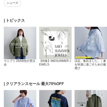
シューズ
| トピックス
涼品、集めました。｜夏
マニプリ 26AW先行受注
【特集】MIDSUMMER J
を快適に過ごすための服
会
EWELS
選び
| クリアランスセール 最大70%OFF