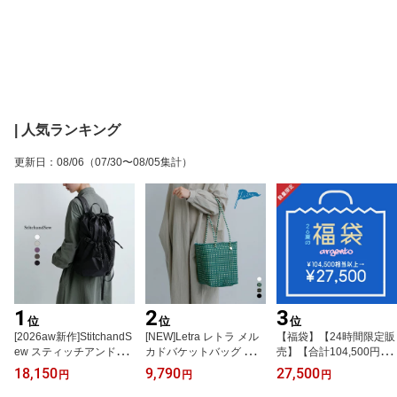
| 人気ランキング
更新日
：
08/06
（07/30〜08/05集計）
1
2
3
位
位
位
[2026aw新作]StitchandS
[NEW]Letra レトラ メル
【福袋】【24時間限定販
ew スティッチアンドソ
カドバケットバッグ ロン
売】【合計104,500円相
ー 66ナイロン コーデュ
グハンドル ミニチェック
当以上が27,500円！】Lu
18,150
9,790
27,500
円
円
円
ラ バックパック ulp66 レ
バケツ 肩がけ “MERCAD
cky Bag [argento]
ディース 秋冬 大人リュ
O BUCKET” mercadobuc