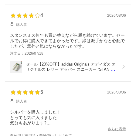
4
2026/08/06
購入者
スタンスミス何年も買い替えながら履き続けています。セー
ルでお得に購入できてよかったです。緑は派手かなと心配で
したが、意外と気にならなかったです。
注文日：2026/07/18
セール【20%OFF】adidas Originals アディダス オ
リジナルス レザー アッパー スニーカー “STAN 
SMITH LUX” if8844-if8846 レディース
5
2026/08/06
購入者
シルバーを購入しました！
とっても気に入りました
気分もあがります?
似合うアクセサリーも欲しくなります
さらに表示
ありがとうございます
自分用｜実用品・普段使い｜はじめて