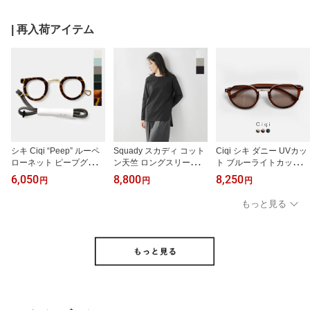
ック 軽量 旅行 通勤 通学
ket-lh レディース
アウトドア ポケット 耐
| 再入荷アイテム
久性 防汚性 シンプル A4
対応 マザーズバッグ
シキ Ciqi “Peep” ルーペ
Squady スカディ コット
Ciqi シキ ダニー UVカッ
ローネット ピープグラス
ン天竺 ロングスリーブ T
ト ブルーライトカット
peep レディース 眼鏡 携
シャツ 903-5810 レディ
サングラス “DONNY” do
6,050
8,800
8,250
円
円
円
帯 持ち運び 女性 おしゃ
ース
nny レディース
れ 軽い ケース付き 日本
もっと見る
製 プレゼント ギフト