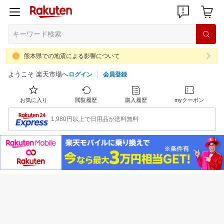
熊本県での地震による影響について
ようこそ 楽天市場へ
ログイン
会員登録
お気に入り
閲覧履歴
購入履歴
myクーポン
1,980円以上で日用品が送料無料