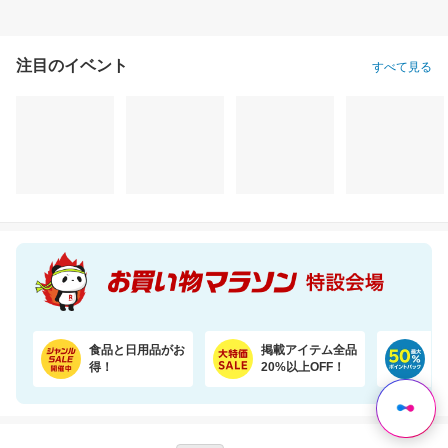
注目のイベント
すべて見る
気持ち伝わるメッセージシールとローズを添えて。カラフルなやわらかワッフルケーキ
Rakuten Shop Of The Year 16年連続受賞！お中元や夏ギフトで喜ばれる6種の濃厚アイス
3,450円
3,980円
6,
割引価格
割引価格
割引価格
3,000
3,580
3,580
円
円
円