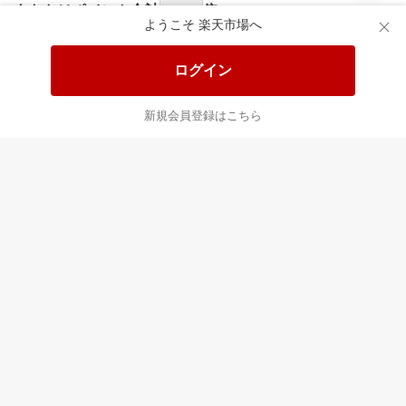
食品と日用品がお
掲載アイテム全品
日
得！
20%以上OFF！
ポ
ようこそ 楽天市場へ
ログイン
あなたはポイント
合計
倍
新規会員登録はこちら
最近チェックした商品
すべて見る