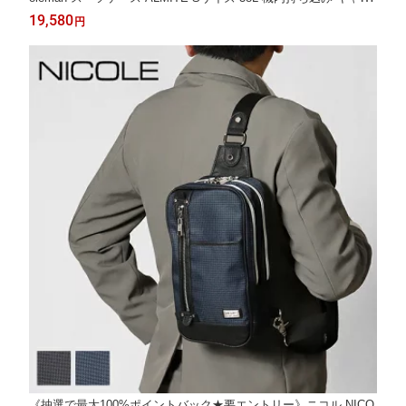
ーケース 4輪 エキスパンダブル 容量拡張 2泊 3泊 出張 旅行 0146
19,580
円
9 [正規取扱店]
《抽選で最大100%ポイントバック★要エントリー》ニコル NICO