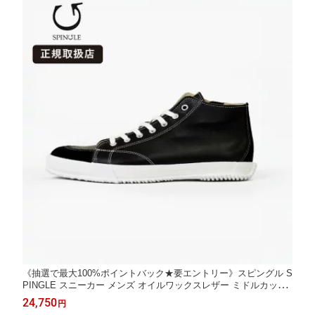
《抽選で最大100%ポイントバック★要エントリー》スピングル S
PINGLE スニーカー メンズ オイルワックスレザー ミドルカット
日本製 靴 シューズ ブラック SP-356 05 Black | ブランド [正規取
24,750
円
扱店]