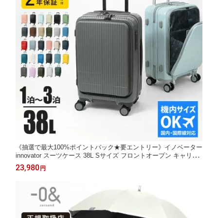
《抽選で最大100%ポイントバック★要エントリー》イノベーター
innovator スーツケース 38L Sサイズ フロントオープン キャリー
ケース 4輪 機内持ち込み 1泊 2泊 各色 [正規品2年保証] [送料無料]
23,980
円
INV50 | ブランド [正規取扱店]