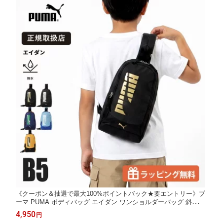
《クーポン＆抽選で最大100%ポイントバック★要エントリー》プ
ーマ PUMA ボディバッグ エイダン ワンショルダーバッグ 斜めが
け ロゴ キッズ ジュニア 各色 J20145 | ブランド [正規取扱店]【ノ
4,950
円
ベルティプレゼント】