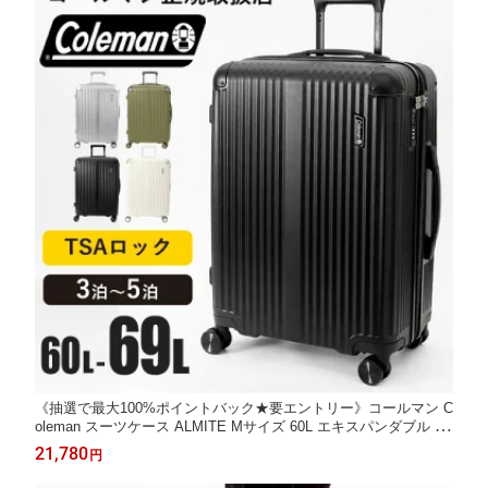
《抽選で最大100%ポイントバック★要エントリー》コールマン C
oleman スーツケース ALMITE Mサイズ 60L エキスパンダブル 容
量拡張機能付き キャリーケース 4輪 4泊 5泊 出張 旅行 国内旅行
21,780
円
海外旅行 各色 01470 | ブランド [正規取扱店]