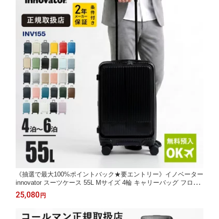
《抽選で最大100%ポイントバック★要エントリー》イノベーター
innovator スーツケース 55L Mサイズ 4輪 キャリーバッグ フロン
トオープン 軽量 TSAロック ダブルダイヤルロック 出張 4泊 5泊
25,080
円
国内旅行 修学旅行 合宿 INV155 正規品2年保証 送料無料