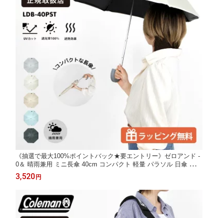
《抽選で最大100%ポイントバック★要エントリー》ゼロアンド -
0＆ 晴雨兼用 ミニ長傘 40cm コンパクト 軽量 パラソル 日傘 雨傘
UVカット 遮光 遮熱 撥水 手開き ユニセックス メンズ レディース
3,520
円
通勤 通学 旅行 2026SS LDB-40PST 正規品