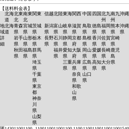
【送料料金表】
北海
北東
南東
関東
信越
北陸
東海
関西
中国
四国
北九
南九
沖縄
道
北
北
州
州
地
北海
青森
宮城
茨城
新潟
富山
岐阜
滋賀
鳥取
徳島
福岡
熊本
沖縄
域
道
県
県
県
県
県
県
県
県
県
県
県
県
詳
岩手
山形
栃木
長野
石川
静岡
京都
島根
香川
佐賀
宮崎
細
県
県
県
県
県
県
府
県
県
県
県
秋田
福島
群馬
福井
愛知
大阪
岡山
愛媛
長崎
鹿児
県
県
県
県
県
府
県
県
県
島
埼玉
三重
兵庫
広島
高知
大分
県
県
県
県
県
県
県
千葉
奈良
山口
県
県
県
東京
和歌
都
山
神奈
県
川
県
山梨
県
送
1430
1100
1100
1100
1100
1100
1100
1100
1100
1100
1100
1100
1540