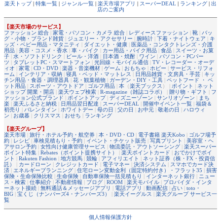
楽天トップ
|
特集一覧
|
ジャンル一覧
|
楽天市場アプリ
|
スーパーDEAL
|
ランキング
|
出
店のご案内
【楽天市場のサービス】
ファッション 総合
|
家電・パソコン・カメラ 総合
|
レディースファッション
|
靴
|
バッ
グ・小物・ブランド雑貨
|
ジュエリー・アクセサリー
|
腕時計
|
下着・ナイトウェア
|
キ
ッズ・ベビー用品・マタニティ
|
ダイエット・健康
|
医薬品・コンタクトレンズ・介護
用品
|
美容・コスメ・香水
|
車・バイク
|
カー用品・バイク用品
|
食品
|
スイーツ・お菓
子
|
水・ソフトドリンク
|
ビール・洋酒
|
日本酒・焼酎
|
ワイン
|
パソコン・PCパー
ツ
|
タブレットPC・スマートフォン
|
光回線・モバイル通信
|
TV・レコーダー・オーデ
ィオ
|
家電
|
CD・DVD
|
楽器・音楽機材
|
ゲーム
|
おもちゃ
|
ホビー
|
サービス・リフォ
ーム
|
インテリア・収納
|
寝具・ベッド・マットレス
|
日用品雑貨・文房具・手芸
|
キッ
チン用品・食器・調理器具
|
花・観葉植物
|
ガーデン・DIY・工具
|
ペットフード ・ ペ
ット用品
|
スポーツ・アウトドア
|
ゴルフ用品
|
本
（
楽天ブックス
） |
ポイント
|
ネット
ショップ 開業・開店
|
楽天ウェブ検索
|
R-magazine（雑誌コラボ）
|
贈り物・ギフト
|
フ
ァッション公式ブランド
|
ポイントアップ
|
ディズニーゾーン
|
サンリオゾーン
|
まち
楽
|
楽天ふるさと納税
|
日用品翌日配達
|
スーパーDEAL
|
開催中イベント一覧
|
福袋＆
初売り
|
バレンタイン
|
ホワイトデー
|
母の日
|
父の日
|
お中元
|
敬老の日
|
ハロウィ
ン
|
お歳暮
|
クリスマス
|
おせち
|
ランキング
【楽天グループ】
楽天市場
|
旅行・ホテル予約・航空券
|
本・DVD・CD
|
電子書籍 楽天Kobo
|
ゴルフ場予
約
|
レシピ
|
車検見積もり・予約
|
イベント・チケット販売
|
写真プリント
|
美容室・ヘ
アサロン予約
|
女性向け健康管理サービス
|
物流委託・アウトソーシング
|
楽天スーパー
ポイント特集
|
Rebates（ポイント提携サイト）
|
楽天ポイントカード
|
おでかけでポイ
ント
|
Rakuten Fashion
|
地方競馬
|
競輪
|
アフィリエイト
|
ネット証券（株・FX・投資信
託）
|
カードローン
|
クレジットカード
|
電子マネー
|
決済システム
|
スマホでカード決
済
|
エネルギープランニング
|
住宅ローン変動金利（固定特約付き）・フラット35
|
損害
保険・生命保険比較
|
生命保険
|
自動車保険一括見積もり
|
インターネット銀行
|
ニュー
ス・検索
|
仕事紹介
|
不動産情報
|
ブログ
|
ROOM
|
楽天モバイル
|
プロバイダ・インタ
ーネット接続
|
無料通話＆メッセージアプリ
|
電話アプリ
|
動画配信
|
占い
|
toto・
BIG
|
宝くじ（ナンバーズ4・ナンバーズ3）
|
楽天イーグルス
|
楽天グループ サービス一
覧
個人情報保護方針