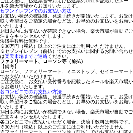
ご注文後に、払込票番号および払込票のURLを記載したメー
ルを楽天市場からお送りいたします。
セブンイレブンでのお支払い方法
お支払い状況の確認後、発送手続きが開始いたします。お受け
取り希望日をご指定の場合などは、お早めのお支払いをお願い
いたします。
14日以内にお支払いが確認できない場合、楽天市場が自動でご
注文をキャンセルいたします。
決済手数料は無料です。
※30万円（税込）以上のご注文にはご利用いただけません。
※セブンイレブン（前払）でのお支払いに関するお問い合わせ
は
楽天市場までご連絡
ください。
ファミリーマート、ローソン等（前払）
【備考】
ローソン、ファミリーマート、ミニストップ、セイコーマート
でお支払いいただけます。
ご注文後に、お支払い受付番号を記載したメールを楽天市場か
らお送りいたします。
各コンビニでのお支払い方法
お支払い状況の確認後、発送手続きが開始いたします。お受け
取り希望日をご指定の場合などは、お早めのお支払いをお願い
いたします。
14日以内にお支払いが確認できない場合、楽天市場が自動でご
注文をキャンセルいたします。
各コンビニでお支払いいただく場合、決済手数料は無料です。
※30万円（税込）以上のご注文にはご利用いただけません。
※ファミリーマート、ローソン等（前払）でのお支払いに関す