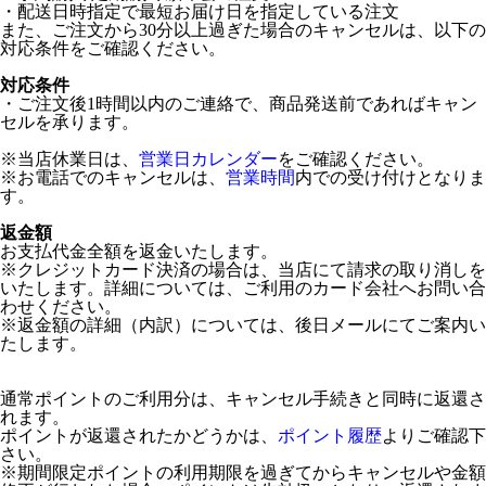
・配送日時指定で最短お届け日を指定している注文
また、ご注文から30分以上過ぎた場合のキャンセルは、以下の
対応条件をご確認ください。
対応条件
・ご注文後1時間以内のご連絡で、商品発送前であればキャン
セルを承ります。
※当店休業日は、
営業日カレンダー
をご確認ください。
※お電話でのキャンセルは、
営業時間
内での受け付けとなりま
す。
返金額
お支払代金全額を返金いたします。
※クレジットカード決済の場合は、当店にて請求の取り消しを
いたします。詳細については、ご利用のカード会社へお問い合
わせください。
※返金額の詳細（内訳）については、後日メールにてご案内い
たします。
通常ポイントのご利用分は、キャンセル手続きと同時に返還さ
れます。
ポイントが返還されたかどうかは、
ポイント履歴
よりご確認下
さい。
※期間限定ポイントの利用期限を過ぎてからキャンセルや金額