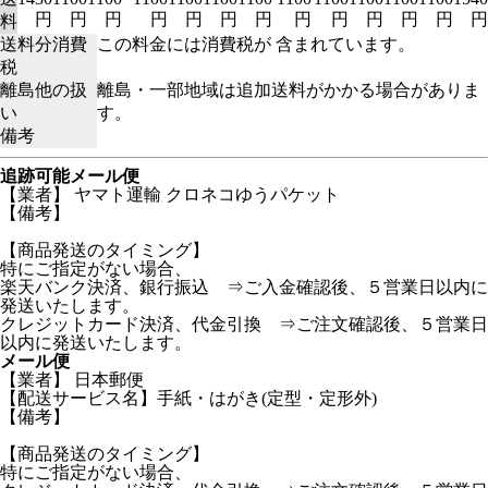
円
円
円
円
円
円
円
円
円
円
円
円
円
料
送料分消費
この料金には消費税が 含まれています。
税
離島他の扱
離島・一部地域は追加送料がかかる場合がありま
い
す。
備考
追跡可能メール便
【業者】 ヤマト運輸 クロネコゆうパケット
【備考】
【商品発送のタイミング】
特にご指定がない場合、
楽天バンク決済、銀行振込 ⇒ご入金確認後、５営業日以内に
発送いたします。
クレジットカード決済、代金引換 ⇒ご注文確認後、５営業日
以内に発送いたします。
メール便
【業者】 日本郵便
【配送サービス名】手紙・はがき(定型・定形外)
【備考】
【商品発送のタイミング】
特にご指定がない場合、