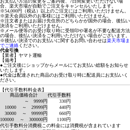
お支払い方法の変更をご案内後、7日間変更いただけない場
合、楽天市場が自動でご注文をキャンセルいたします。
※54,000円（税込）以上のご注文にはご利用いただけません。
※楽天会員以外のお客様にはご利用いただけません。
※注文者またはお届け先住所のどちらかが国外の場合、後払い
決済をご利用いただけません。
※メール便等のお受け取り時に受領印や署名が不要な配送方法
の場合、後払い決済をご利用いただけない場合がございます。
※後払い決済でのお支払いに関するお問い合わせは
楽天市場ま
でご連絡
ください。
代金引換
【業者】ヤマト運輸
【備考】
●ご注文後にショップからメールにてお支払い総額をお知らせ
いたします。
●代金は配達された商品のお受け取り時に配送員にお支払いく
ださい。
【代引手数料料金表】
商品価格合計
代引手数料
～ 9999円
330円
10000 ～ 29999円
440円
30000 ～ 99999円
660円
100000 ～ 300000円
1100円
代引手数料分消費税
この料金には消費税が含まれています