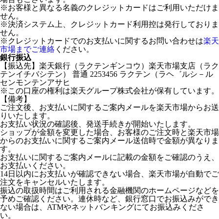
※お客様と異なる名義のクレジットカードはご利用いただけま
せん。
※決済システム上、クレジットカード利用控は発行しておりま
せん。
※クレジットカードでのお支払いに関するお問い合わせは
楽天
市場までご連絡
ください。
銀行振込
【振込先】楽天銀行（ラクテンギンコウ）楽天市場支店（ラク
テンイチバシテン） 普通 2253456 ラクテン（ラヘ゛ルシ－ル
センモンテンアサヒ
※この口座の権利は楽天グループ株式会社が保有しています。
【備考】
ご注文後、お支払いに関するご案内メールを楽天市場からお送
りいたします。
お支払い状況の確認後、発送手続きが開始いたします。
ショップが金額を変更した場合、お客様のご注文時と楽天市場
からのお支払いに関するご案内メール送信時で金額が異なりま
す。
お支払いに関するご案内メールに記載の金額をご確認のうえ、
お支払いください。
14日以内にお支払いが確認できない場合、楽天市場が自動でご
注文をキャンセルいたします。
振込の取扱時間はご利用される金融機関のホームページなどを
予めご確認ください。連休時など、銀行窓口でお振込みができ
ない場合は、ATMやネットバンキングにてお振込みくださ
い。