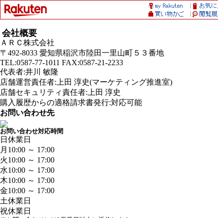
会社概要
ＡＲＣ株式会社
〒492-8033 愛知県稲沢市陸田一里山町５３番地
TEL:0587-77-1011 FAX:0587-21-2233
代表者:井川 敏隆
店舗運営責任者:上田 淳史(マーケティング推進室)
店舗セキュリティ責任者:上田 淳史
購入履歴からの適格請求書発行:対応可能
お問い合わせ先
お問い合わせ対応時間
日
休業日
月
10:00 ～ 17:00
火
10:00 ～ 17:00
水
10:00 ～ 17:00
木
10:00 ～ 17:00
金
10:00 ～ 17:00
土
休業日
祝
休業日