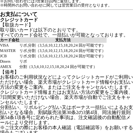
※お問い合わせには3営業日以内に返信します。
※時間外のお問い合わせに関しては翌営業日の受付となります。
お支払について
クレジットカード
【取扱カード】
取り扱いカードは以下のとおりです。
すべてのカード会社で、一括払いが可能となっております。
カード会社
支払方法
VISA
リボ,分割（3,5,6,10,12,15,18,20,24 回が可能です）
MASTER
リボ,分割（3,5,6,10,12,15,18,20,24 回が可能です）
JCB
リボ,分割（3,5,6,10,12,15,18,20,24 回が可能です）
Diners
リボ
AMEX
分割（3,5,6,10,12,15,18,20,24 回が可能です）
【備考】
お客様のご利用状況などによってクレジットカードがご利用い
ただけない場合、楽天市場がクレジットカード情報やお支払い
方法の変更をご案内、またはご注文をキャンセルいたします。
クレジットカード情報またはお支払い方法の変更をご案内後、
7日間変更いただけない場合、楽天市場が自動でご注文をキャ
ンセルいたします。
分割払い、リボルビング払い又はボーナス一括払いによるお支
払いとなる場合、割賦販売法第30条2の3第4項、同法施行規則
第54条1項各号に定められた事項は、注文確認後の自動配信メ
ールにより交付します。
※ご注文の際にお客様の本人確認（電話確認等）をお願いする
場合もございます。