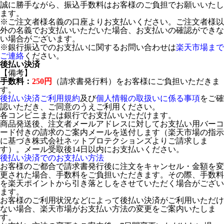
誠に勝手ながら、振込手数料はお客様のご負担でお願いいたし
ます。
※ご注文者様名義の口座よりお支払いください。ご注文者様以
外の名義でお支払いいただいた場合、お支払いの確認ができな
い場合がございます。
※銀行振込でのお支払いに関するお問い合わせは
楽天市場まで
ご連絡
ください。
後払い決済
【備考】
手数料：
250円
（請求書発行料）をお客様にご負担いただきま
す。
後払い決済ご利用規約
及び
個人情報の取扱いに係る事項
をご確
認いただき、ご同意のうえご利用ください。
各コンビニまたは銀行でお支払いいただけます。
商品発送後、注文者メールアドレスに対してお支払い用バーコ
ード付きの請求のご案内メールを送付します（楽天市場の指示
に基づき株式会社ネットプロテクションズよりご請求しま
す）。メール受取後14日以内にお支払いください。
後払い決済でのお支払い方法
お客様のご都合で請求書発行後に注文をキャンセル・金額を変
更された場合、手数料をご負担いただきます。その際、手数料
を楽天ポイントから引き落としをさせていただく場合がござい
ます。
お客様のご利用状況などによって後払い決済がご利用いただけ
ない場合、楽天市場がお支払い方法の変更をご案内いたしま
す。