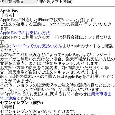
代引業者指定
宅配便(ヤマト運輸)
Apple Pay
【備考】
Apple Payに対応したiPhoneでお支払いいただけます。
ご注文を確定する直前に、Apple Payの認証を行っていただき
ます。
Apple Payでのお支払い方法
Apple Payでご利用できるカードは発行会社によって異なりま
す。
詳細は
Apple Payでのお支払い方法
よりAppleのサイトをご確認
ください。
お客様のご利用状況などによってApple Payおよびクレジット
カードがご利用いただけない場合、楽天市場がお支払い方法の
変更をご案内、またはご注文をキャンセルいたします。
お支払い方法の変更をご案内後、7日間変更いただけない場
合、楽天市場が自動でご注文をキャンセルいたします。
iPhone以外の端末からのご購入時はApple Payをご利用いただく
ことができません。
その他、ショップの設定状況やご注文時の選択内容などによっ
て、Apple Payがご利用いただけない場合がございます。
※Apple Payでのお支払いに関するお問い合わせは
楽天市場ま
でご連絡
ください。
セブンイレブン（前払）
【備考】
セブンイレブンでお支払いいただけます。