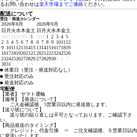
るお問い合わせは
楽天市場までご連絡
ください。
配送について
受注・発送カレンダー
2026年8月
2026年9月
日
月
火
水
木
金
土
日
月
火
水
木
金
土
26
27
28
29
30
31
1
30
31
1
2
3
4
5
2
3
4
5
6
7
8
6
7
8
9
10
11
12
9
10
11
12
13
14
15
13
14
15
16
17
18
19
16
17
18
19
20
21
22
20
21
22
23
24
25
26
23
24
25
26
27
28
29
27
28
29
30
1
2
3
30
31
1
2
3
4
5
■
休業日（受注・発送対応なし）
■
受注対応のみ
■
発送対応のみ
宅配便
【業者】 ヤマト運輸
【備考】【発送について】
ご入金確認後、5営業日以内に発送致します。
【送り状について】
送り状の貼り直しは不可となっております。ご確認下さ
い。
【商品発送のタイミング】
クレジット、代金引換 ⇒ ご注文確認後、５営業日以内
に発送いたします。