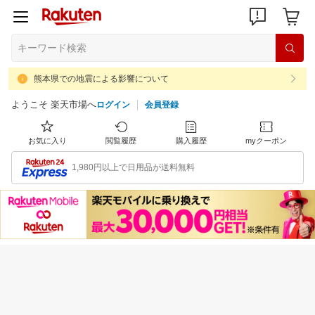
熊本県での地震による影響について
ようこそ 楽天市場へ
ログイン
会員登録
お気に入り
閲覧履歴
購入履歴
myクーポン
1,980円以上で日用品が送料無料