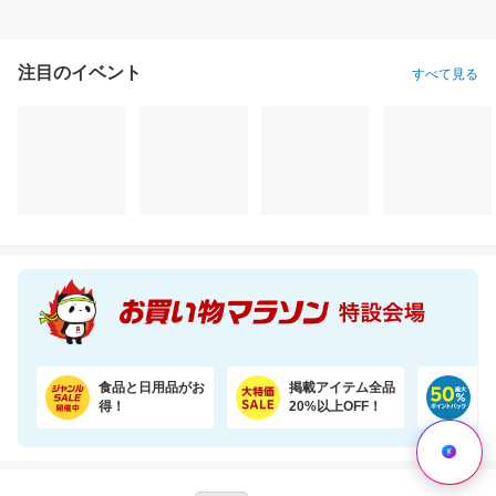
注目のイベント
すべて見る
【楽天オリジナル】今だけ20％OFFセール！高コスパのペットシーツ大容量！
【楽天ランキング1位獲得！】靴下に貼れるお名前シール大容量66個 選べる3色セット
2,420円
1,280円
2,
割引価格
割引価格
半額以下
1,936
1,099
1,380
円
円
円