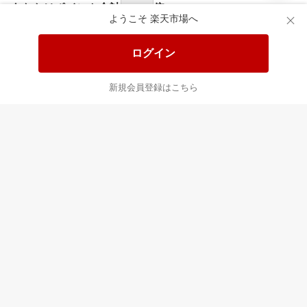
食品と日用品がお
掲載アイテム全品
日
得！
20%以上OFF！
ポ
ようこそ 楽天市場へ
ログイン
あなたはポイント
合計
倍
新規会員登録はこちら
最近チェックした商品
すべて見る