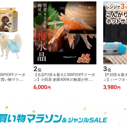
2
3
位
位
00円OFFクーポ
【当店P2倍＆最大2,000円OFFクーポ
【P10倍＆最大
お買い物マラソン
ン】小田原 創業400年の鮑屋が作る
ン】ハーフホッ
「梅水晶 100g×5袋」 ※冷凍【メーカ
ンク/ブルー/
6,000
3,980
円
円
ー直送】【お買い物マラソン★買い回
イッチ 朝食 
り】
耳まで 1枚焼
つ お手軽 時
【お買い物マ