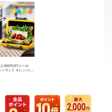
2,000円OFFクーポ
トサンド オレンジ/ピ
グリーン お料理 サンド
ブランチ ランチ TV通販
き 丸洗い 食洗器可 おや
短 レンジ調理 ギフト
ラソン★買い回り】