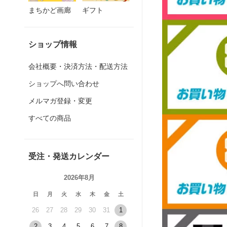
まちかど画廊
ギフト
ショップ情報
会社概要・決済方法・配送方法
ショップへ問い合わせ
メルマガ登録・変更
すべての商品
受注・発送カレンダー
2026年8月
日
月
火
水
木
金
土
26
27
28
29
30
31
1
2
3
4
5
6
7
8