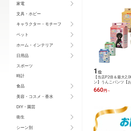
家電
文具・ホビー
キャラクター・モチーフ
ペット
ホーム・インテリア
日用品
スポーツ
1
位
時計
【当店P2倍＆最大2,0
ン】うんこパンツ【
食品
★買い回り】
660
円
～
美容・コスメ・香水
DIY・園芸
衛生
シーン別