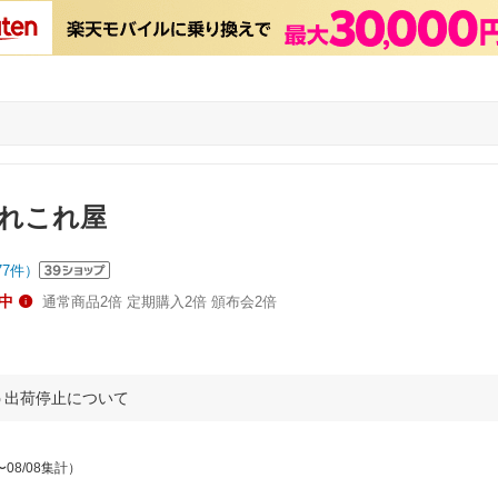
れこれ屋
77
件）
中
通常商品2倍 定期購入2倍 頒布会2倍
う出荷停止について
〜08/08集計）