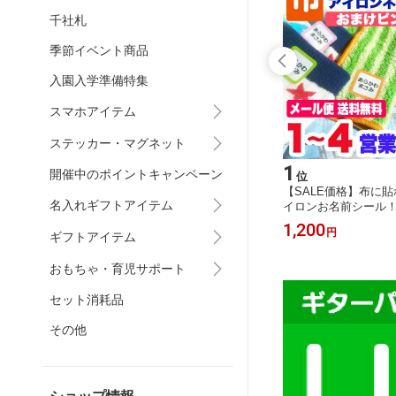
千社札
季節イベント商品
入園入学準備特集
スマホアイテム
ステッカー・マグネット
15
1
開催中のポイントキャンペーン
位
位
）4点2
木製 名入れ 千社札 キーホルダー 1個
【SALE価格】布に
名入れギフトアイテム
 おなま
木札 お名前キーホルダー プレゼント
イロンお名前シール
耐水 お
ギフト 祝い 記念 クリスマス 名前入
送料無料 名前シール 
950
1,200
円
～
円
校 上履
ギフトアイテム
り おしゃれ ネームプレート ネームタ
なまえシール ネームシ
オーダー
グ 木札 スマートホン スマホ 名入れ
入学 入園 卒園 洋服 
園準備 自
彫刻 おしゃれ かっこいい 記念品 ノ
おもちゃ・育児サポート
カッティ
ベルティ
セット消耗品
その他