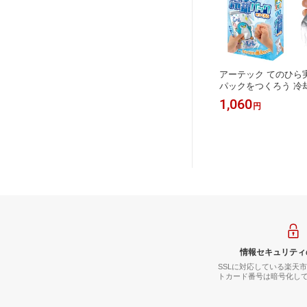
アーテック てのひら
パックをつくろう 冷
応 化学実験 サイエン
1,060
円
理科 科学 科学工作 
ット 自由工作 自由研
み 小学校 中学校 教
クショップ 景品 プレ
び 室内遊び
情報セキュリティ
SSLに対応している楽天
トカード番号は暗号化し