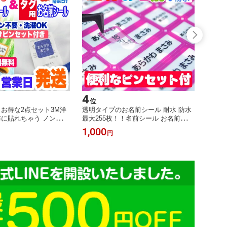
4
5
位
位
】お得な2点セット3M洋
透明タイプのお名前シール 耐水 防水
お名前
布に貼れちゃう ノンアイ
最大255枚！！名前シール お名前シー
なまえ
ール アイロン不要！送
ル おなまえシール ネームシール 防水
えしー
1,000
1,00
円
ール お名前シール おな
耐水 入学 入園 卒園 透明シール
ーム 
ームシール 防水 耐水
男の子
園 洋服 運動会
ー 小
園準備