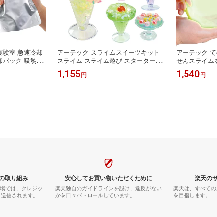
実験室 急速冷却
アーテック スライムスイーツキット
アーテック て
却パック 吸熱反
スライム スライム遊び スターターキ
せんスライム
ス 実験キット
ット パフェ カラフル パーツ オーロ
1,155
1,540
円
円
クラフト 工作キ
ラフレーク オーロラ キラキラ デコレ
究 夏休み 冬休
ーション 創造性 おもちゃ 玩具 クラ
材 イベント ワー
フト クラフトキット 子ども
ゼント おうち遊
の取り組み
安心してお買い物いただくために
楽天の
市場では、クレジッ
楽天独自のガイドラインを設け、違反がない
楽天は、すべての
て送信されます。
かを日々パトロールしています。
を目指します。