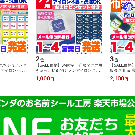
2
3
位
位
貼れちゃうノンア
【SALE価格】3M素材｜洋服タグ専用
【SALE価格
！アイロン不要！
ぎゅっと貼るだけ ノンアイロンお名
服タグ用 ＆ 
お名前シール お
前シール！お洋服タグ用 アイロン不
ロンお名前シ
1,000
2,100
円
円
ール 防水 耐水
要 耐水 防水 送料無料 名前シール お
料無料 名前シ
運動会
名前シール おなまえシール ネームシ
まえシール ネ
ール 防水 耐水 入学 入園 卒園 ラミネ
入学 入園 卒
ート