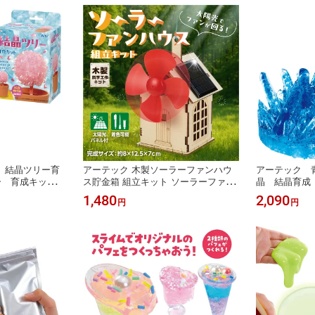
メイド DIY 教
ト 自由工作 自由研究 図工 夏休み 冬
子ども プレゼ
レゼント おうち
休み 小学校 中学校 大人 趣味 ハンド
ップ イベント
メイド DIY
ども会
C 結晶ツリー育
アーテック 木製ソーラーファンハウ
アーテック 
ー 育成キット
ス貯金箱 組立キット ソーラーファン
晶 結晶育成
実験セット 理
貯金箱 ソーラー 太陽光パネル 電池不
ト 実験セッ
1,480
2,090
円
円
 クラフト 工作
要 再生可能エネルギー エコ工作 科学
作 クラフト
自由研究 夏休
工作 科学 ワークショップ ウッドクラ
作 自由研究
 中学校 教材
フト クラフト 工作キット 自由工作
校 中学校 
ョップ 景品 プ
自由研究 図工 夏休み 冬休み 小学校
ショップ 景
び
中学校
遊び