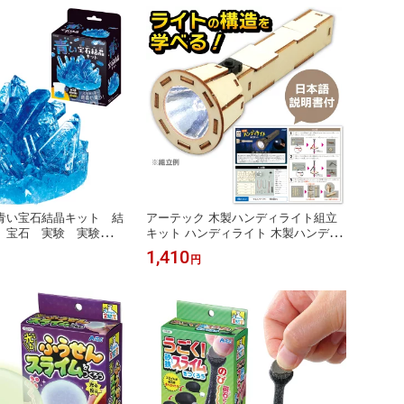
ント ギフト ワークショ
味 ハンドメイド 教材 イベント ワー
 夏休み 冬休み 学校 子
クショップ 景品 プレゼント おうち遊
び 室内遊び
青い宝石結晶キット 結
アーテック 木製ハンディライト組立
 宝石 実験 実験キッ
キット ハンディライト 木製ハンディ
ト 理科 科学 科学工
ライト 電気 電気の仕組み LEDライト
1,410
円
 工作キット 自由工
科学工作 科学 防災 ワークショップ
 夏休み 冬休み 小学
ウッドクラフト キット 工作 クラフト
教材 イベント ワーク
工作キット 自由工作 自由研究 図工
品 プレゼント おうち
夏休み 冬休み 小学校 中学校