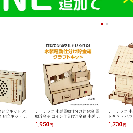
オ組立キット 木
アーテック 木製電動仕分け貯金箱 電
アーテック 
 組立キット 電
動貯金箱 コイン仕分け貯金箱 木製貯
トキット ハウ
 キット 工作
金箱 コイン分類機 硬貨仕分け 貯金箱
木工作 ウッド
1,950
1,730
円
円
自由工作 自由研
キット 金銭教育 小銭管理 STEAM教
ト 工具不要 
み 小学校 中学校
材 ウッドクラフト クラフト 工作キッ
かき 手作り 