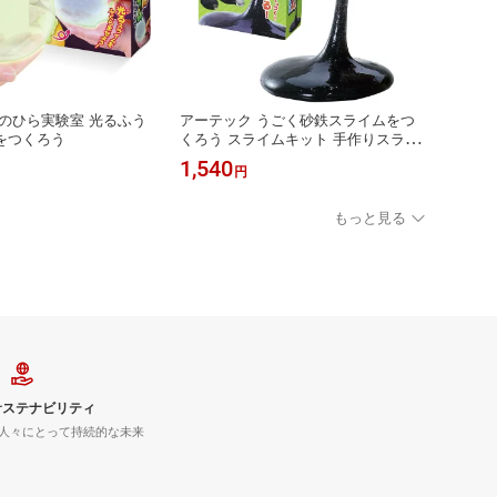
のひら実験室 光るふう
アーテック うごく砂鉄スライムをつ
をつくろう
くろう スライムキット 手作りスライ
ム スライム 工作 実験キット 科学実
1,540
円
験 理科実験 磁石実験 砂鉄 磁石 自由
研究 小学生 夏休み 工作 実験教材 学
習教材 子供向け実験 おもしろ実験 手
もっと見る
作りおもちゃ 知育玩具 知育教材 STE
M教育 理科教材
サステナビリティ
人々にとって持続的な未来