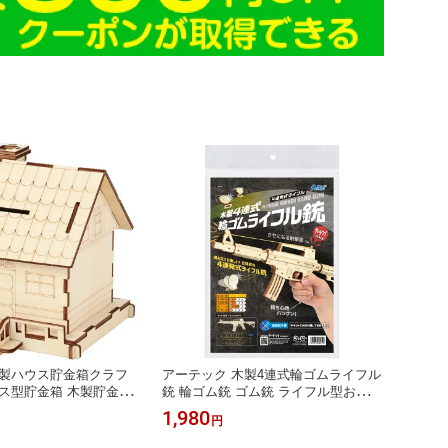
木製ハウス貯金箱クラフ
アーテック 木製4連式輪ゴムライフル
ス型貯金箱 木製貯金箱
銃 輪ゴム銃 ゴム銃 ライフル型おもち
クラフト 組み立てキッ
ゃ 木製おもちゃ 射撃玩具 ウッドクラ
1,980
円
簡単工作 着色可能 お絵
フト キット 自由工作 自由研究 図工
工作キット 親子イベント
夏休み 冬休み 小学校 中学校 大人 趣