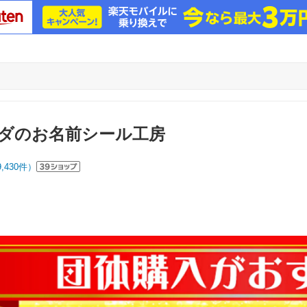
ダのお名前シール工房
9,430
件）