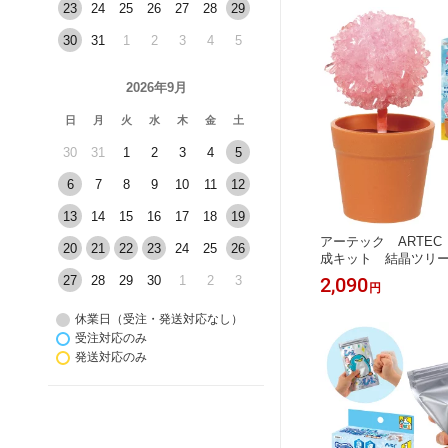
23
24
25
26
27
28
29
大人 趣味 手芸 ハンド
材 イベント 景品 プ
30
31
1
2
3
4
5
遊び
2026年9月
日
月
火
水
木
金
土
30
31
1
2
3
4
5
6
7
8
9
10
11
12
13
14
15
16
17
18
19
アーテック ARTE
20
21
22
23
24
25
26
成キット 結晶ツリ
実験 実験キット 
27
28
29
30
1
2
3
2,090
円
科 科学 科学工作
キット 自由工作 
休業日（受注・発送対応なし）
み 冬休み 小学校
受注対応のみ
イベント ワークシ
発送対応のみ
レゼント おうち遊