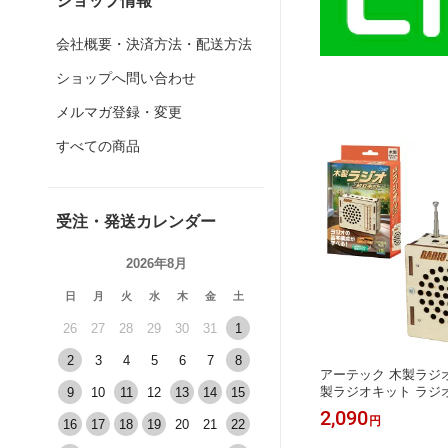
ショップ情報
会社概要・決済方法・配送方法
ショップへ問い合わせ
メルマガ登録・変更
すべての商品
受注・発送カレンダー
2026年8月
日
月
火
水
木
金
土
26
27
28
29
30
31
1
2
3
4
5
6
7
8
アーテック 木製ラジ
製ラジオキット ラジオ
9
10
11
12
13
14
15
気工作 ウッドクラフト
2,090
円
16
17
18
19
20
21
22
クラフト 工作キット 
究 図工 夏休み 冬休