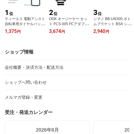
1
2
3
位
位
位
ティーエス 電動アシスト
OGK オージーケー セッ
シマノ BB-UN300 ボト
自転車用ダイヤルバッテ
ト FCS-005 FCアダプタ
ムブラケット BSA シェ
リーロック ゆうパケット
ー / B-6 FCベース台 後ろ
ル幅 68mm スクエア 送
1,375
3,674
2,940
円
円
円
／ネコポス送料無料
用ベース台 ブラック 自
料無料 一部地域は除く
転車 送料無料 一部地域
は除く
ショップ情報
会社概要・決済方法・配送方法
ショップへ問い合わせ
メルマガ登録・変更
受注・発送カレンダー
2026年8月
20