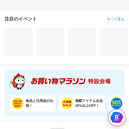
注目のイベント
すべて見る
食品と日用品がお
掲載アイテム全品
日
得！
20%以上OFF！
ポ