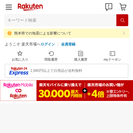
熊本県での地震による影響について
ようこそ 楽天市場へ
ログイン
会員登録
お気に入り
閲覧履歴
購入履歴
myクーポン
1,980円以上で日用品が送料無料