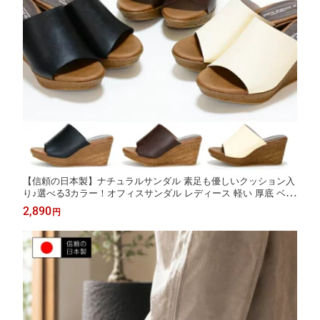
【信頼の日本製】ナチュラルサンダル 素足も優しいクッション入
り♪選べる3カラー！オフィスサンダル レディース 軽い 厚底 ベラ
ンダー履き 美脚7.5cmヒール ジュート巻き調ソール ブラック ホ
2,890
円
ワイト ブラウン 92970