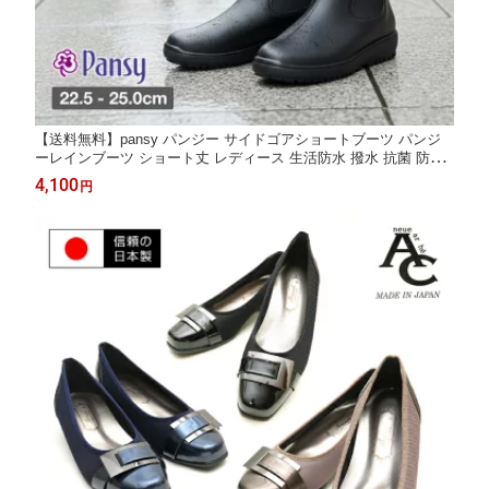
【送料無料】pansy パンジー サイドゴアショートブーツ パンジ
ーレインブーツ ショート丈 レディース 生活防水 撥水 抗菌 防臭
防滑 滑りにくい フラットソール アウトドア 海 ビーチ プール レ
4,100
円
ジャー キャンプ BBQ 洗車 ブラック ブラウン グリップ 3E Ark-S
hoes 4810