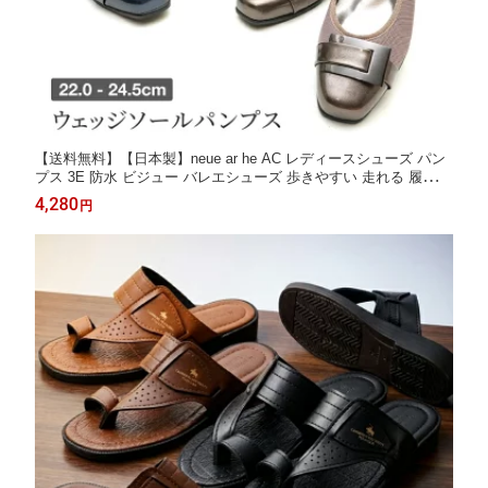
【送料無料】【日本製】neue ar he AC レディースシューズ パン
プス 3E 防水 ビジュー バレエシューズ 歩きやすい 走れる 履きや
すい 脱げない フラット 痛くない シューズ 靴 レディース 楽ちん
4,280
円
通勤 オフィス 幅広 通勤 結婚式 冠婚葬祭 外反母趾 mh-1435 [low
heel]