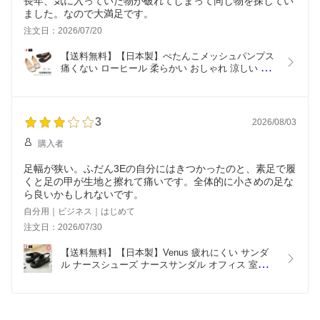
長年、気に入っていた物が破れてしまって同じ物を探してい
ました。なので大満足です。
注文日：2026/07/20
【送料無料】【日本製】ぺたんこメッシュパンプス 
痛くない ローヒール 柔らかい おしゃれ 涼しい 夏 
ラメ フラット バレエ ラウンドトゥ 靴 レディース 
母の日 SS LL 3L 4L 小さいサイズ 大きいサイズ 
nm-1496 [mother] [lowheel]
3
2026/08/03
購入者
足幅が狭い。ふだん3Eの自分にはきつかったのと、素足で履
くと足の甲が生地と擦れて痛いです。全体的に小さめの足な
ら良いかもしれないです。
自分用｜ビジネス｜はじめて
注文日：2026/07/30
【送料無料】【日本製】Venus 疲れにくい サンダ
ル ナースシューズ ナースサンダル オフィス 室内履
き 院内履き 日本製 防汚 抗菌 防臭 3E 4E ヒール
3.5cm クロス ウェッジソール ストラップ レディー
ス ブラック ミュール nm-1200