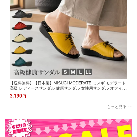
【送料無料】【日本製】MISUGI MODERATE ミスギ モデラート
高級 レディースサンダル 健康サンダル 女性用サンダル オフィス
履き 庭履き コンフォート 美杉 前あき ブラック エンジ ヘップ 足
3,190
円
ツボ 女性 婦人 シンプル おしゃれ 大人 かわいい イボイボ 前空き
nm-1115
もっと見る