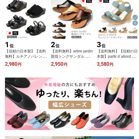
1
2
3
位
位
位
【信頼の日本製】【送料
【送料無料】arbre jardin
【送料無料】【信頼の日
無料】ルチアノバレンチ
親指トングサンダル 日本
本製】partir d`abord パ
ノ 波型ソール オフィス
製 レディース 歩きやす
ルティエダボール ウェッ
2,980
2,950
3,580
円
円
円
サンダル 美脚効果と柔ら
い ミュール ウェッジソ
ジソールサンダル カジュ
かく快適な履き心地!コン
ール 痛くない サンダル
アルサンダル コンフォー
フォート ミュール 事務
つっかけ 履きやすい 歩
ト レディース 婦人用 靴
用 ベランダー履き 厚底
きやすい 軽い ベランダ
美脚 厚底 前あき クッシ
ウェッジソール レディー
ー履き 美脚 シンプル 春
ョン ストラップ おしゃ
ス スーツ 前あき ワーク
夏 黒 ブラック ブラウン
れ 夏 スポーツサンダル
国産 6451 6455 6458 64
ベージュ Ark-Shoes アー
Ark-Shoes アークシュー
62
クシューズ nm-6141
ズ nm-92932