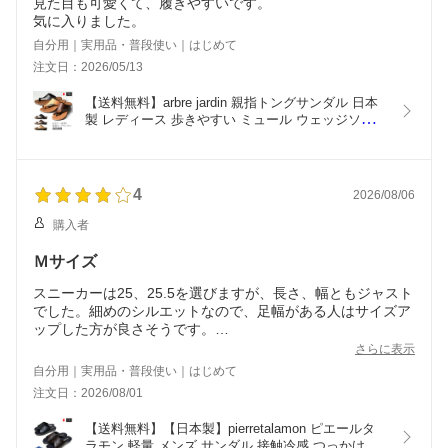
見た目も可愛くて、履きやすいです。
気に入りました。
自分用｜実用品・普段使い｜はじめて
注文日：2026/05/13
【送料無料】arbre jardin 親指トングサンダル 日本
製 レディース 歩きやすい ミュール ウェッジソール 
痛くない サンダル つっかけ 履きやすい 歩きやすい 
軽い ベランダー履き 美脚 シンプル 春夏 黒 ブラッ
ク ブラウン ベージュ  Ark-Shoes アークシューズ 
nm-6141
4
2026/08/06
購入者
Ｍサイズ
スニーカーは25、25.5を選びますが、長さ、幅ともジャスト
でした。細めのシルエットなので、足幅がある人はサイズア
ップした方が良さそうです。
クッション性のあるインソールは最初、はり付くような感じ
さらに表示
がしますが、慣れると履き心地は良好です。
自分用｜実用品・普段使い｜はじめて
注文日：2026/08/01
【送料無料】【日本製】pierretalamon ピエールタ
ラモン 軽量 メンズ サンダル 接触冷感 つっかけ モ