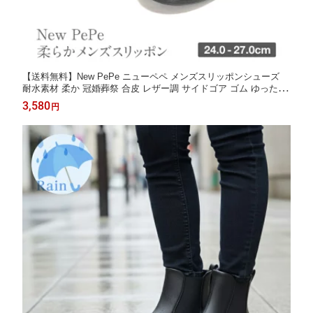
【送料無料】New PePe ニューペペ メンズスリッポンシューズ
耐水素材 柔か 冠婚葬祭 合皮 レザー調 サイドゴア ゴム ゆったり
幅広 軽量 軽い 24〜27cm EEE 3E ブラック ウォーキングシュー
3,580
円
ズ 父の日 プレゼント 外反母趾 紐なし アークシューズ ms-60103