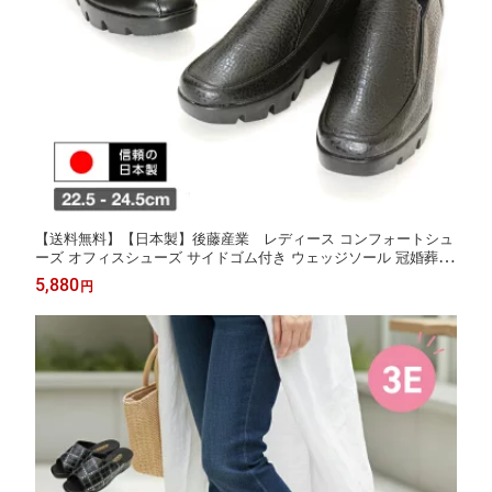
【送料無料】【日本製】後藤産業 レディース コンフォートシュ
ーズ オフィスシューズ サイドゴム付き ウェッジソール 冠婚葬祭
脚長 美脚効果 痛くない 柔らかい 靴 黒 軽量 幅広 3E EEE リスの
5,880
円
マーク GOTOU SANGYO Ark-Shoes アークシューズ ms-330-405
3