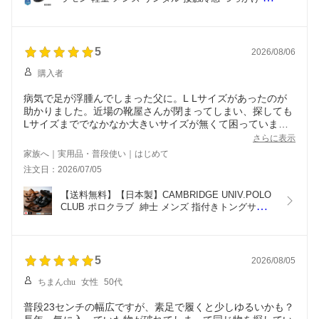
ード履 ヘップサンダル オフィスサンダル オフィス
シューズ  ビジネスサンダル ビジネススリッパ スー
ツ おしゃれ 父の日 敬老の日 プレゼント ギフト 疲
れにくい 24010
5
2026/08/06
購入者
病気で足が浮腫んでしまった父に。L Lサイズがあったのが
助かりました。近場の靴屋さんが閉まってしまい、探しても
Lサイズまででなかなか大きいサイズが無くて困っていまし
た。しっかり履けるようです。ありがとうございました。
さらに表示
家族へ｜実用品・普段使い｜はじめて
注文日：2026/07/05
【送料無料】【日本製】CAMBRIDGE UNIV.POLO 
CLUB ポロクラブ  紳士 メンズ 指付きトングサンダ
ル 鼻緒 草履 EEE 3E 幅広 つっかけ 玄関履き 滑り
にくい オフィス 玄関 事務所 お父さん プチプラ 普
段履き 軽量 父の日 敬老の日 ギフト プレゼント ニ
ッセイ Nissei nm-1824
5
2026/08/05
ちまんchu
女性
50代
普段23センチの幅広ですが、素足で履くと少しゆるいかも？