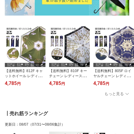
【送料無料】812F キャ
【送料無料】810F キー
【送料無料】805F ロイ
ットホイール レディース
チェーン レディース晴雨
ヤルチェーン レディース
晴雨兼用 軽量・簡単開閉
兼用 軽量・簡単開閉 3段
晴雨兼用 軽量・簡単開閉
4,785
4,785
4,785
円
円
円
3段ミニ折りたたみ傘 50
ミニ折りたたみ傘 50cm×
3段ミニ折りたたみ傘 50
cm×6駒 UVカット率10
6駒 UVカット率100% 遮
cm×6駒 UVカット率10
もっと見る
0% 遮光率100%《UVブ
光率100%《UVブラック
0% 遮光率100%《UVブ
ラックコーティング/グラ
コーティング/グラスファ
ラックコーティング/グラ
スファイバー骨》 傘内の
イバー骨》 傘内の温度上
スファイバー骨》 傘内の
温度上昇を約2/3に軽減
昇を約2/3に軽減 かわい
温度上昇を約2/3に軽減
┃売れ筋ランキング
かわいい おしゃれ 涼し
い おしゃれ 涼しい プレ
かわいい おしゃれ 涼し
い プレゼント 無料ラッ
ゼント 無料ラッピング
い プレゼント 無料ラッ
更新日
：
08/07
（07/31〜08/06集計）
ピング 母の日
母の日
ピング 母の日