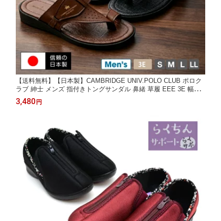
【送料無料】【日本製】CAMBRIDGE UNIV.POLO CLUB ポロク
ラブ 紳士 メンズ 指付きトングサンダル 鼻緒 草履 EEE 3E 幅広
つっかけ 玄関履き 滑りにくい オフィス 玄関 事務所 お父さん プ
3,480
円
チプラ 普段履き 軽量 父の日 敬老の日 ギフト プレゼント ニッセ
イ Nissei nm-1824