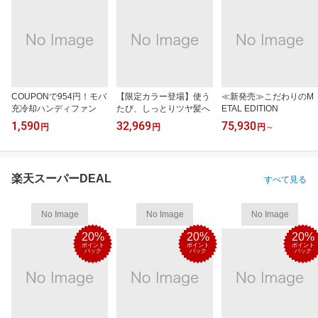
COUPONで954円！モバ
【限定カラー登場】使う
≪新発売≫こだわりのM
充冷却ハンディファン
たび、しっとりツヤ髪へ
ETAL EDITION
1,590
32,969
75,930
円
円
円
～
楽天スーパーDEAL
すべて見る
No Image
No Image
No Image
20%
20%
20%
ポイント
ポイント
ポイント
バック
バック
バック