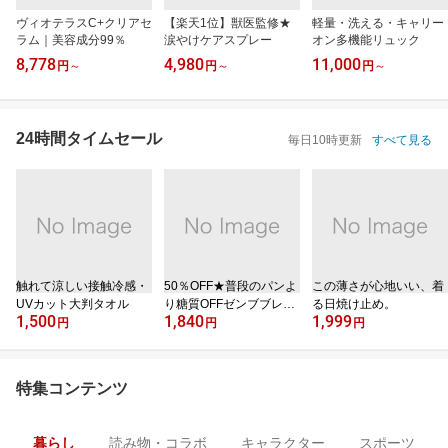
ヴィオテラスC+クリアセ
【楽天1位】獣医監修★
軽量・洗える・キャリー
ラム｜美容成分99％
涙やけケアスプレー
オン多機能リュック
8,778
4,980
11,000
円
～
円
～
円
～
24時間タイムセール
毎日10時更新
すべて見る
触れて涼しい接触冷感・
50％OFF★普段のパンよ
この薄さが心地いい、着
UVカット大判タオル
り糖質OFFゼンブブレッ
る日焼け止め。
1,500
1,840
1,999
ド
円
円
円
特集コンテンツ
暮らし
読み物・コラボ
キャラクター
スポーツ