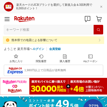
楽天カードのJCBブランドを選択して新規入会＆3回利用で
8,000ポイント！
熊本県での地震による影響について
ようこそ 楽天市場へ
ログイン
会員登録
お気に入り
閲覧履歴
購入履歴
myクーポン
1,980円以上で日用品が送料無料