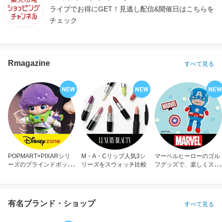
ライブでお得にGET！見逃し配信&開催日はこちらを
チェック
Rmagazine
すべて見る
POPMART×PIXARシリ
M・A・Cリップ人気3シ
マーベルヒーローのゴル
ーズのブラインドボック
リーズをスウォッチ比較
フグッズで、楽しくスコ
ス
アアップ！
有名ブランド・ショップ
すべて見る