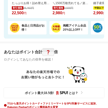
たっぷりお得！詰め替え用ペレッティー10L 超大容量BOX ペット消臭スプレーおまけ付き
＼1500万枚売れてる／楽天1位リピ多数★ふかふかホテルタオル4枚セットが20周年SALE！
25,462円
3,500円
5,
割引価格
割引価格
半額以下
22,500
2,980
2,990
円
円
円
食品と日用品がお
掲載アイテム全品
日
得！
20%以上OFF！
ポ
?
あなたはポイント
合計
倍
ログインしてあなたの倍率を確認！
ポイント最大
18.5
倍
!
とは？
7/1から楽天ポイントカード＋ファミリーマートをSPU対象サービスに追加、
Rakuten Pashaのポイント獲得条件を変更