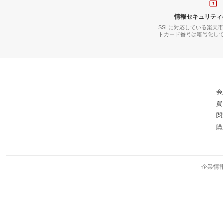
情報セキュリティ
SSLに対応している楽天
トカード番号は暗号化し
会
買
閲
購
企業情