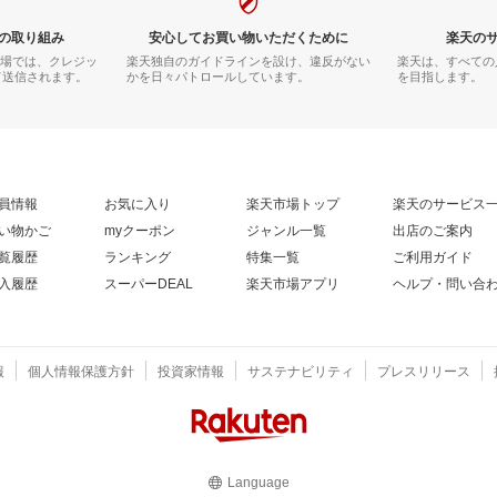
の取り組み
安心してお買い物いただくために
楽天の
市場では、クレジッ
楽天独自のガイドラインを設け、違反がない
楽天は、すべての
て送信されます。
かを日々パトロールしています。
を目指します。
員情報
お気に入り
楽天市場トップ
楽天のサービス
い物かご
myクーポン
ジャンル一覧
出店のご案内
覧履歴
ランキング
特集一覧
ご利用ガイド
入履歴
スーパーDEAL
楽天市場アプリ
ヘルプ・問い合
報
個人情報保護方針
投資家情報
サステナビリティ
プレスリリース
Language