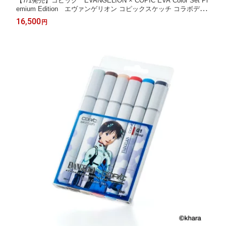
【7/1発売】コピック EVANGELION × COPIC EVA Color Set Pr
emium Edition エヴァンゲリオン コピックスケッチ コラボデザ
イン カラーイラストカード ぬり絵シート 付き 12502133
16,500
円