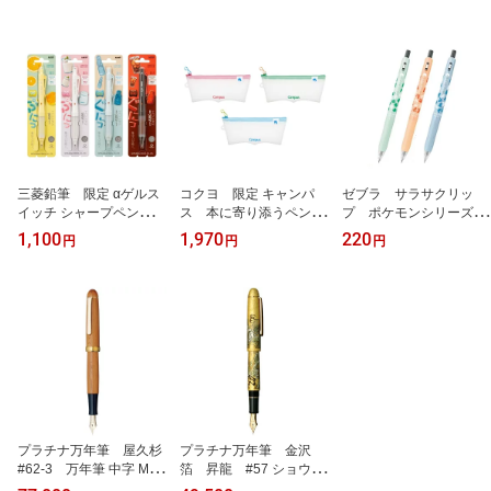
三菱鉛筆 限定 αゲルス
コクヨ 限定 キャンパ
ゼブラ サラサクリッ
イッチ シャープペンシ
ス 本に寄り添うペンケ
プ ポケモンシリーズ
ル 0.5mm レモンイエ
ース Zoff F-VBF350-L
ジェルボールペン 0.5mm
1,100
1,970
220
円
円
円
ロー ヨーグルト ラムネ
1
SARASA CLIP フシ
ブルー コーラブラウン
ギダネ ヒトカゲ ゼニガ
全4種 1個
メ 黒インク JJ29-PO
プラチナ万年筆 屋久杉
プラチナ万年筆 金沢
#62-3 万年筆 中字 M
箔 昇龍 #57 ショウリ
PYB-50000
ュウ PNB-35000H #5