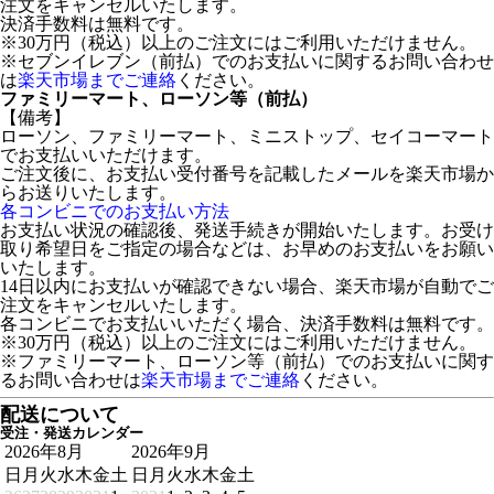
注文をキャンセルいたします。
決済手数料は無料です。
※30万円（税込）以上のご注文にはご利用いただけません。
※セブンイレブン（前払）でのお支払いに関するお問い合わせ
は
楽天市場までご連絡
ください。
ファミリーマート、ローソン等（前払）
【備考】
ローソン、ファミリーマート、ミニストップ、セイコーマート
でお支払いいただけます。
ご注文後に、お支払い受付番号を記載したメールを楽天市場か
らお送りいたします。
各コンビニでのお支払い方法
お支払い状況の確認後、発送手続きが開始いたします。お受け
取り希望日をご指定の場合などは、お早めのお支払いをお願い
いたします。
14日以内にお支払いが確認できない場合、楽天市場が自動でご
注文をキャンセルいたします。
各コンビニでお支払いいただく場合、決済手数料は無料です。
※30万円（税込）以上のご注文にはご利用いただけません。
※ファミリーマート、ローソン等（前払）でのお支払いに関す
るお問い合わせは
楽天市場までご連絡
ください。
配送について
受注・発送カレンダー
2026年8月
2026年9月
日
月
火
水
木
金
土
日
月
火
水
木
金
土