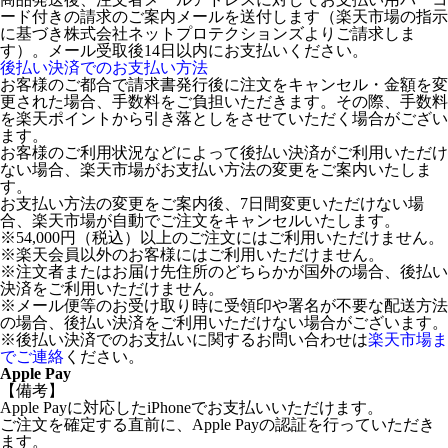
ード付きの請求のご案内メールを送付します（楽天市場の指示
に基づき株式会社ネットプロテクションズよりご請求しま
す）。メール受取後14日以内にお支払いください。
後払い決済でのお支払い方法
お客様のご都合で請求書発行後に注文をキャンセル・金額を変
更された場合、手数料をご負担いただきます。その際、手数料
を楽天ポイントから引き落としをさせていただく場合がござい
ます。
お客様のご利用状況などによって後払い決済がご利用いただけ
ない場合、楽天市場がお支払い方法の変更をご案内いたしま
す。
お支払い方法の変更をご案内後、7日間変更いただけない場
合、楽天市場が自動でご注文をキャンセルいたします。
※54,000円（税込）以上のご注文にはご利用いただけません。
※楽天会員以外のお客様にはご利用いただけません。
※注文者またはお届け先住所のどちらかが国外の場合、後払い
決済をご利用いただけません。
※メール便等のお受け取り時に受領印や署名が不要な配送方法
の場合、後払い決済をご利用いただけない場合がございます。
※後払い決済でのお支払いに関するお問い合わせは
楽天市場ま
でご連絡
ください。
Apple Pay
【備考】
Apple Payに対応したiPhoneでお支払いいただけます。
ご注文を確定する直前に、Apple Payの認証を行っていただき
ます。