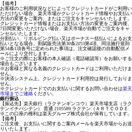
【備考】
お客様のご利用状況などによってクレジットカードがご利用い
ただけない場合、楽天市場がクレジットカード情報やお支払い
方法の変更をご案内、またはご注文をキャンセルいたします。
クレジットカード情報またはお支払い方法の変更をご案内後、
7日間変更いただけない場合、楽天市場が自動でご注文をキャ
ンセルいたします。
分割払い、リボルビング払い又はボーナス一括払いによるお支
払いとなる場合、割賦販売法第30条2の3第4項、同法施行規則
第54条1項各号に定められた事項は、注文確認後の自動配信メ
ールにより交付します。
※ご注文の際にお客様の本人確認（電話確認等）をお願いする
場合もございます。
※お客様と異なる名義のクレジットカードはご利用いただけま
せん。
※決済システム上、クレジットカード利用控は発行しておりま
せん。
※クレジットカードでのお支払いに関するお問い合わせは
楽天
市場までご連絡
ください。
銀行振込
【振込先】楽天銀行（ラクテンギンコウ）楽天市場支店（ラク
テンイチバシテン） 普通 2105589 ラクテン（ＡＲＴＣＯＤＥ
※この口座の権利は楽天グループ株式会社が保有しています。
【備考】
ご注文後、お支払いに関するご案内メールを楽天市場からお送
りいたします。