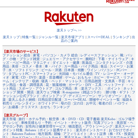
楽天トップへ >>
楽天トップ
|
特集一覧
|
ジャンル一覧
|
楽天市場アプリ
|
スーパーDEAL
|
ランキング
|
出
店のご案内
【楽天市場のサービス】
ファッション 総合
|
家電・パソコン・カメラ 総合
|
レディースファッション
|
靴
|
バッ
グ・小物・ブランド雑貨
|
ジュエリー・アクセサリー
|
腕時計
|
下着・ナイトウェア
|
キ
ッズ・ベビー用品・マタニティ
|
ダイエット・健康
|
医薬品・コンタクトレンズ・介護
用品
|
美容・コスメ・香水
|
車・バイク
|
カー用品・バイク用品
|
食品
|
スイーツ・お菓
子
|
水・ソフトドリンク
|
ビール・洋酒
|
日本酒・焼酎
|
ワイン
|
パソコン・PCパー
ツ
|
タブレットPC・スマートフォン
|
光回線・モバイル通信
|
TV・レコーダー・オーデ
ィオ
|
家電
|
CD・DVD
|
楽器・音楽機材
|
ゲーム
|
おもちゃ
|
ホビー
|
サービス・リフォ
ーム
|
インテリア・収納
|
寝具・ベッド・マットレス
|
日用品雑貨・文房具・手芸
|
キッ
チン用品・食器・調理器具
|
花・観葉植物
|
ガーデン・DIY・工具
|
ペットフード ・ ペ
ット用品
|
スポーツ・アウトドア
|
ゴルフ用品
|
本
（
楽天ブックス
） |
ポイント
|
ネット
ショップ 開業・開店
|
楽天ウェブ検索
|
R-magazine（雑誌コラボ）
|
贈り物・ギフト
|
フ
ァッション公式ブランド
|
ポイントアップ
|
ディズニーゾーン
|
サンリオゾーン
|
まち
楽
|
楽天ふるさと納税
|
日用品翌日配達
|
スーパーDEAL
|
開催中イベント一覧
|
福袋＆
初売り
|
バレンタイン
|
ホワイトデー
|
母の日
|
父の日
|
お中元
|
敬老の日
|
ハロウィ
ン
|
お歳暮
|
クリスマス
|
おせち
|
ランキング
【楽天グループ】
楽天市場
|
旅行・ホテル予約・航空券
|
本・DVD・CD
|
電子書籍 楽天Kobo
|
ゴルフ場予
約
|
レシピ
|
車検見積もり・予約
|
イベント・チケット販売
|
写真プリント
|
美容室・ヘ
アサロン予約
|
女性向け健康管理サービス
|
物流委託・アウトソーシング
|
楽天スーパー
ポイント特集
|
Rebates（ポイント提携サイト）
|
楽天ポイントカード
|
おでかけでポイ
ント
|
Rakuten Fashion
|
地方競馬
|
競輪
|
アフィリエイト
|
ネット証券（株・FX・投資信
託）
|
カードローン
|
クレジットカード
|
電子マネー
|
決済システム
|
スマホでカード決