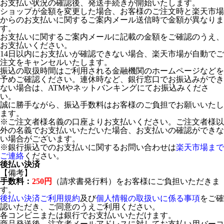
お支払い状況の確認後、発送手続きが開始いたします。
ショップが金額を変更した場合、お客様のご注文時と楽天市場
からのお支払いに関するご案内メール送信時で金額が異なりま
す。
お支払いに関するご案内メールに記載の金額をご確認のうえ、
お支払いください。
14日以内にお支払いが確認できない場合、楽天市場が自動でご
注文をキャンセルいたします。
振込の取扱時間はご利用される金融機関のホームページなどを
予めご確認ください。連休時など、銀行窓口でお振込みができ
ない場合は、ATMやネットバンキングにてお振込みくださ
い。
誠に勝手ながら、振込手数料はお客様のご負担でお願いいたし
ます。
※ご注文者様名義の口座よりお支払いください。ご注文者様以
外の名義でお支払いいただいた場合、お支払いの確認ができな
い場合がございます。
※銀行振込でのお支払いに関するお問い合わせは
楽天市場まで
ご連絡
ください。
後払い決済
【備考】
手数料：
250円
（請求書発行料）をお客様にご負担いただきま
す。
後払い決済ご利用規約
及び
個人情報の取扱いに係る事項
をご確
認いただき、ご同意のうえご利用ください。
各コンビニまたは銀行でお支払いいただけます。
商品発送後、注文者メールアドレスに対してお支払い用バーコ