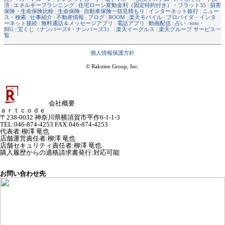
済
|
エネルギープランニング
|
住宅ローン変動金利（固定特約付き）・フラット35
|
損害
保険・生命保険比較
|
生命保険
|
自動車保険一括見積もり
|
インターネット銀行
|
ニュー
ス・検索
|
仕事紹介
|
不動産情報
|
ブログ
|
ROOM
|
楽天モバイル
|
プロバイダ・インタ
ーネット接続
|
無料通話＆メッセージアプリ
|
電話アプリ
|
動画配信
|
占い
|
toto・
BIG
|
宝くじ（ナンバーズ4・ナンバーズ3）
|
楽天イーグルス
|
楽天グループ サービス一
覧
個人情報保護方針
© Rakuten Group, Inc.
会社概要
ａｒｔｃｏｄｅ
〒238-0032 神奈川県横須賀市平作6-1-1-3
TEL:046-874-4253 FAX:046-874-4253
代表者
:
柳澤 竜也
店舗運営責任者
:
柳澤 竜也
店舗セキュリティ責任者
:
柳澤 竜也
購入履歴からの適格請求書発行:対応可能
お問い合わせ先