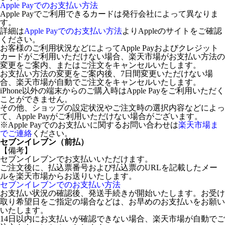
Apple Payでのお支払い方法
Apple Payでご利用できるカードは発行会社によって異なりま
す。
詳細は
Apple Payでのお支払い方法
よりAppleのサイトをご確認
ください。
お客様のご利用状況などによってApple Payおよびクレジット
カードがご利用いただけない場合、楽天市場がお支払い方法の
変更をご案内、またはご注文をキャンセルいたします。
お支払い方法の変更をご案内後、7日間変更いただけない場
合、楽天市場が自動でご注文をキャンセルいたします。
iPhone以外の端末からのご購入時はApple Payをご利用いただく
ことができません。
その他、ショップの設定状況やご注文時の選択内容などによっ
て、Apple Payがご利用いただけない場合がございます。
※Apple Payでのお支払いに関するお問い合わせは
楽天市場ま
でご連絡
ください。
セブンイレブン（前払）
【備考】
セブンイレブンでお支払いいただけます。
ご注文後に、払込票番号および払込票のURLを記載したメー
ルを楽天市場からお送りいたします。
セブンイレブンでのお支払い方法
お支払い状況の確認後、発送手続きが開始いたします。お受け
取り希望日をご指定の場合などは、お早めのお支払いをお願い
いたします。
14日以内にお支払いが確認できない場合、楽天市場が自動でご