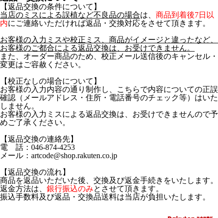
【返品交換の条件について】
当店のミスによる誤植など不良品の場合
は、
商品到着後7日以
内
にご連絡いただければ返品・交換対応をさせて頂きます。
お客様の入力ミスや校正ミス、商品がイメージと違ったなど、
お客様のご都合による返品交換は、お受けできません。
また、オーダー商品のため、校正メール送信後のキャンセル・
変更はご容赦ください。
【校正なしの場合について】
お客様の入力内容の通り制作し、こちらで内容についての正誤
確認（メールアドレス・住所・電話番号のチェック等）はいた
しません。
お客様の入力ミスによる返品交換は、お受けできませんので予
めご了承ください。
【返品交換の連絡先】
電 話：046-874-4253
メール：artcode@shop.rakuten.co.jp
【返品交換の流れ】
商品を返品いただいた後、交換及び返金手続きをいたします。
返金方法は、
銀行振込のみ
とさせて頂きます。
振込手数料及び返品・交換品送料は当店が負担いたします。