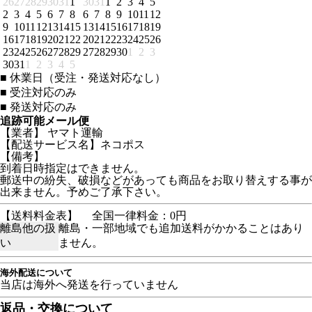
26
27
28
29
30
31
1
30
31
1
2
3
4
5
2
3
4
5
6
7
8
6
7
8
9
10
11
12
9
10
11
12
13
14
15
13
14
15
16
17
18
19
16
17
18
19
20
21
22
20
21
22
23
24
25
26
23
24
25
26
27
28
29
27
28
29
30
1
2
3
30
31
1
2
3
4
5
■
休業日（受注・発送対応なし）
■
受注対応のみ
■
発送対応のみ
追跡可能メール便
【業者】 ヤマト運輸
【配送サービス名】ネコポス
【備考】
到着日時指定はできません。
郵送中の紛失、破損などがあっても商品をお取り替えする事が
出来ません。予めご了承下さい。
【送料料金表】
全国一律料金：0円
離島他の扱
離島・一部地域でも追加送料がかかることはあり
い
ません。
海外配送について
当店は海外へ発送を行っていません
返品・交換について