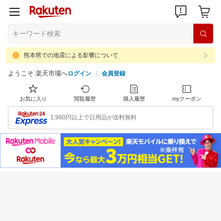
熊本県での地震による影響について
ようこそ 楽天市場へ
ログイン
会員登録
お気に入り
閲覧履歴
購入履歴
myクーポン
1,980円以上で日用品が送料無料