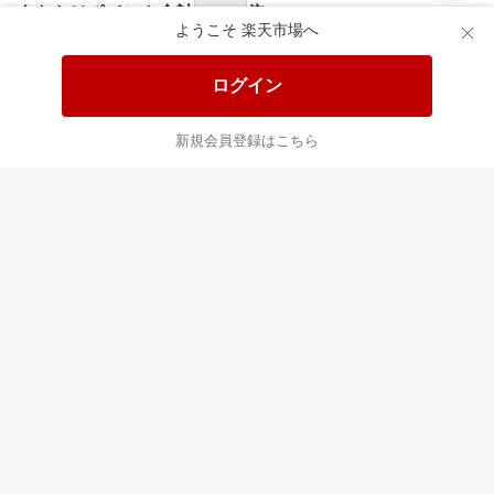
食品と日用品がお
掲載アイテム全品
日
得！
20%以上OFF！
ポ
ようこそ 楽天市場へ
ログイン
あなたはポイント
合計
倍
新規会員登録はこちら
最近チェックした商品
すべて見る