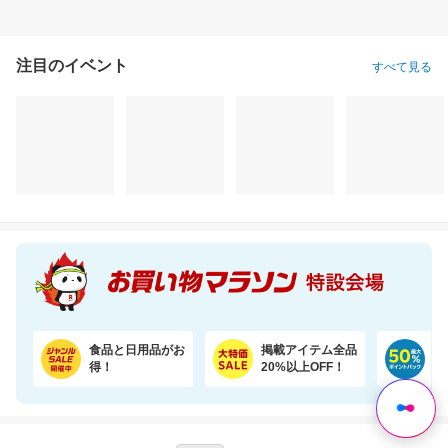
注目のイベント
すべて見る
かかりやすい病気傾向やダイエット体質など約360項目のGeneLife総合遺伝子検査キット
エクオールを体内で作れるのは日本人の約2人に1人と言われております。おすすめです
16,900円
5,298円
22
割引価格
割引価格
割引価格
9,900
5,265
19,380
円
円
円