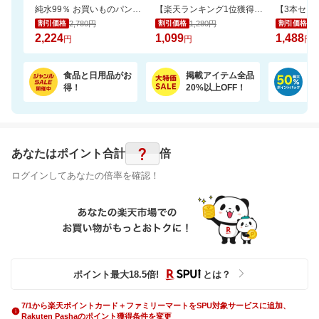
純水99％ お買いものパンダ！ おしりふき 80枚 24個
【楽天ランキング1位獲得！】靴下に貼れるお名前シール大容量66個 選べる3色セット
2,780円
1,280円
1,
割引価格
割引価格
割引価格
2,224
1,099
1,488
円
円
円
食品と日用品がお
掲載アイテム全品
日
得！
20%以上OFF！
ポ
?
あなたはポイント
合計
倍
ログインしてあなたの倍率を確認！
ポイント最大
18.5
倍
!
とは？
7/1から楽天ポイントカード＋ファミリーマートをSPU対象サービスに追加、
Rakuten Pashaのポイント獲得条件を変更