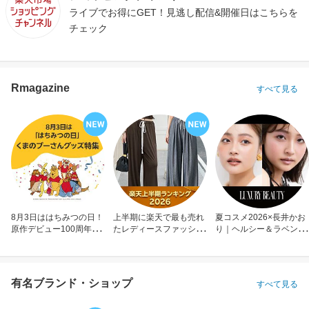
ライブでお得にGET！見逃し配信&開催日はこちらを
チェック
Rmagazine
すべて見る
8月3日ははちみつの日！
上半期に楽天で最も売れ
夏コスメ2026×長井かお
原作デビュー100周年も
たレディースファッショ
り｜ヘルシー＆ラベンダ
お祝い
ン
ーメイク
有名ブランド・ショップ
すべて見る