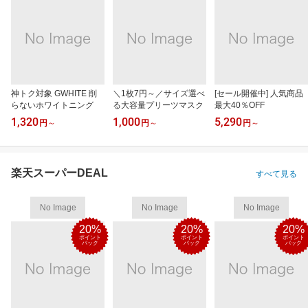
神トク対象 GWHITE 削
＼1枚7円～／サイズ選べ
[セール開催中] 人気商品
らないホワイトニング
る大容量プリーツマスク
最大40％OFF
1,320
1,000
5,290
円
～
円
～
円
～
楽天スーパーDEAL
すべて見る
No Image
No Image
No Image
20%
20%
20%
ポイント
ポイント
ポイント
バック
バック
バック