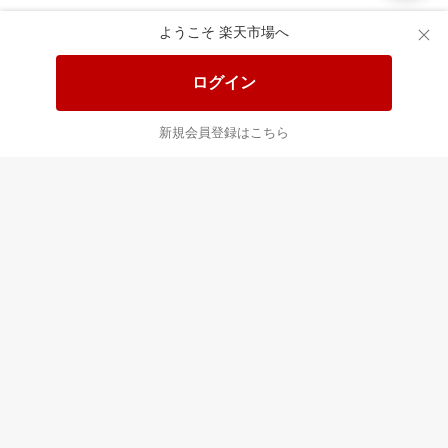
楽天市場配送ガイド（受取方法）
ようこそ 楽天市場へ
楽天にお店を開きませんか？
ログイン
楽天ショッピングサービスご利用規約
新規会員登録はこちら
ページ内容・広告に関するご意見はこちら
楽天クラッチ募金
Rakuten Ichiba English Guide
ご利用ガイド
ヘルプ
ログイン
プラットフォームの透明性及び公正性の向上に関する取り組み
について