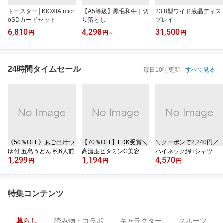
トースター│KIOXIA micr
【A5等級】黒毛和牛｜切
23.8型ワイド液晶ディス
oSDカードセット
り落とし
プレイ
6,810
4,298
31,500
円
円
～
円
24時間タイムセール
毎日10時更新
すべて見る
《50％OFF》あご出汁つ
【70％OFF】LDK受賞＼
＼クーポンで2,240円／
ゆ付 五島うどん 約6人前
高濃度ビタミンC美容液
ハイネック綿Tシャツ
1,299
1,194
4,570
／
円
円
円
特集コンテンツ
暮らし
読み物・コラボ
キャラクター
スポーツ