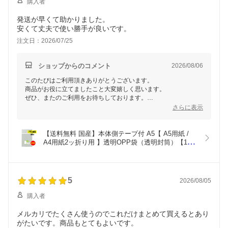
購入者
発送が早くて助かりました。
安くて丈夫で使い勝手が良いです。
注文日：2026/07/25
ショップからのコメント
2026/08/06
このたびはご利用頂きありがとうございます。
商品がお役に立てましたこと大変嬉しく思います。
ぜひ、またのご利用をお待ちしております。
ありがとうございました。
さらに表示
【送料無料 国産】本体側テープ付 A5【 A5用紙 / 
A4用紙2ッ折り用 】透明OPP袋（透明封筒）【100
枚】30ミクロン厚（標準）160x225+40mm
5
2026/08/05
購入者
メルカリでたくさん使うのでこれだけまとめて買えるとあり
がたいです。商品もとてもよいです。