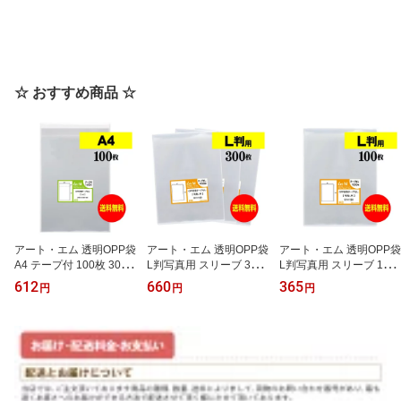
☆ おすすめ商品 ☆
アート・エム 透明OPP袋
アート・エム 透明OPP袋
アート・エム 透明OPP袋
A4 テープ付 100枚 30ミ
L判写真用 スリーブ 300
L判写真用 スリーブ 100
クロン厚(標準) 225x310
枚 30ミクロン厚(標準) 9
枚 30ミクロン厚(標準) 9
612
660
365
円
円
円
+40mm 国産 送料無料 A
1x130mm 国産 送料無料
1x130mm 国産 送料無料
4用紙 DM用 梱包材 フリ
ブロマイド 生写真 保護
ブロマイド 生写真 保護
マ梱包
スリーブ
スリーブ