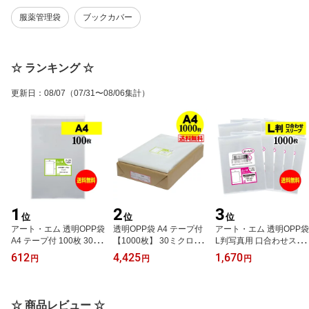
服薬管理袋
ブックカバー
☆ ランキング ☆
更新日
：
08/07
（07/31〜08/06集計）
1
2
3
位
位
位
アート・エム 透明OPP袋
透明OPP袋 A4 テープ付
アート・エム 透明OPP袋
A4 テープ付 100枚 30ミ
【1000枚】 30ミクロン
L判写真用 口合わせスリ
クロン厚(標準) 225x310
厚（標準） 225x310+40
ーブ 1000枚 30ミクロン
612
4,425
1,670
円
円
円
+40mm 国産 送料無料 A
mm 国産 お徳用 フリマ
厚(標準) 91x130mm 国産
4用紙 DM用 梱包材 フリ
梱包 A4用紙封入用 DM用
送料無料 ブロマイド 生
マ梱包
宅配便発送
写真 保護スリーブ
☆ 商品レビュー ☆