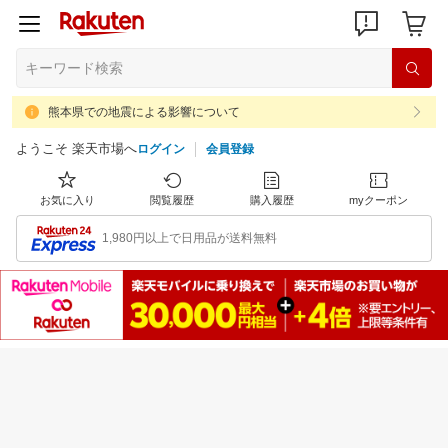
熊本県での地震による影響について
ようこそ 楽天市場へ
ログイン
会員登録
お気に入り
閲覧履歴
購入履歴
myクーポン
1,980円以上で日用品が送料無料