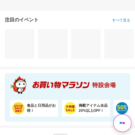
注目のイベント
すべて見る
食品と日用品がお
掲載アイテム全品
日
得！
20%以上OFF！
ポ