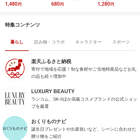
1,480
680
1,280
ース
円
円
円
特集コンテンツ
暮らし
読み物・コラボ
キャラクター
スポーツ
楽天ふるさと納税
寄付で地域を応援！旬な食材やご当地特産品などお礼
の品も続々増加中
LUXURY BEAUTY
ランコム、SK-IIほか高級コスメブランドの公式ショッ
プを厳選
おくりものナビ
誕生日プレゼントや出産祝いなど、シーンに合わせた
贈り物をご紹介