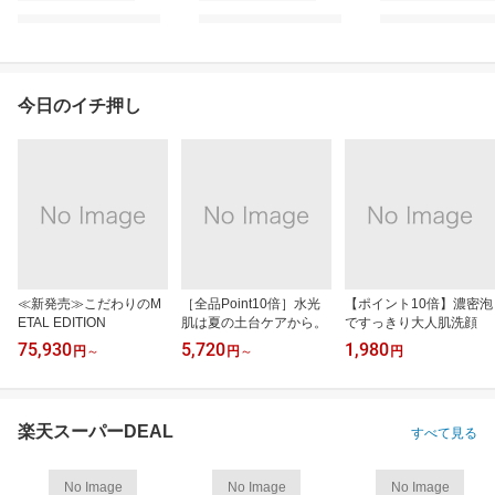
今日のイチ押し
≪新発売≫こだわりのM
［全品Point10倍］水光
【ポイント10倍】濃密泡
ETAL EDITION
肌は夏の土台ケアから。
ですっきり大人肌洗顔
75,930
5,720
1,980
円
～
円
～
円
楽天スーパーDEAL
すべて見る
No Image
No Image
No Image