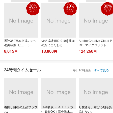
20%
20%
30%
ポイント
ポイント
ポイント
バック
バック
バック
累計350万本突破のまつ
体組成計 [RD-910]│筋肉
Adobe Creative Cloud P
毛美容液+ビューラー
の質にこだわる
RO│マイクロソフト
8,015
13,800
124,260
円
円
円
24時間タイムセール
毎日10時更新
すべて見る
着回し自在の上品ブラウ
《半額以下SALE！》水
可愛さも、着け心地も妥
ス♪
中撮影OK！完全防水ケ
協しない。