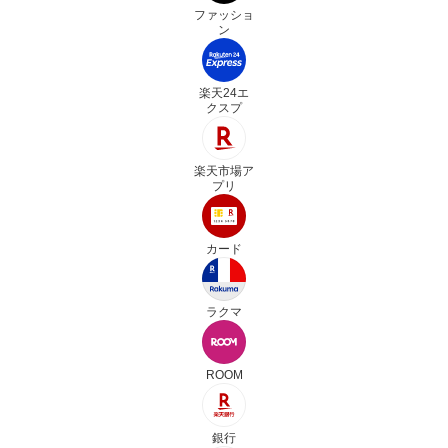
ファッショ
ン
楽天24エ
クスプ
楽天市場ア
プリ
カード
ラクマ
ROOM
銀行