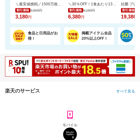
＼最安値挑戦／1500万枚売れてる★ふかふかホテルバスタオル2枚セットが20周年SALE！
＼30％OFF！1食あたり133円／エコ梱包！パックご飯 180g×48食
3,600円
9,180円
22
割引価格
割引価格
割引価格
3,180
6,380
19,380
円
円
円
食品と日用品がお
掲載アイテム全品
日
得！
20%以上OFF！
ポ
楽天のサービス
すべて見る
モバイル