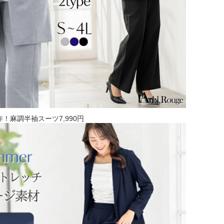
作！麻調半袖スーツ7,990円