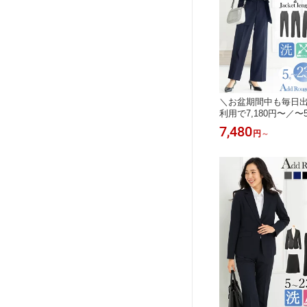
＼お盆期間中も毎日
利用で7,180円〜／〜
レディース 夏 サマー
7,480
円
～
イズ ビジネススーツ 
える ストレッチ パン
春 夏 30代 40代 50
ィス 試着チケット対