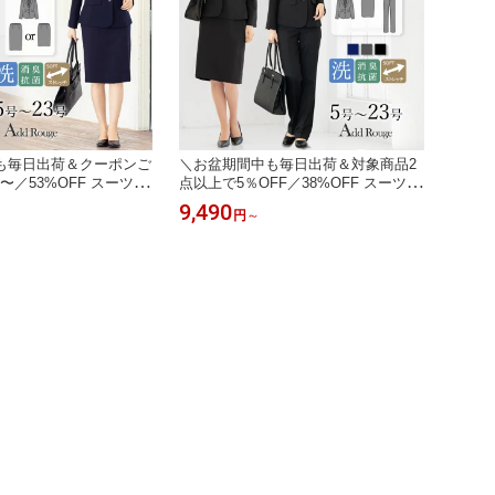
も毎日出荷＆クーポンご
＼お盆期間中も毎日出荷＆対象商品2
円〜／53%OFF スーツ レ
点以上で5％OFF／38%OFF スーツ
ルートスーツ ビジネス
レディース 3点セット セットアップ
9,490
円
～
 2点セット レディース
パンツ スカート ビジネススーツ リク
サイズ フォーマルスー
ルートスーツ 洗える 面接 オフィス
ズン 面接 オフィス セ
春 夏 秋 30代 40代 50代 体型カバー
勤 ネイビー 試着チケッ
大きいサイズ 楽天 市場 試着チケット
対象