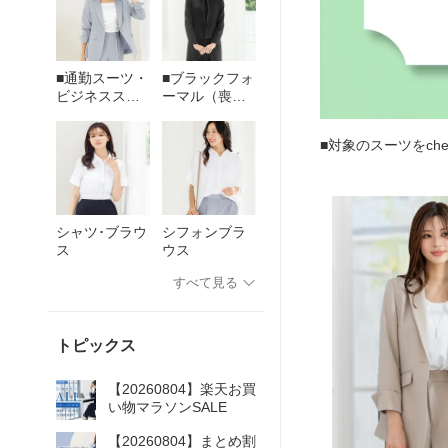
■通勤スーツ・
■ブラックフォ
ビジネススー
ーマル（喪
ツ
服・礼服）
■対象のスーツをche
シャツ･ブラウ
シフォンブラ
ス
ウス
すべて見る
トピックス
【20260804】楽天お買
い物マラソンSALE
【20260804】まとめ割