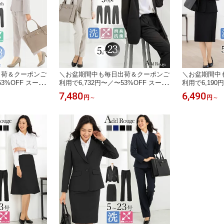
出荷＆クーポンご
＼お盆期間中も毎日出荷＆クーポンご
＼お盆期間中
53%OFF スーツ
利用で6,732円〜／〜53%OFF スーツ
利用で6,190
スーツ 大きいサ
レディース 夏 サマースーツ 大きいサ
ディース リク
7,480
6,490
円
～
円
～
セットアップ 洗
イズ ビジネススーツ セットアップ 洗
スーツ 洗える
ツスーツ ロング
える ストレッチ パンツスーツ ロング
スーツ 大きい
代 通勤 面接 オフ
ジャケット 春秋冬 30代 40代 50代 通
ツ オールシー
象
勤 面接 セレモニー オフィス 試着チ
ットアップ 通
ケット対象
ト対象