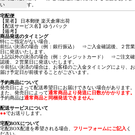
い
す。
宅配便
【業者】 日本郵便 楽天倉庫出荷
【配送サービス名】ゆうパック
【備考】
商品発送のタイミング
特にご指定がない場合、
前払い決済の場合（例：銀行振込） ⇒ご入金確認後、２営業
日に発送いたします。
上記以外の決済の場合（例：クレジットカード） ⇒ご注文確
認後、２営業日に発送いたします。
※前払い決済の場合は、お客様のご入金タイミングにより、お
届け予定日が前後することがございます。
予約商品について
発売日によって配送希望日にお届けできない場合があります。
また、発売日によって
通常商品より発送に日数がかかります。
予約商品は
通常商品と同梱発送できません。
配送サービスについて
●●
でお送りします。
宅配BOXについて
宅配BOX配達を希望される場合、
フリーフォームにご記入
く
ださい。