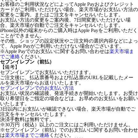
お客様のご利用状況などによってApple Payおよびクレジット
カードがご利用いただけない場合、楽天市場がお支払い方法の
変更をご案内、またはご注文をキャンセルいたします。
お支払い方法の変更をご案内後、7日間変更いただけない場
合、楽天市場が自動でご注文をキャンセルいたします。
iPhone以外の端末からのご購入時はApple Payをご利用いただく
ことができません。
その他、ショップの設定状況やご注文時の選択内容などによっ
て、Apple Payがご利用いただけない場合がございます。
※Apple Payでのお支払いに関するお問い合わせは
楽天市場ま
でご連絡
ください。
セブンイレブン（前払）
【備考】
セブンイレブンでお支払いいただけます。
ご注文後に、払込票番号および払込票のURLを記載したメー
ルを楽天市場からお送りいたします。
セブンイレブンでのお支払い方法
お支払い状況の確認後、発送手続きが開始いたします。お受け
取り希望日をご指定の場合などは、お早めのお支払いをお願い
いたします。
3日以内にお支払いが確認できない場合、楽天市場が自動でご
注文をキャンセルいたします。
決済手数料は無料です。
※30万円（税込）以上のご注文にはご利用いただけません。
※セブンイレブン（前払）でのお支払いに関するお問い合わせ
は
楽天市場までご連絡
ください。