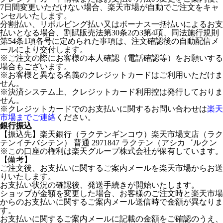
7日間変更いただけない場合、楽天市場が自動でご注文をキャ
ンセルいたします。
分割払い、リボルビング払い又はボーナス一括払いによるお支
払いとなる場合、割賦販売法第30条2の3第4項、同法施行規則
第54条1項各号に定められた事項は、注文確認後の自動配信メ
ールにより交付します。
※ご注文の際にお客様の本人確認（電話確認等）をお願いする
場合もございます。
※お客様と異なる名義のクレジットカードはご利用いただけま
せん。
※決済システム上、クレジットカード利用控は発行しておりま
せん。
※クレジットカードでのお支払いに関するお問い合わせは
楽天
市場までご連絡
ください。
銀行振込
【振込先】楽天銀行（ラクテンギンコウ）楽天市場支店（ラク
テンイチバシテン） 普通 2971847 ラクテン（アシカ゛ルクン
※この口座の権利は楽天グループ株式会社が保有しています。
【備考】
ご注文後、お支払いに関するご案内メールを楽天市場からお送
りいたします。
お支払い状況の確認後、発送手続きが開始いたします。
ショップが金額を変更した場合、お客様のご注文時と楽天市場
からのお支払いに関するご案内メール送信時で金額が異なりま
す。
お支払いに関するご案内メールに記載の金額をご確認のうえ、