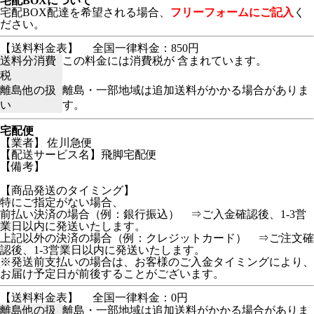
宅配BOXについて
宅配BOX配達を希望される場合、
フリーフォームにご記入
く
ださい。
【送料料金表】
全国一律料金：850円
送料分消費
この料金には消費税が 含まれています。
税
離島他の扱
離島・一部地域は追加送料がかかる場合がありま
い
す。
宅配便
【業者】 佐川急便
【配送サービス名】飛脚宅配便
【備考】
【商品発送のタイミング】
特にご指定がない場合、
前払い決済の場合（例：銀行振込） ⇒ご入金確認後、1-3営
業日以内に発送いたします。
上記以外の決済の場合（例：クレジットカード） ⇒ご注文確
認後、1-3営業日以内に発送いたします。
※発送前支払いの場合は、お客様のご入金タイミングにより、
お届け予定日が前後することがございます。
【送料料金表】
全国一律料金：0円
離島他の扱
離島・一部地域は追加送料がかかる場合がありま