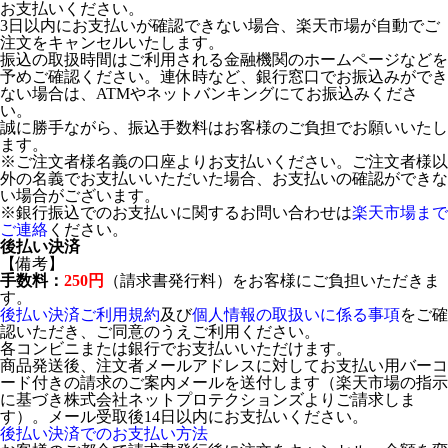
お支払いください。
3日以内にお支払いが確認できない場合、楽天市場が自動でご
注文をキャンセルいたします。
振込の取扱時間はご利用される金融機関のホームページなどを
予めご確認ください。連休時など、銀行窓口でお振込みができ
ない場合は、ATMやネットバンキングにてお振込みくださ
い。
誠に勝手ながら、振込手数料はお客様のご負担でお願いいたし
ます。
※ご注文者様名義の口座よりお支払いください。ご注文者様以
外の名義でお支払いいただいた場合、お支払いの確認ができな
い場合がございます。
※銀行振込でのお支払いに関するお問い合わせは
楽天市場まで
ご連絡
ください。
後払い決済
【備考】
手数料：
250円
（請求書発行料）をお客様にご負担いただきま
す。
後払い決済ご利用規約
及び
個人情報の取扱いに係る事項
をご確
認いただき、ご同意のうえご利用ください。
各コンビニまたは銀行でお支払いいただけます。
商品発送後、注文者メールアドレスに対してお支払い用バーコ
ード付きの請求のご案内メールを送付します（楽天市場の指示
に基づき株式会社ネットプロテクションズよりご請求しま
す）。メール受取後14日以内にお支払いください。
後払い決済でのお支払い方法