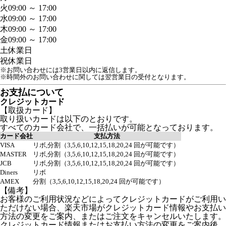
火
09:00 ～ 17:00
水
09:00 ～ 17:00
木
09:00 ～ 17:00
金
09:00 ～ 17:00
土
休業日
祝
休業日
※お問い合わせには3営業日以内に返信します。
※時間外のお問い合わせに関しては翌営業日の受付となります。
お支払について
クレジットカード
【取扱カード】
取り扱いカードは以下のとおりです。
すべてのカード会社で、一括払いが可能となっております。
カード会社
支払方法
VISA
リボ,分割（3,5,6,10,12,15,18,20,24 回が可能です）
MASTER
リボ,分割（3,5,6,10,12,15,18,20,24 回が可能です）
JCB
リボ,分割（3,5,6,10,12,15,18,20,24 回が可能です）
Diners
リボ
AMEX
分割（3,5,6,10,12,15,18,20,24 回が可能です）
【備考】
お客様のご利用状況などによってクレジットカードがご利用い
ただけない場合、楽天市場がクレジットカード情報やお支払い
方法の変更をご案内、またはご注文をキャンセルいたします。
クレジットカード情報またはお支払い方法の変更をご案内後、