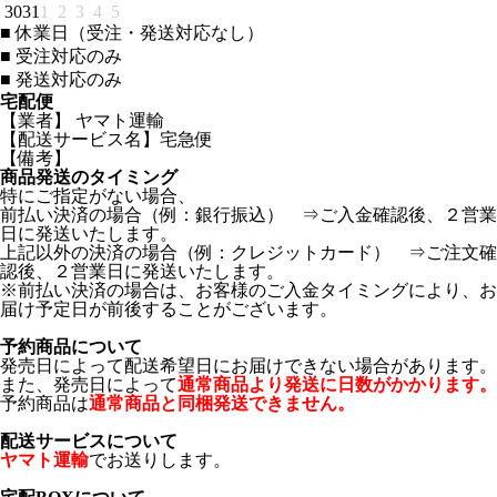
30
31
1
2
3
4
5
■
休業日（受注・発送対応なし）
■
受注対応のみ
■
発送対応のみ
宅配便
【業者】 ヤマト運輸
【配送サービス名】宅急便
【備考】
商品発送のタイミング
特にご指定がない場合、
前払い決済の場合（例：銀行振込） ⇒ご入金確認後、２営業
日に発送いたします。
上記以外の決済の場合（例：クレジットカード） ⇒ご注文確
認後、２営業日に発送いたします。
※前払い決済の場合は、お客様のご入金タイミングにより、お
届け予定日が前後することがございます。
予約商品について
発売日によって配送希望日にお届けできない場合があります。
また、発売日によって
通常商品より発送に日数がかかります。
予約商品は
通常商品と同梱発送できません。
配送サービスについて
ヤマト運輸
でお送りします。