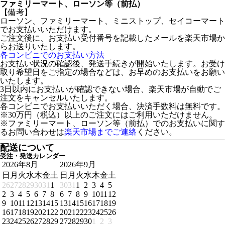
ファミリーマート、ローソン等（前払）
【備考】
ローソン、ファミリーマート、ミニストップ、セイコーマート
でお支払いいただけます。
ご注文後に、お支払い受付番号を記載したメールを楽天市場か
らお送りいたします。
各コンビニでのお支払い方法
お支払い状況の確認後、発送手続きが開始いたします。お受け
取り希望日をご指定の場合などは、お早めのお支払いをお願い
いたします。
3日以内にお支払いが確認できない場合、楽天市場が自動でご
注文をキャンセルいたします。
各コンビニでお支払いいただく場合、決済手数料は無料です。
※30万円（税込）以上のご注文にはご利用いただけません。
※ファミリーマート、ローソン等（前払）でのお支払いに関す
るお問い合わせは
楽天市場までご連絡
ください。
配送について
受注・発送カレンダー
2026年8月
2026年9月
日
月
火
水
木
金
土
日
月
火
水
木
金
土
26
27
28
29
30
31
1
30
31
1
2
3
4
5
2
3
4
5
6
7
8
6
7
8
9
10
11
12
9
10
11
12
13
14
15
13
14
15
16
17
18
19
16
17
18
19
20
21
22
20
21
22
23
24
25
26
23
24
25
26
27
28
29
27
28
29
30
1
2
3