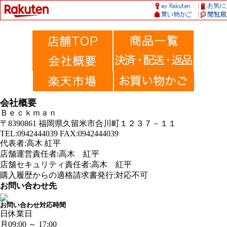
会社概要
Ｂｅｃｋｍａｎ
〒8390861 福岡県久留米市合川町１２３７－１１
TEL:0942444039 FAX:0942444039
代表者:高木 紅平
店舗運営責任者:高木 紅平
店舗セキュリティ責任者:高木 紅平
購入履歴からの適格請求書発行:対応不可
お問い合わせ先
お問い合わせ対応時間
日
休業日
月
09:00 ～ 17:00