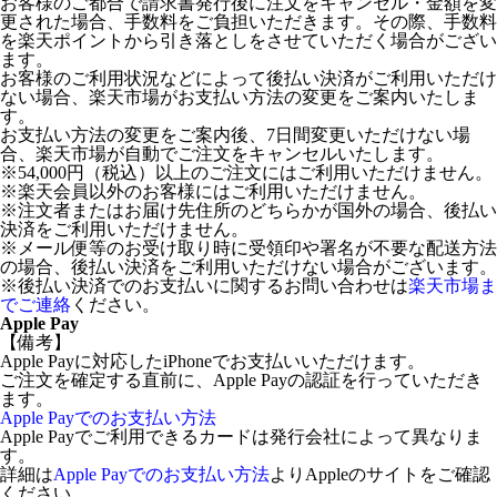
お客様のご都合で請求書発行後に注文をキャンセル・金額を変
更された場合、手数料をご負担いただきます。その際、手数料
を楽天ポイントから引き落としをさせていただく場合がござい
ます。
お客様のご利用状況などによって後払い決済がご利用いただけ
ない場合、楽天市場がお支払い方法の変更をご案内いたしま
す。
お支払い方法の変更をご案内後、7日間変更いただけない場
合、楽天市場が自動でご注文をキャンセルいたします。
※54,000円（税込）以上のご注文にはご利用いただけません。
※楽天会員以外のお客様にはご利用いただけません。
※注文者またはお届け先住所のどちらかが国外の場合、後払い
決済をご利用いただけません。
※メール便等のお受け取り時に受領印や署名が不要な配送方法
の場合、後払い決済をご利用いただけない場合がございます。
※後払い決済でのお支払いに関するお問い合わせは
楽天市場ま
でご連絡
ください。
Apple Pay
【備考】
Apple Payに対応したiPhoneでお支払いいただけます。
ご注文を確定する直前に、Apple Payの認証を行っていただき
ます。
Apple Payでのお支払い方法
Apple Payでご利用できるカードは発行会社によって異なりま
す。
詳細は
Apple Payでのお支払い方法
よりAppleのサイトをご確認
ください。