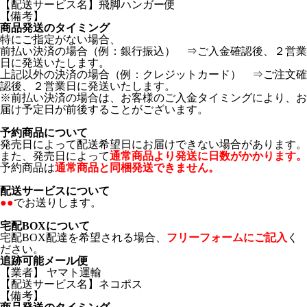
【配送サービス名】飛脚ハンガー便
【備考】
商品発送のタイミング
特にご指定がない場合、
前払い決済の場合（例：銀行振込） ⇒ご入金確認後、２営業
日に発送いたします。
上記以外の決済の場合（例：クレジットカード） ⇒ご注文確
認後、２営業日に発送いたします。
※前払い決済の場合は、お客様のご入金タイミングにより、お
届け予定日が前後することがございます。
予約商品について
発売日によって配送希望日にお届けできない場合があります。
また、発売日によって
通常商品より発送に日数がかかります。
予約商品は
通常商品と同梱発送できません。
配送サービスについて
●●
でお送りします。
宅配BOXについて
宅配BOX配達を希望される場合、
フリーフォームにご記入
く
ださい。
追跡可能メール便
【業者】 ヤマト運輸
【配送サービス名】ネコポス
【備考】