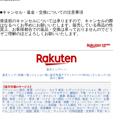
■
キャンセル・返金・交換についての注意事項
発送前のキャンセルについては承りますので、キャンセルの際
はなるべくお早めにお願いいたします。販売している商品の性
質上、お客様都合での返品・交換は承っておりませんのでどう
ぞご理解のほどよろしくお願いいたします。
楽天トップへ >>
楽天トップ
|
特集一覧
|
ジャンル一覧
|
楽天市場アプリ
|
スーパーDEAL
|
ランキング
|
出
店のご案内
【楽天市場のサービス】
ファッション 総合
|
家電・パソコン・カメラ 総合
|
レディースファッション
|
靴
|
バッ
グ・小物・ブランド雑貨
|
ジュエリー・アクセサリー
|
腕時計
|
下着・ナイトウェア
|
キ
ッズ・ベビー用品・マタニティ
|
ダイエット・健康
|
医薬品・コンタクトレンズ・介護
用品
|
美容・コスメ・香水
|
車・バイク
|
カー用品・バイク用品
|
食品
|
スイーツ・お菓
子
|
水・ソフトドリンク
|
ビール・洋酒
|
日本酒・焼酎
|
ワイン
|
パソコン・PCパー
ツ
|
タブレットPC・スマートフォン
|
光回線・モバイル通信
|
TV・レコーダー・オーデ
ィオ
|
家電
|
CD・DVD
|
楽器・音楽機材
|
ゲーム
|
おもちゃ
|
ホビー
|
サービス・リフォ
ーム
|
インテリア・収納
|
寝具・ベッド・マットレス
|
日用品雑貨・文房具・手芸
|
キッ