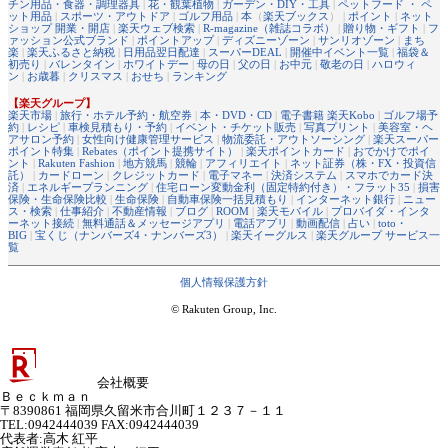
チン用品・食器・調理器具
|
花・観葉植物
|
ガーデン・DIY・工具
|
ペットフード ・ ペ
ット用品
|
スポーツ・アウトドア
|
ゴルフ用品
|
本
（
楽天ブックス
） |
ポイント
|
ネット
ショップ 開業・開店
|
楽天ウェブ検索
|
R-magazine（雑誌コラボ）
|
贈り物・ギフト
|
フ
ァッション公式ブランド
|
ポイントアップ
|
ディズニーゾーン
|
サンリオゾーン
|
まち
楽
|
楽天ふるさと納税
|
日用品翌日配達
|
スーパーDEAL
|
開催中イベント一覧
|
福袋＆
初売り
|
バレンタイン
|
ホワイトデー
|
母の日
|
父の日
|
お中元
|
敬老の日
|
ハロウィ
ン
|
お歳暮
|
クリスマス
|
おせち
|
ランキング
【楽天グループ】
楽天市場
|
旅行・ホテル予約・航空券
|
本・DVD・CD
|
電子書籍 楽天Kobo
|
ゴルフ場予
約
|
レシピ
|
車検見積もり・予約
|
イベント・チケット販売
|
写真プリント
|
美容室・ヘ
アサロン予約
|
女性向け健康管理サービス
|
物流委託・アウトソーシング
|
楽天スーパー
ポイント特集
|
Rebates（ポイント提携サイト）
|
楽天ポイントカード
|
おでかけでポイ
ント
|
Rakuten Fashion
|
地方競馬
|
競輪
|
アフィリエイト
|
ネット証券（株・FX・投資信
託）
|
カードローン
|
クレジットカード
|
電子マネー
|
決済システム
|
スマホでカード決
済
|
エネルギープランニング
|
住宅ローン変動金利（固定特約付き）・フラット35
|
損害
保険・生命保険比較
|
生命保険
|
自動車保険一括見積もり
|
インターネット銀行
|
ニュー
ス・検索
|
仕事紹介
|
不動産情報
|
ブログ
|
ROOM
|
楽天モバイル
|
プロバイダ・インタ
ーネット接続
|
無料通話＆メッセージアプリ
|
電話アプリ
|
動画配信
|
占い
|
toto・
BIG
|
宝くじ（ナンバーズ4・ナンバーズ3）
|
楽天イーグルス
|
楽天グループ サービス一
覧
個人情報保護方針
© Rakuten Group, Inc.
会社概要
Ｂｅｃｋｍａｎ
〒8390861 福岡県久留米市合川町１２３７－１１
TEL:0942444039 FAX:0942444039
代表者
:
高木 紅平