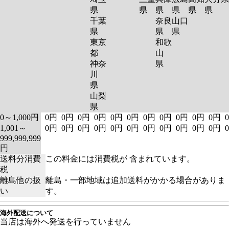
県
県
県
県
県
県
千葉
奈良
山口
県
県
県
東京
和歌
都
山
神奈
県
川
県
山梨
県
0～1,000円
0円
0円
0円
0円
0円
0円
0円
0円
0円
0円
0円
1,001～
0円
0円
0円
0円
0円
0円
0円
0円
0円
0円
0円
999,999,999
円
送料分消費
この料金には消費税が 含まれています。
税
離島他の扱
離島・一部地域は追加送料がかかる場合がありま
い
す。
海外配送について
当店は海外へ発送を行っていません