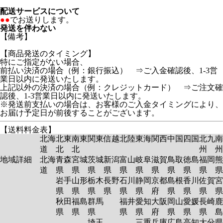
配送サービスについて
●●
でお送りします。
発送を伴わない
【備考】
【商品発送のタイミング】
特にご指定がない場合、
前払い決済の場合（例：銀行振込） ⇒ご入金確認後、1-3営
業日以内に発送いたします。
上記以外の決済の場合（例：クレジットカード） ⇒ご注文確
認後、1-3営業日以内に発送いたします。
※発送前支払いの場合は、お客様のご入金タイミングにより、
お届け予定日が前後することがございます。
【送料料金表】
北海
北東
南東
関東
信越
北陸
東海
関西
中国
四国
北九
南
道
北
北
州
州
地域詳細
北海
青森
宮城
茨城
新潟
富山
岐阜
滋賀
鳥取
徳島
福岡
熊
道
県
県
県
県
県
県
県
県
県
県
岩手
山形
栃木
長野
石川
静岡
京都
島根
香川
佐賀
宮
県
県
県
県
県
県
府
県
県
県
秋田
福島
群馬
福井
愛知
大阪
岡山
愛媛
長崎
鹿
県
県
県
県
県
府
県
県
県
島
埼玉
三重
兵庫
広島
高知
大分