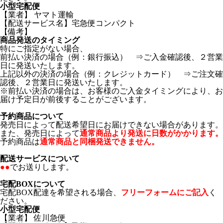
小型宅配便
【業者】 ヤマト運輸
【配送サービス名】宅急便コンパクト
【備考】
商品発送のタイミング
特にご指定がない場合、
前払い決済の場合（例：銀行振込） ⇒ご入金確認後、２営業
日に発送いたします。
上記以外の決済の場合（例：クレジットカード） ⇒ご注文確
認後、２営業日に発送いたします。
※前払い決済の場合は、お客様のご入金タイミングにより、お
届け予定日が前後することがございます。
予約商品について
発売日によって配送希望日にお届けできない場合があります。
また、発売日によって
通常商品より発送に日数がかかります。
予約商品は
通常商品と同梱発送できません。
配送サービスについて
●●
でお送りします。
宅配BOXについて
宅配BOX配達を希望される場合、
フリーフォームにご記入
く
ださい。
小型宅配便
【業者】 佐川急便