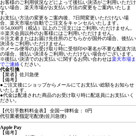
お客様のご利用状況などによって後払い決済がご利用いただけ
ない場合、楽天市場がお支払い方法の変更をご案内いたしま
す。
お支払い方法の変更をご案内後、7日間変更いただけない場
合、楽天市場が自動でご注文をキャンセルいたします。
※54,000円（税込）以上のご注文にはご利用いただけません。
※楽天会員以外のお客様にはご利用いただけません。
※注文者またはお届け先住所のどちらかが国外の場合、後払い
決済をご利用いただけません。
※メール便等のお受け取り時に受領印や署名が不要な配送方法
の場合、後払い決済をご利用いただけない場合がございます。
※後払い決済でのお支払いに関するお問い合わせは
楽天市場ま
でご連絡
ください。
代金引換
【業者】佐川急便
【備考】
●ご注文後にショップからメールにてお支払い総額をお知らせ
いたします。
●代金は配達された商品のお受け取り時に配送員にお支払いく
ださい。
【代引手数料料金表】 全国一律料金： 0円
代引業者指定
宅配便(佐川急便)
Apple Pay
【備考】