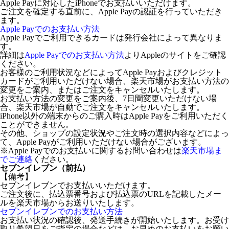
Apple Payに対応したiPhoneでお支払いいただけます。
ご注文を確定する直前に、Apple Payの認証を行っていただき
ます。
Apple Payでのお支払い方法
Apple Payでご利用できるカードは発行会社によって異なりま
す。
詳細は
Apple Payでのお支払い方法
よりAppleのサイトをご確認
ください。
お客様のご利用状況などによってApple Payおよびクレジット
カードがご利用いただけない場合、楽天市場がお支払い方法の
変更をご案内、またはご注文をキャンセルいたします。
お支払い方法の変更をご案内後、7日間変更いただけない場
合、楽天市場が自動でご注文をキャンセルいたします。
iPhone以外の端末からのご購入時はApple Payをご利用いただく
ことができません。
その他、ショップの設定状況やご注文時の選択内容などによっ
て、Apple Payがご利用いただけない場合がございます。
※Apple Payでのお支払いに関するお問い合わせは
楽天市場ま
でご連絡
ください。
セブンイレブン（前払）
【備考】
セブンイレブンでお支払いいただけます。
ご注文後に、払込票番号および払込票のURLを記載したメー
ルを楽天市場からお送りいたします。
セブンイレブンでのお支払い方法
お支払い状況の確認後、発送手続きが開始いたします。お受け
取り希望日をご指定の場合などは、お早めのお支払いをお願い