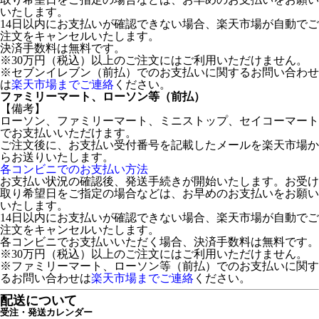
いたします。
14日以内にお支払いが確認できない場合、楽天市場が自動でご
注文をキャンセルいたします。
決済手数料は無料です。
※30万円（税込）以上のご注文にはご利用いただけません。
※セブンイレブン（前払）でのお支払いに関するお問い合わせ
は
楽天市場までご連絡
ください。
ファミリーマート、ローソン等（前払）
【備考】
ローソン、ファミリーマート、ミニストップ、セイコーマート
でお支払いいただけます。
ご注文後に、お支払い受付番号を記載したメールを楽天市場か
らお送りいたします。
各コンビニでのお支払い方法
お支払い状況の確認後、発送手続きが開始いたします。お受け
取り希望日をご指定の場合などは、お早めのお支払いをお願い
いたします。
14日以内にお支払いが確認できない場合、楽天市場が自動でご
注文をキャンセルいたします。
各コンビニでお支払いいただく場合、決済手数料は無料です。
※30万円（税込）以上のご注文にはご利用いただけません。
※ファミリーマート、ローソン等（前払）でのお支払いに関す
るお問い合わせは
楽天市場までご連絡
ください。
配送について
受注・発送カレンダー