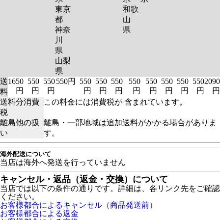
東京
和歌
都
山
神奈
県
川
県
山梨
県
送
1650
550
550
550円
550
550
550
550
550
550
550
550
2090
円
円
円
円
円
円
円
円
円
円
円
円
料
送料分消費
この料金には消費税が 含まれています。
税
離島他の扱
離島・一部地域は追加送料がかかる場合がありま
い
す。
海外配送について
当店は海外へ発送を行っていません
キャンセル・返品（返金・交換）について
当店では以下の条件の通りです。詳細は、各リンク先をご確認
ください。
お客様都合によるキャンセル（商品発送前）
お客様都合による返金