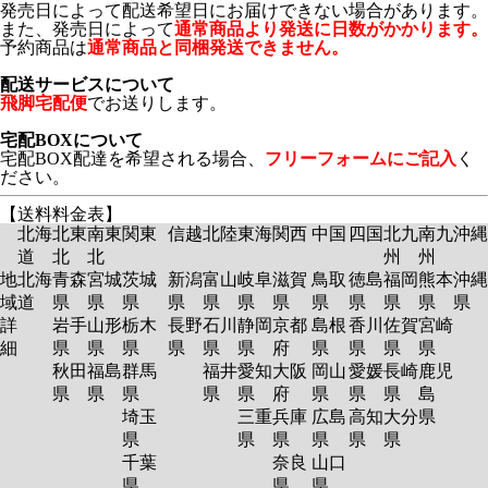
発売日によって配送希望日にお届けできない場合があります。
また、発売日によって
通常商品より発送に日数がかかります。
予約商品は
通常商品と同梱発送できません。
配送サービスについて
飛脚宅配便
でお送りします。
宅配BOXについて
宅配BOX配達を希望される場合、
フリーフォームにご記入
く
ださい。
【送料料金表】
北海
北東
南東
関東
信越
北陸
東海
関西
中国
四国
北九
南九
沖縄
道
北
北
州
州
地
北海
青森
宮城
茨城
新潟
富山
岐阜
滋賀
鳥取
徳島
福岡
熊本
沖縄
域
道
県
県
県
県
県
県
県
県
県
県
県
県
詳
岩手
山形
栃木
長野
石川
静岡
京都
島根
香川
佐賀
宮崎
細
県
県
県
県
県
県
府
県
県
県
県
秋田
福島
群馬
福井
愛知
大阪
岡山
愛媛
長崎
鹿児
県
県
県
県
県
府
県
県
県
島
埼玉
三重
兵庫
広島
高知
大分
県
県
県
県
県
県
県
千葉
奈良
山口
県
県
県