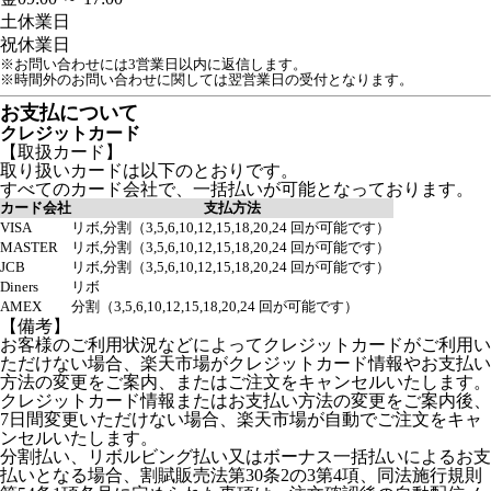
土
休業日
祝
休業日
※お問い合わせには3営業日以内に返信します。
※時間外のお問い合わせに関しては翌営業日の受付となります。
お支払について
クレジットカード
【取扱カード】
取り扱いカードは以下のとおりです。
すべてのカード会社で、一括払いが可能となっております。
カード会社
支払方法
VISA
リボ,分割（3,5,6,10,12,15,18,20,24 回が可能です）
MASTER
リボ,分割（3,5,6,10,12,15,18,20,24 回が可能です）
JCB
リボ,分割（3,5,6,10,12,15,18,20,24 回が可能です）
Diners
リボ
AMEX
分割（3,5,6,10,12,15,18,20,24 回が可能です）
【備考】
お客様のご利用状況などによってクレジットカードがご利用い
ただけない場合、楽天市場がクレジットカード情報やお支払い
方法の変更をご案内、またはご注文をキャンセルいたします。
クレジットカード情報またはお支払い方法の変更をご案内後、
7日間変更いただけない場合、楽天市場が自動でご注文をキャ
ンセルいたします。
分割払い、リボルビング払い又はボーナス一括払いによるお支
払いとなる場合、割賦販売法第30条2の3第4項、同法施行規則