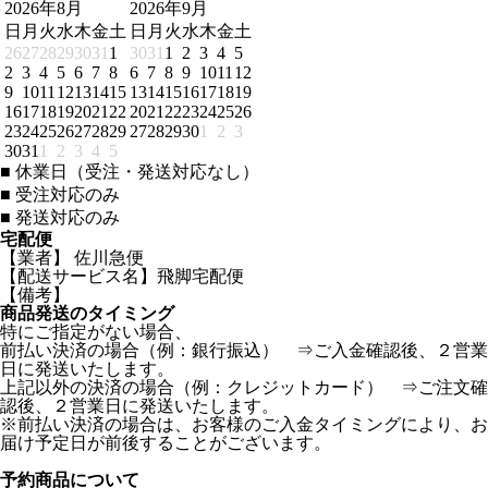
2026年8月
2026年9月
日
月
火
水
木
金
土
日
月
火
水
木
金
土
26
27
28
29
30
31
1
30
31
1
2
3
4
5
2
3
4
5
6
7
8
6
7
8
9
10
11
12
9
10
11
12
13
14
15
13
14
15
16
17
18
19
16
17
18
19
20
21
22
20
21
22
23
24
25
26
23
24
25
26
27
28
29
27
28
29
30
1
2
3
30
31
1
2
3
4
5
■
休業日（受注・発送対応なし）
■
受注対応のみ
■
発送対応のみ
宅配便
【業者】 佐川急便
【配送サービス名】飛脚宅配便
【備考】
商品発送のタイミング
特にご指定がない場合、
前払い決済の場合（例：銀行振込） ⇒ご入金確認後、２営業
日に発送いたします。
上記以外の決済の場合（例：クレジットカード） ⇒ご注文確
認後、２営業日に発送いたします。
※前払い決済の場合は、お客様のご入金タイミングにより、お
届け予定日が前後することがございます。
予約商品について