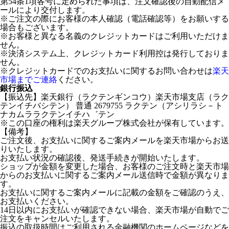
第54条1項各号に定められた事項は、注文確認後の自動配信メ
ールにより交付します。
※ご注文の際にお客様の本人確認（電話確認等）をお願いする
場合もございます。
※お客様と異なる名義のクレジットカードはご利用いただけま
せん。
※決済システム上、クレジットカード利用控は発行しておりま
せん。
※クレジットカードでのお支払いに関するお問い合わせは
楽天
市場までご連絡
ください。
銀行振込
【振込先】楽天銀行（ラクテンギンコウ）楽天市場支店（ラク
テンイチバシテン） 普通 2679755 ラクテン（アシリラシ－ト
ナカムララクテンイチハ゛テン
※この口座の権利は楽天グループ株式会社が保有しています。
【備考】
ご注文後、お支払いに関するご案内メールを楽天市場からお送
りいたします。
お支払い状況の確認後、発送手続きが開始いたします。
ショップが金額を変更した場合、お客様のご注文時と楽天市場
からのお支払いに関するご案内メール送信時で金額が異なりま
す。
お支払いに関するご案内メールに記載の金額をご確認のうえ、
お支払いください。
14日以内にお支払いが確認できない場合、楽天市場が自動でご
注文をキャンセルいたします。
振込の取扱時間はご利用される金融機関のホームページなどを