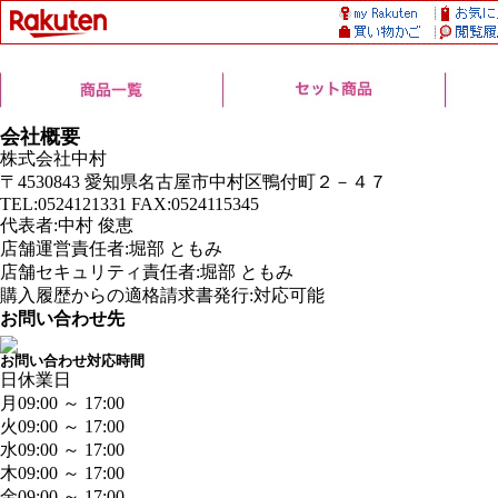
会社概要
株式会社中村
〒4530843 愛知県名古屋市中村区鴨付町２－４７
TEL:0524121331 FAX:0524115345
代表者:中村 俊恵
店舗運営責任者:堀部 ともみ
店舗セキュリティ責任者:堀部 ともみ
購入履歴からの適格請求書発行:対応可能
お問い合わせ先
お問い合わせ対応時間
日
休業日
月
09:00 ～ 17:00
火
09:00 ～ 17:00
水
09:00 ～ 17:00
木
09:00 ～ 17:00
金
09:00 ～ 17:00