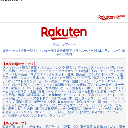
楽天トップへ >>
楽天トップ
|
特集一覧
|
ジャンル一覧
|
楽天市場アプリ
|
スーパーDEAL
|
ランキング
|
出
店のご案内
【楽天市場のサービス】
ファッション 総合
|
家電・パソコン・カメラ 総合
|
レディースファッション
|
靴
|
バッ
グ・小物・ブランド雑貨
|
ジュエリー・アクセサリー
|
腕時計
|
下着・ナイトウェア
|
キ
ッズ・ベビー用品・マタニティ
|
ダイエット・健康
|
医薬品・コンタクトレンズ・介護
用品
|
美容・コスメ・香水
|
車・バイク
|
カー用品・バイク用品
|
食品
|
スイーツ・お菓
子
|
水・ソフトドリンク
|
ビール・洋酒
|
日本酒・焼酎
|
ワイン
|
パソコン・PCパー
ツ
|
タブレットPC・スマートフォン
|
光回線・モバイル通信
|
TV・レコーダー・オーデ
ィオ
|
家電
|
CD・DVD
|
楽器・音楽機材
|
ゲーム
|
おもちゃ
|
ホビー
|
サービス・リフォ
ーム
|
インテリア・収納
|
寝具・ベッド・マットレス
|
日用品雑貨・文房具・手芸
|
キッ
チン用品・食器・調理器具
|
花・観葉植物
|
ガーデン・DIY・工具
|
ペットフード ・ ペ
ット用品
|
スポーツ・アウトドア
|
ゴルフ用品
|
本
（
楽天ブックス
） |
ポイント
|
ネット
ショップ 開業・開店
|
楽天ウェブ検索
|
R-magazine（雑誌コラボ）
|
贈り物・ギフト
|
フ
ァッション公式ブランド
|
ポイントアップ
|
ディズニーゾーン
|
サンリオゾーン
|
まち
楽
|
楽天ふるさと納税
|
日用品翌日配達
|
スーパーDEAL
|
開催中イベント一覧
|
福袋＆
初売り
|
バレンタイン
|
ホワイトデー
|
母の日
|
父の日
|
お中元
|
敬老の日
|
ハロウィ
ン
|
お歳暮
|
クリスマス
|
おせち
|
ランキング
【楽天グループ】
楽天市場
|
旅行・ホテル予約・航空券
|
本・DVD・CD
|
電子書籍 楽天Kobo
|
ゴルフ場予