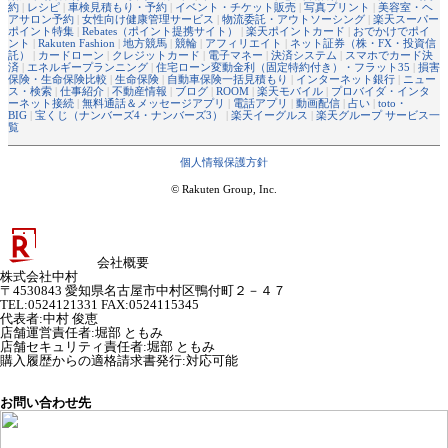
約
|
レシピ
|
車検見積もり・予約
|
イベント・チケット販売
|
写真プリント
|
美容室・ヘ
アサロン予約
|
女性向け健康管理サービス
|
物流委託・アウトソーシング
|
楽天スーパー
ポイント特集
|
Rebates（ポイント提携サイト）
|
楽天ポイントカード
|
おでかけでポイ
ント
|
Rakuten Fashion
|
地方競馬
|
競輪
|
アフィリエイト
|
ネット証券（株・FX・投資信
託）
|
カードローン
|
クレジットカード
|
電子マネー
|
決済システム
|
スマホでカード決
済
|
エネルギープランニング
|
住宅ローン変動金利（固定特約付き）・フラット35
|
損害
保険・生命保険比較
|
生命保険
|
自動車保険一括見積もり
|
インターネット銀行
|
ニュー
ス・検索
|
仕事紹介
|
不動産情報
|
ブログ
|
ROOM
|
楽天モバイル
|
プロバイダ・インタ
ーネット接続
|
無料通話＆メッセージアプリ
|
電話アプリ
|
動画配信
|
占い
|
toto・
BIG
|
宝くじ（ナンバーズ4・ナンバーズ3）
|
楽天イーグルス
|
楽天グループ サービス一
覧
個人情報保護方針
© Rakuten Group, Inc.
会社概要
株式会社中村
〒4530843 愛知県名古屋市中村区鴨付町２－４７
TEL:0524121331 FAX:0524115345
代表者
:
中村 俊恵
店舗運営責任者
:
堀部 ともみ
店舗セキュリティ責任者
:
堀部 ともみ
購入履歴からの適格請求書発行:対応可能
お問い合わせ先