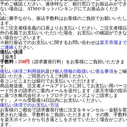
予めご確認ください。連休時など、銀行窓口でお振込みができ
ない場合は、ATMやネットバンキングにてお振込みくださ
い。
誠に勝手ながら、振込手数料はお客様のご負担でお願いいたし
ます。
※ご注文者様名義の口座よりお支払いください。ご注文者様以
外の名義でお支払いいただいた場合、お支払いの確認ができな
い場合がございます。
※銀行振込でのお支払いに関するお問い合わせは
楽天市場まで
ご連絡
ください。
後払い決済
【備考】
手数料：
250円
（請求書発行料）をお客様にご負担いただきま
す。
後払い決済ご利用規約
及び
個人情報の取扱いに係る事項
をご確
認いただき、ご同意のうえご利用ください。
各コンビニまたは銀行でお支払いいただけます。
商品発送後、注文者メールアドレスに対してお支払い用バーコ
ード付きの請求のご案内メールを送付します（楽天市場の指示
に基づき株式会社ネットプロテクションズよりご請求しま
す）。メール受取後14日以内にお支払いください。
後払い決済でのお支払い方法
お客様のご都合で請求書発行後に注文をキャンセル・金額を変
更された場合、手数料をご負担いただきます。その際、手数料
を楽天ポイントから引き落としをさせていただく場合がござい
ます。