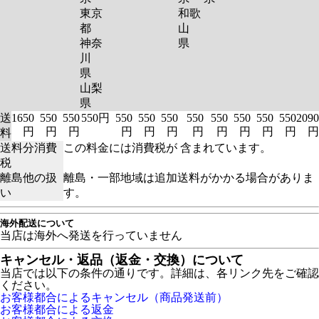
東京
和歌
都
山
神奈
県
川
県
山梨
県
送
1650
550
550
550円
550
550
550
550
550
550
550
550
2090
円
円
円
円
円
円
円
円
円
円
円
円
料
送料分消費
この料金には消費税が 含まれています。
税
離島他の扱
離島・一部地域は追加送料がかかる場合がありま
い
す。
海外配送について
当店は海外へ発送を行っていません
キャンセル・返品（返金・交換）について
当店では以下の条件の通りです。詳細は、各リンク先をご確認
ください。
お客様都合によるキャンセル（商品発送前）
お客様都合による返金