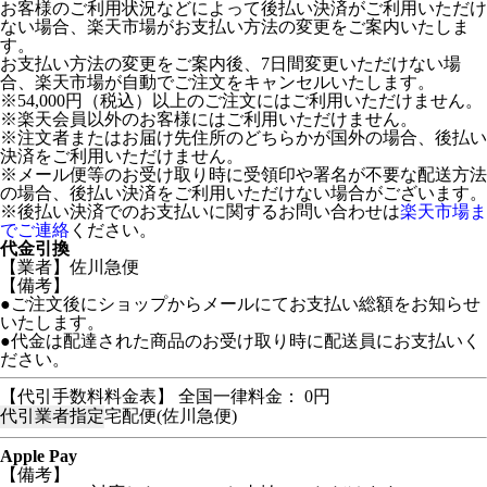
お客様のご利用状況などによって後払い決済がご利用いただけ
ない場合、楽天市場がお支払い方法の変更をご案内いたしま
す。
お支払い方法の変更をご案内後、7日間変更いただけない場
合、楽天市場が自動でご注文をキャンセルいたします。
※54,000円（税込）以上のご注文にはご利用いただけません。
※楽天会員以外のお客様にはご利用いただけません。
※注文者またはお届け先住所のどちらかが国外の場合、後払い
決済をご利用いただけません。
※メール便等のお受け取り時に受領印や署名が不要な配送方法
の場合、後払い決済をご利用いただけない場合がございます。
※後払い決済でのお支払いに関するお問い合わせは
楽天市場ま
でご連絡
ください。
代金引換
【業者】佐川急便
【備考】
●ご注文後にショップからメールにてお支払い総額をお知らせ
いたします。
●代金は配達された商品のお受け取り時に配送員にお支払いく
ださい。
【代引手数料料金表】 全国一律料金： 0円
代引業者指定
宅配便(佐川急便)
Apple Pay
【備考】