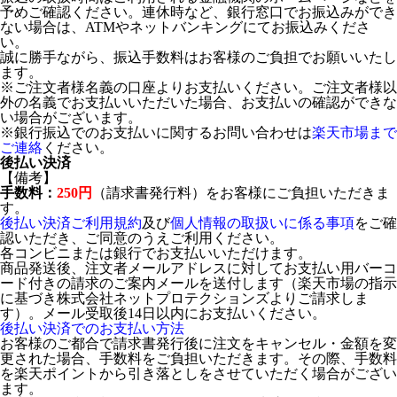
予めご確認ください。連休時など、銀行窓口でお振込みができ
ない場合は、ATMやネットバンキングにてお振込みくださ
い。
誠に勝手ながら、振込手数料はお客様のご負担でお願いいたし
ます。
※ご注文者様名義の口座よりお支払いください。ご注文者様以
外の名義でお支払いいただいた場合、お支払いの確認ができな
い場合がございます。
※銀行振込でのお支払いに関するお問い合わせは
楽天市場まで
ご連絡
ください。
後払い決済
【備考】
手数料：
250円
（請求書発行料）をお客様にご負担いただきま
す。
後払い決済ご利用規約
及び
個人情報の取扱いに係る事項
をご確
認いただき、ご同意のうえご利用ください。
各コンビニまたは銀行でお支払いいただけます。
商品発送後、注文者メールアドレスに対してお支払い用バーコ
ード付きの請求のご案内メールを送付します（楽天市場の指示
に基づき株式会社ネットプロテクションズよりご請求しま
す）。メール受取後14日以内にお支払いください。
後払い決済でのお支払い方法
お客様のご都合で請求書発行後に注文をキャンセル・金額を変
更された場合、手数料をご負担いただきます。その際、手数料
を楽天ポイントから引き落としをさせていただく場合がござい
ます。