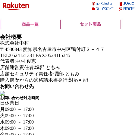
会社概要
株式会社中村
〒4530843 愛知県名古屋市中村区鴨付町２－４７
TEL:0524121331 FAX:0524115345
代表者:中村 俊恵
店舗運営責任者:堀部 ともみ
店舗セキュリティ責任者:堀部 ともみ
購入履歴からの適格請求書発行:対応可能
お問い合わせ先
お問い合わせ対応時間
日
休業日
月
09:00 ～ 17:00
火
09:00 ～ 17:00
水
09:00 ～ 17:00
木
09:00 ～ 17:00
金
09:00 ～ 17:00