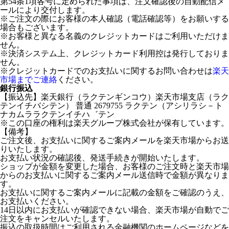
第54条1項各号に定められた事項は、注文確認後の自動配信メ
ールにより交付します。
※ご注文の際にお客様の本人確認（電話確認等）をお願いする
場合もございます。
※お客様と異なる名義のクレジットカードはご利用いただけま
せん。
※決済システム上、クレジットカード利用控は発行しておりま
せん。
※クレジットカードでのお支払いに関するお問い合わせは
楽天
市場までご連絡
ください。
銀行振込
【振込先】楽天銀行（ラクテンギンコウ）楽天市場支店（ラク
テンイチバシテン） 普通 2679755 ラクテン（アシリラシ－ト
ナカムララクテンイチハ゛テン
※この口座の権利は楽天グループ株式会社が保有しています。
【備考】
ご注文後、お支払いに関するご案内メールを楽天市場からお送
りいたします。
お支払い状況の確認後、発送手続きが開始いたします。
ショップが金額を変更した場合、お客様のご注文時と楽天市場
からのお支払いに関するご案内メール送信時で金額が異なりま
す。
お支払いに関するご案内メールに記載の金額をご確認のうえ、
お支払いください。
14日以内にお支払いが確認できない場合、楽天市場が自動でご
注文をキャンセルいたします。
振込の取扱時間はご利用される金融機関のホームページなどを