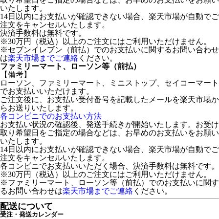
いたします。
14日以内にお支払いが確認できない場合、楽天市場が自動でご
注文をキャンセルいたします。
決済手数料は無料です。
※30万円（税込）以上のご注文にはご利用いただけません。
※セブンイレブン（前払）でのお支払いに関するお問い合わせ
は
楽天市場までご連絡
ください。
ファミリーマート、ローソン等（前払）
【備考】
ローソン、ファミリーマート、ミニストップ、セイコーマート
でお支払いいただけます。
ご注文後に、お支払い受付番号を記載したメールを楽天市場か
らお送りいたします。
各コンビニでのお支払い方法
お支払い状況の確認後、発送手続きが開始いたします。お受け
取り希望日をご指定の場合などは、お早めのお支払いをお願い
いたします。
14日以内にお支払いが確認できない場合、楽天市場が自動でご
注文をキャンセルいたします。
各コンビニでお支払いいただく場合、決済手数料は無料です。
※30万円（税込）以上のご注文にはご利用いただけません。
※ファミリーマート、ローソン等（前払）でのお支払いに関す
るお問い合わせは
楽天市場までご連絡
ください。
配送について
受注・発送カレンダー