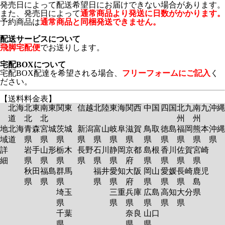
発売日によって配送希望日にお届けできない場合があります。
また、発売日によって
通常商品より発送に日数がかかります。
予約商品は
通常商品と同梱発送できません。
配送サービスについて
飛脚宅配便
でお送りします。
宅配BOXについて
宅配BOX配達を希望される場合、
フリーフォームにご記入
く
ださい。
【送料料金表】
北海
北東
南東
関東
信越
北陸
東海
関西
中国
四国
北九
南九
沖縄
道
北
北
州
州
地
北海
青森
宮城
茨城
新潟
富山
岐阜
滋賀
鳥取
徳島
福岡
熊本
沖縄
域
道
県
県
県
県
県
県
県
県
県
県
県
県
詳
岩手
山形
栃木
長野
石川
静岡
京都
島根
香川
佐賀
宮崎
細
県
県
県
県
県
県
府
県
県
県
県
秋田
福島
群馬
福井
愛知
大阪
岡山
愛媛
長崎
鹿児
県
県
県
県
県
府
県
県
県
島
埼玉
三重
兵庫
広島
高知
大分
県
県
県
県
県
県
県
千葉
奈良
山口
県
県
県