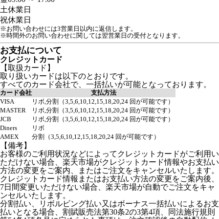
土
休業日
祝
休業日
※お問い合わせには3営業日以内に返信します。
※時間外のお問い合わせに関しては翌営業日の受付となります。
お支払について
クレジットカード
【取扱カード】
取り扱いカードは以下のとおりです。
すべてのカード会社で、一括払いが可能となっております。
カード会社
支払方法
VISA
リボ,分割（3,5,6,10,12,15,18,20,24 回が可能です）
MASTER
リボ,分割（3,5,6,10,12,15,18,20,24 回が可能です）
JCB
リボ,分割（3,5,6,10,12,15,18,20,24 回が可能です）
Diners
リボ
AMEX
分割（3,5,6,10,12,15,18,20,24 回が可能です）
【備考】
お客様のご利用状況などによってクレジットカードがご利用い
ただけない場合、楽天市場がクレジットカード情報やお支払い
方法の変更をご案内、またはご注文をキャンセルいたします。
クレジットカード情報またはお支払い方法の変更をご案内後、
7日間変更いただけない場合、楽天市場が自動でご注文をキャ
ンセルいたします。
分割払い、リボルビング払い又はボーナス一括払いによるお支
払いとなる場合、割賦販売法第30条2の3第4項、同法施行規則