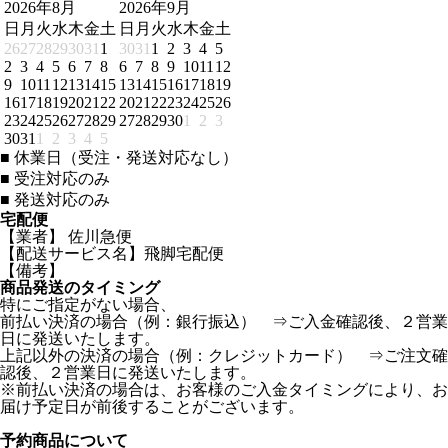
2026年8月
2026年9月
日
月
火
水
木
金
土
日
月
火
水
木
金
土
26
27
28
29
30
31
1
30
31
1
2
3
4
5
2
3
4
5
6
7
8
6
7
8
9
10
11
12
9
10
11
12
13
14
15
13
14
15
16
17
18
19
16
17
18
19
20
21
22
20
21
22
23
24
25
26
23
24
25
26
27
28
29
27
28
29
30
1
2
3
30
31
1
2
3
4
5
■
休業日（受注・発送対応なし）
■
受注対応のみ
■
発送対応のみ
宅配便
【業者】 佐川急便
【配送サービス名】飛脚宅配便
【備考】
商品発送のタイミング
特にご指定がない場合、
前払い決済の場合（例：銀行振込） ⇒ご入金確認後、２営業
日に発送いたします。
上記以外の決済の場合（例：クレジットカード） ⇒ご注文確
認後、２営業日に発送いたします。
※前払い決済の場合は、お客様のご入金タイミングにより、お
届け予定日が前後することがございます。
予約商品について