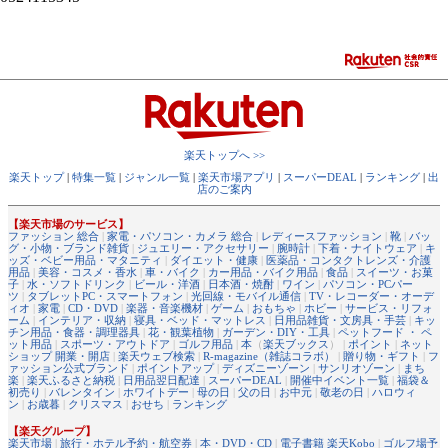
楽天トップへ >>
楽天トップ
|
特集一覧
|
ジャンル一覧
|
楽天市場アプリ
|
スーパーDEAL
|
ランキング
|
出
店のご案内
【楽天市場のサービス】
ファッション 総合
|
家電・パソコン・カメラ 総合
|
レディースファッション
|
靴
|
バッ
グ・小物・ブランド雑貨
|
ジュエリー・アクセサリー
|
腕時計
|
下着・ナイトウェア
|
キ
ッズ・ベビー用品・マタニティ
|
ダイエット・健康
|
医薬品・コンタクトレンズ・介護
用品
|
美容・コスメ・香水
|
車・バイク
|
カー用品・バイク用品
|
食品
|
スイーツ・お菓
子
|
水・ソフトドリンク
|
ビール・洋酒
|
日本酒・焼酎
|
ワイン
|
パソコン・PCパー
ツ
|
タブレットPC・スマートフォン
|
光回線・モバイル通信
|
TV・レコーダー・オーデ
ィオ
|
家電
|
CD・DVD
|
楽器・音楽機材
|
ゲーム
|
おもちゃ
|
ホビー
|
サービス・リフォ
ーム
|
インテリア・収納
|
寝具・ベッド・マットレス
|
日用品雑貨・文房具・手芸
|
キッ
チン用品・食器・調理器具
|
花・観葉植物
|
ガーデン・DIY・工具
|
ペットフード ・ ペ
ット用品
|
スポーツ・アウトドア
|
ゴルフ用品
|
本
（
楽天ブックス
） |
ポイント
|
ネット
ショップ 開業・開店
|
楽天ウェブ検索
|
R-magazine（雑誌コラボ）
|
贈り物・ギフト
|
フ
ァッション公式ブランド
|
ポイントアップ
|
ディズニーゾーン
|
サンリオゾーン
|
まち
楽
|
楽天ふるさと納税
|
日用品翌日配達
|
スーパーDEAL
|
開催中イベント一覧
|
福袋＆
初売り
|
バレンタイン
|
ホワイトデー
|
母の日
|
父の日
|
お中元
|
敬老の日
|
ハロウィ
ン
|
お歳暮
|
クリスマス
|
おせち
|
ランキング
【楽天グループ】
楽天市場
|
旅行・ホテル予約・航空券
|
本・DVD・CD
|
電子書籍 楽天Kobo
|
ゴルフ場予