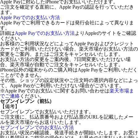
Apple Payに対応したiPhoneでお支払いいただけます。
ご注文を確定する直前に、Apple Payの認証を行っていただき
ます。
Apple Payでのお支払い方法
Apple Payでご利用できるカードは発行会社によって異なりま
す。
詳細は
Apple Payでのお支払い方法
よりAppleのサイトをご確認
ください。
お客様のご利用状況などによってApple Payおよびクレジット
カードがご利用いただけない場合、楽天市場がお支払い方法の
変更をご案内、またはご注文をキャンセルいたします。
お支払い方法の変更をご案内後、7日間変更いただけない場
合、楽天市場が自動でご注文をキャンセルいたします。
iPhone以外の端末からのご購入時はApple Payをご利用いただく
ことができません。
その他、ショップの設定状況やご注文時の選択内容などによっ
て、Apple Payがご利用いただけない場合がございます。
※Apple Payでのお支払いに関するお問い合わせは
楽天市場ま
でご連絡
ください。
セブンイレブン（前払）
【備考】
セブンイレブンでお支払いいただけます。
ご注文後に、払込票番号および払込票のURLを記載したメー
ルを楽天市場からお送りいたします。
セブンイレブンでのお支払い方法
お支払い状況の確認後、発送手続きが開始いたします。お受け
取り希望日をご指定の場合などは、お早めのお支払いをお願い