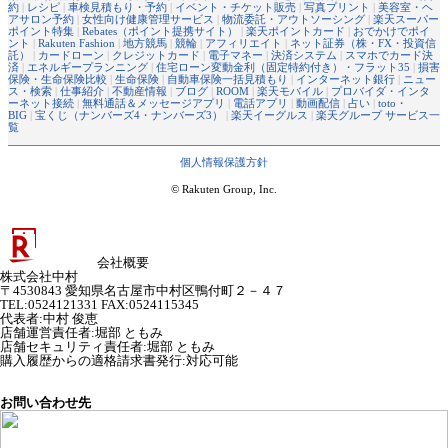
約
|
レシピ
|
車検見積もり・予約
|
イベント・チケット販売
|
写真プリント
|
美容室・ヘ
アサロン予約
|
女性向け健康管理サービス
|
物流委託・アウトソーシング
|
楽天スーパー
ポイント特集
|
Rebates（ポイント提携サイト）
|
楽天ポイントカード
|
おでかけでポイ
ント
|
Rakuten Fashion
|
地方競馬
|
競輪
|
アフィリエイト
|
ネット証券（株・FX・投資信
託）
|
カードローン
|
クレジットカード
|
電子マネー
|
決済システム
|
スマホでカード決
済
|
エネルギープランニング
|
住宅ローン変動金利（固定特約付き）・フラット35
|
損害
保険・生命保険比較
|
生命保険
|
自動車保険一括見積もり
|
インターネット銀行
|
ニュー
ス・検索
|
仕事紹介
|
不動産情報
|
ブログ
|
ROOM
|
楽天モバイル
|
プロバイダ・インタ
ーネット接続
|
無料通話＆メッセージアプリ
|
電話アプリ
|
動画配信
|
占い
|
toto・
BIG
|
宝くじ（ナンバーズ4・ナンバーズ3）
|
楽天イーグルス
|
楽天グループ サービス一
覧
個人情報保護方針
© Rakuten Group, Inc.
会社概要
株式会社中村
〒4530843 愛知県名古屋市中村区鴨付町２－４７
TEL:0524121331 FAX:0524115345
代表者
:
中村 俊恵
店舗運営責任者
:
堀部 ともみ
店舗セキュリティ責任者
:
堀部 ともみ
購入履歴からの適格請求書発行:対応可能
お問い合わせ先