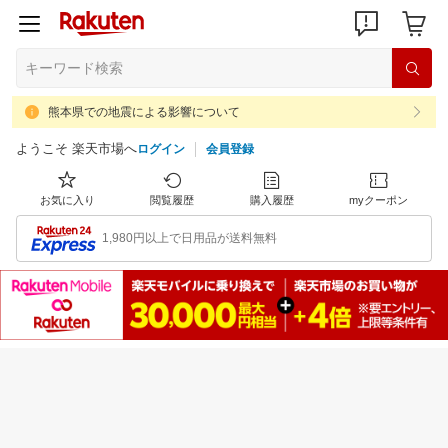
熊本県での地震による影響について
ようこそ 楽天市場へ
ログイン
会員登録
お気に入り
閲覧履歴
購入履歴
myクーポン
1,980円以上で日用品が送料無料