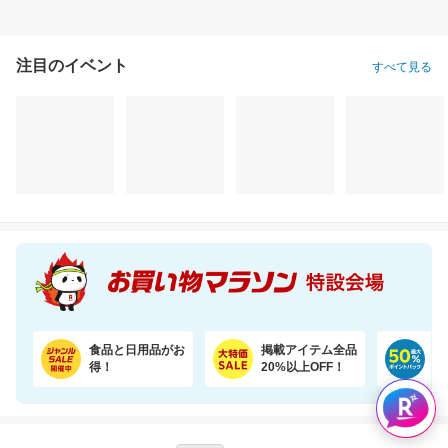
注目のイベント
すべて見る
食品と日用品がお
掲載アイテム全品
日
得！
20%以上OFF！
ポ