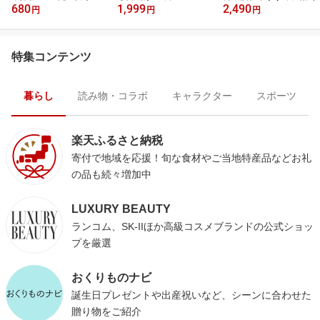
680
1,999
2,490
ース
円
円
円
特集コンテンツ
暮らし
読み物・コラボ
キャラクター
スポーツ
楽天ふるさと納税
寄付で地域を応援！旬な食材やご当地特産品などお礼
の品も続々増加中
LUXURY BEAUTY
ランコム、SK-IIほか高級コスメブランドの公式ショッ
プを厳選
おくりものナビ
誕生日プレゼントや出産祝いなど、シーンに合わせた
贈り物をご紹介