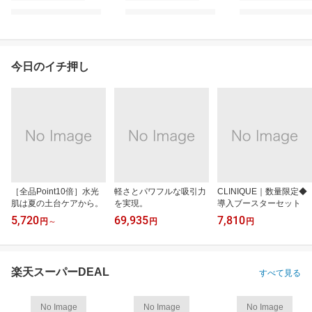
今日のイチ押し
［全品Point10倍］水光
軽さとパワフルな吸引力
CLINIQUE｜数量限定◆
肌は夏の土台ケアから。
を実現。
導入ブースターセット
5,720
69,935
7,810
円
～
円
円
楽天スーパーDEAL
すべて見る
No Image
No Image
No Image