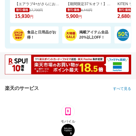
【エアラブ4+がさらにお得に！数量限定でポーチプレゼントも】エアラブ5/4+ 2個セット
【期間限定37％オフ！】エアラブ4プラス ファンシート ベビーカーの暑さ対策
KITEN 
17,700円
9,440円
2,
割引価格
割引価格
割引価格
15,930
5,900
2,680
円
円
円
食品と日用品がお
掲載アイテム全品
日
得！
20%以上OFF！
ポ
楽天のサービス
すべて見る
モバイル