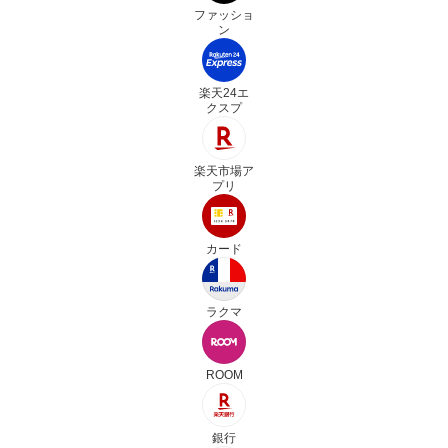
ファッショ
ン
楽天24エ
クスプ
楽天市場ア
プリ
カード
ラクマ
ROOM
銀行