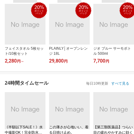
20%
20%
20%
ポイント
ポイント
ポイント
バック
バック
バック
フェイスタオル 5枚セッ
PLAINLY│オーブンレン
ジオ ブルー サーモボト
ト/10枚セット
ジ 18L
ル 500ml
2,280
29,800
7,700
円
～
円
円
24時間タイムセール
毎日10時更新
すべて見る
《半額以下SALE！》水
この薄さが心地いい、着
【第三類医薬品】つらい
中撮影OK！完全防水ケ
る日焼け止め。
目の疲れやかすみに効く