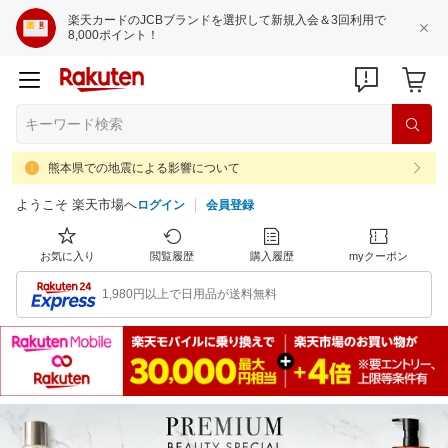
楽天カードのJCBブランドを選択して新規入会＆3回利用で
8,000ポイント！
熊本県での地震による影響について
ようこそ 楽天市場へ
ログイン
会員登録
お気に入り
閲覧履歴
購入履歴
myクーポン
1,980円以上で日用品が送料無料