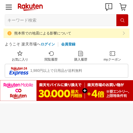
熊本県での地震による影響について
ようこそ 楽天市場へ
ログイン
会員登録
お気に入り
閲覧履歴
購入履歴
myクーポン
1,980円以上で日用品が送料無料