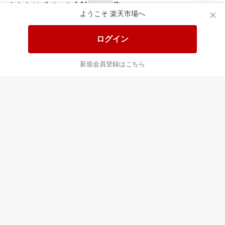
食品と日用品がお
掲載アイテム全品
日
得！
20%以上OFF！
ポ
ようこそ 楽天市場へ
ログイン
あなたはポイント
合計
倍
新規会員登録はこちら
最近チェックした商品
すべて見る