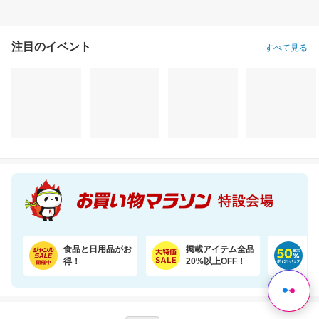
注目のイベント
すべて見る
保存食・お弁当にアレンジ無限大！無添加調理＆常温保存可能ミートボール50袋セット
部屋干しに特化した高洗浄・抗菌処方。嫌なニオイを抑え、清潔で爽やかな仕上がりへ。
10,800円
2,760円
3,
割引価格
割引価格
割引価格
9,720
2,484
2,950
円
円
円