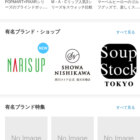
POPMART×PIXARシリ
M・A・Cリップ人気3シ
マーベルヒーローのゴル
ーズのブラインドボック
リーズをスウォッチ比較
フグッズで、楽しくスコ
ス
アアップ！
有名ブランド・ショップ
すべて見る
有名ブランド特集
すべて見る