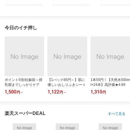
今日のイチ押し
ポイント5倍/妊娠前～授
【1パック85円～】肌に
1本55円！【天然水500m
乳期までしっかりケア
優しいおしりふきシート
l×24本】高評価★4.69
1,500
1,122
1,310
円
～
円
～
円
楽天スーパーDEAL
すべて見る
No Image
No Image
No Image