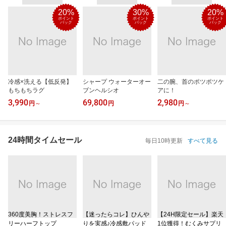
20%
30%
20%
ポイント
ポイント
ポイント
バック
バック
バック
冷感×洗える【低反発】
シャープ ウォーターオー
二の腕、首のポツポツケ
もちもちラグ
ブンヘルシオ
アに！
3,990
69,800
2,980
円
～
円
円
～
24時間タイムセール
毎日10時更新
すべて見る
360度美胸！ストレスフ
【迷ったらコレ】ひんや
【24H限定セール】楽天
リーハーフトップ
りを実感♪冷感敷パッド
1位獲得！むくみサプリ