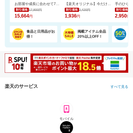
お部屋や成長に合わせて7通りに使える、多機能ベビーサークル
【楽天オリジナル】今だけ20％OFFセール！高コスパのペットシーツ大容量！
17,800円
2,420円
3,
割引価格
割引価格
割引価格
15,664
1,936
2,950
円
円
円
食品と日用品がお
掲載アイテム全品
日
得！
20%以上OFF！
ポ
楽天のサービス
すべて見る
モバイル