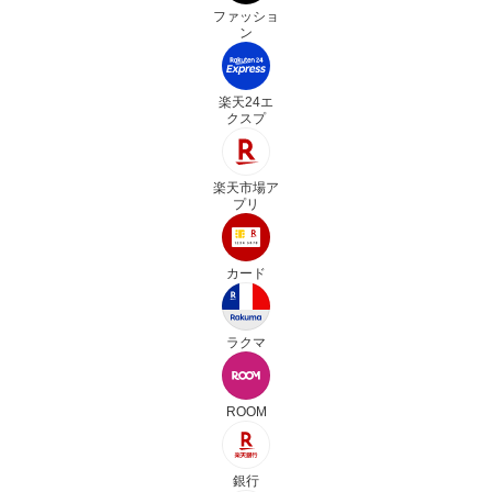
ファッショ
ン
楽天24エ
クスプ
楽天市場ア
プリ
カード
ラクマ
ROOM
銀行