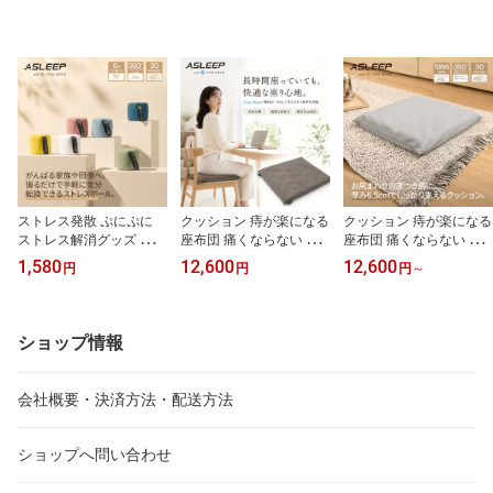
ストレス発散 ぷにぷに
クッション 痔が楽になる
クッション 痔が楽になる
ストレス解消グッズ 握る
座布団 痛くならない 車
座布団 痛くならない 車
ボール 癒し スクイーズ
椅子 車の運転 腰痛対策
椅子 車の運転 腰痛対策
1,580
12,600
12,600
円
円
円
～
にぎにぎ ストレス発散
高級 長時間の座りに デ
高級 長時間の座りに デ
ストレスレス 人形 リラ
スクワーク メッシュ生地
スクワーク メッシュ生地
ックス 手のひらサイズク
通気性抜群 ウレタン 血
通気性抜群 ウレタン 血
ッション 心地よい ゴム
流の低下を抑える プレゼ
流の低下を抑える プレゼ
ショップ情報
ボール リラクゼーション
ント オフィス 座り仕事
ント オフィス 座り仕事
グッズ おすすめ にぎる
に良い ASLEEP(アスリ
に良い ASLEEP(アスリ
プレゼント ストレスリリ
ープ) ファインレボ I-SIT
ープ) ファインレボ I-SIT
会社概要・決済方法・配送方法
ーサー ストレス解消ボー
ZABUTON
ZABUTON
ル
ショップへ問い合わせ