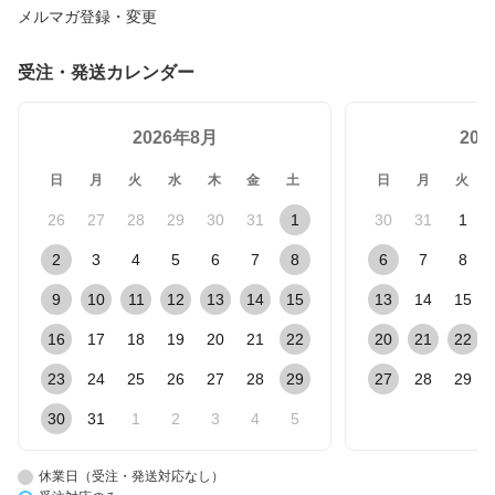
メルマガ登録・変更
受注・発送カレンダー
2026年8月
20
日
月
火
水
木
金
土
日
月
火
26
27
28
29
30
31
1
30
31
1
2
3
4
5
6
7
8
6
7
8
9
10
11
12
13
14
15
13
14
15
16
17
18
19
20
21
22
20
21
22
23
24
25
26
27
28
29
27
28
29
30
31
1
2
3
4
5
休業日（受注・発送対応なし）