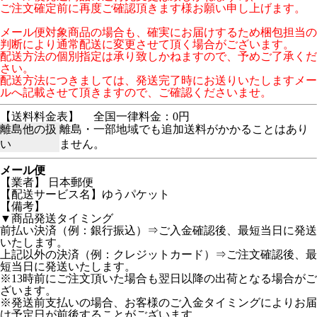
ご注文確定前に再度ご確認頂きます様お願い申し上げます。
メール便対象商品の場合も、確実にお届けするため梱包担当の
判断により通常配送に変更させて頂く場合がございます。
配送方法の個別指定は承り致しかねますので、予めご了承くだ
さい。
配送方法につきましては、発送完了時にお送りいたしますメー
ルへ記載させて頂きますので、ご確認くださいませ。
【送料料金表】
全国一律料金：0円
離島他の扱
離島・一部地域でも追加送料がかかることはあり
い
ません。
メール便
【業者】 日本郵便
【配送サービス名】ゆうパケット
【備考】
▼商品発送タイミング
前払い決済（例：銀行振込）⇒ご入金確認後、最短当日に発送
いたします。
上記以外の決済（例：クレジットカード）⇒ご注文確認後、最
短当日に発送いたします。
※13時前にご注文頂いた場合も翌日以降の出荷となる場合がご
ざいます。
※発送前支払いの場合、お客様のご入金タイミングによりお届
け予定日が前後することがございます。