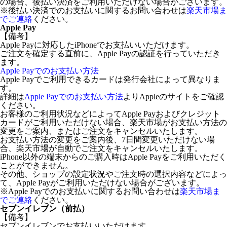
の場合、後払い決済をご利用いただけない場合がございます。
※後払い決済でのお支払いに関するお問い合わせは
楽天市場ま
でご連絡
ください。
Apple Pay
【備考】
Apple Payに対応したiPhoneでお支払いいただけます。
ご注文を確定する直前に、Apple Payの認証を行っていただき
ます。
Apple Payでのお支払い方法
Apple Payでご利用できるカードは発行会社によって異なりま
す。
詳細は
Apple Payでのお支払い方法
よりAppleのサイトをご確認
ください。
お客様のご利用状況などによってApple Payおよびクレジット
カードがご利用いただけない場合、楽天市場がお支払い方法の
変更をご案内、またはご注文をキャンセルいたします。
お支払い方法の変更をご案内後、7日間変更いただけない場
合、楽天市場が自動でご注文をキャンセルいたします。
iPhone以外の端末からのご購入時はApple Payをご利用いただく
ことができません。
その他、ショップの設定状況やご注文時の選択内容などによっ
て、Apple Payがご利用いただけない場合がございます。
※Apple Payでのお支払いに関するお問い合わせは
楽天市場ま
でご連絡
ください。
セブンイレブン（前払）
【備考】
セブンイレブンでお支払いいただけます。