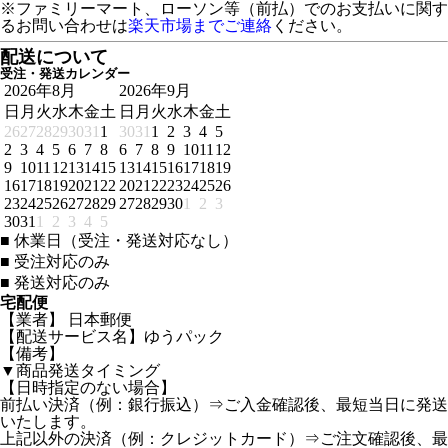
※ファミリーマート、ローソン等（前払）でのお支払いに関す
るお問い合わせは
楽天市場までご連絡
ください。
配送について
受注・発送カレンダー
2026年8月
2026年9月
日
月
火
水
木
金
土
日
月
火
水
木
金
土
26
27
28
29
30
31
1
30
31
1
2
3
4
5
2
3
4
5
6
7
8
6
7
8
9
10
11
12
9
10
11
12
13
14
15
13
14
15
16
17
18
19
16
17
18
19
20
21
22
20
21
22
23
24
25
26
23
24
25
26
27
28
29
27
28
29
30
1
2
3
30
31
1
2
3
4
5
■
休業日（受注・発送対応なし）
■
受注対応のみ
■
発送対応のみ
宅配便
【業者】 日本郵便
【配送サービス名】ゆうパック
【備考】
▼商品発送タイミング
【日時指定のない場合】
前払い決済（例：銀行振込）⇒ご入金確認後、最短当日に発送
いたします。
上記以外の決済（例：クレジットカード）⇒ご注文確認後、最