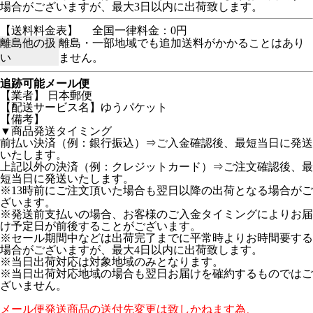
場合がございますが、最大3日以内に出荷致します。
【送料料金表】
全国一律料金：0円
離島他の扱
離島・一部地域でも追加送料がかかることはあり
い
ません。
追跡可能メール便
【業者】 日本郵便
【配送サービス名】ゆうパケット
【備考】
▼商品発送タイミング
前払い決済（例：銀行振込）⇒ご入金確認後、最短当日に発送
いたします。
上記以外の決済（例：クレジットカード）⇒ご注文確認後、最
短当日に発送いたします。
※13時前にご注文頂いた場合も翌日以降の出荷となる場合がご
ざいます。
※発送前支払いの場合、お客様のご入金タイミングによりお届
け予定日が前後することがございます。
※セール期間中などは出荷完了までに平常時よりお時間要する
場合がございますが、最大4日以内に出荷致します。
※当日出荷対応は対象地域のみとなります。
※当日出荷対応地域の場合も翌日お届けを確約するものではご
ざいません。
メール便発送商品の送付先変更は致しかねます為、