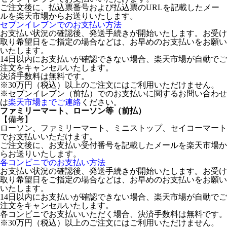
ご注文後に、払込票番号および払込票のURLを記載したメー
ルを楽天市場からお送りいたします。
セブンイレブンでのお支払い方法
お支払い状況の確認後、発送手続きが開始いたします。お受け
取り希望日をご指定の場合などは、お早めのお支払いをお願い
いたします。
14日以内にお支払いが確認できない場合、楽天市場が自動でご
注文をキャンセルいたします。
決済手数料は無料です。
※30万円（税込）以上のご注文にはご利用いただけません。
※セブンイレブン（前払）でのお支払いに関するお問い合わせ
は
楽天市場までご連絡
ください。
ファミリーマート、ローソン等（前払）
【備考】
ローソン、ファミリーマート、ミニストップ、セイコーマート
でお支払いいただけます。
ご注文後に、お支払い受付番号を記載したメールを楽天市場か
らお送りいたします。
各コンビニでのお支払い方法
お支払い状況の確認後、発送手続きが開始いたします。お受け
取り希望日をご指定の場合などは、お早めのお支払いをお願い
いたします。
14日以内にお支払いが確認できない場合、楽天市場が自動でご
注文をキャンセルいたします。
各コンビニでお支払いいただく場合、決済手数料は無料です。
※30万円（税込）以上のご注文にはご利用いただけません。