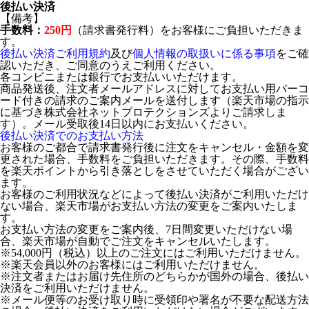
後払い決済
【備考】
手数料：
250円
（請求書発行料）をお客様にご負担いただきま
す。
後払い決済ご利用規約
及び
個人情報の取扱いに係る事項
をご確
認いただき、ご同意のうえご利用ください。
各コンビニまたは銀行でお支払いいただけます。
商品発送後、注文者メールアドレスに対してお支払い用バーコ
ード付きの請求のご案内メールを送付します（楽天市場の指示
に基づき株式会社ネットプロテクションズよりご請求しま
す）。メール受取後14日以内にお支払いください。
後払い決済でのお支払い方法
お客様のご都合で請求書発行後に注文をキャンセル・金額を変
更された場合、手数料をご負担いただきます。その際、手数料
を楽天ポイントから引き落としをさせていただく場合がござい
ます。
お客様のご利用状況などによって後払い決済がご利用いただけ
ない場合、楽天市場がお支払い方法の変更をご案内いたしま
す。
お支払い方法の変更をご案内後、7日間変更いただけない場
合、楽天市場が自動でご注文をキャンセルいたします。
※54,000円（税込）以上のご注文にはご利用いただけません。
※楽天会員以外のお客様にはご利用いただけません。
※注文者またはお届け先住所のどちらかが国外の場合、後払い
決済をご利用いただけません。
※メール便等のお受け取り時に受領印や署名が不要な配送方法