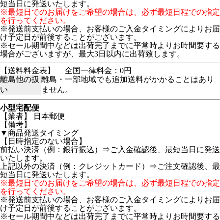
短当日に発送いたします。
※最短日でのお届けをご希望の場合は、必ず最短日程での指定
を行ってください。
※発送前支払いの場合、お客様のご入金タイミングによりお届
け予定日が前後することがございます。
※セール期間中などは出荷完了までに平常時よりお時間要する
場合がございますが、最大3日以内に出荷致します。
【送料料金表】
全国一律料金：0円
離島他の扱
離島・一部地域でも追加送料がかかることはあり
い
ません。
小型宅配便
【業者】 日本郵便
【備考】
▼商品発送タイミング
【日時指定のない場合】
前払い決済（例：銀行振込）⇒ご入金確認後、最短当日に発送
いたします。
上記以外の決済（例：クレジットカード）⇒ご注文確認後、最
短当日に発送いたします。
※最短日でのお届けをご希望の場合は、必ず最短日程での指定
を行ってください。
※発送前支払いの場合、お客様のご入金タイミングによりお届
け予定日が前後することがございます。
※セール期間中などは出荷完了までに平常時よりお時間要する