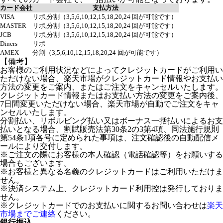
カード会社
支払方法
VISA
リボ,分割（3,5,6,10,12,15,18,20,24 回が可能です）
MASTER
リボ,分割（3,5,6,10,12,15,18,20,24 回が可能です）
JCB
リボ,分割（3,5,6,10,12,15,18,20,24 回が可能です）
Diners
リボ
AMEX
分割（3,5,6,10,12,15,18,20,24 回が可能です）
【備考】
お客様のご利用状況などによってクレジットカードがご利用い
ただけない場合、楽天市場がクレジットカード情報やお支払い
方法の変更をご案内、またはご注文をキャンセルいたします。
クレジットカード情報またはお支払い方法の変更をご案内後、
7日間変更いただけない場合、楽天市場が自動でご注文をキャ
ンセルいたします。
分割払い、リボルビング払い又はボーナス一括払いによるお支
払いとなる場合、割賦販売法第30条2の3第4項、同法施行規則
第54条1項各号に定められた事項は、注文確認後の自動配信メ
ールにより交付します。
※ご注文の際にお客様の本人確認（電話確認等）をお願いする
場合もございます。
※お客様と異なる名義のクレジットカードはご利用いただけま
せん。
※決済システム上、クレジットカード利用控は発行しておりま
せん。
※クレジットカードでのお支払いに関するお問い合わせは
楽天
市場までご連絡
ください。
銀行振込