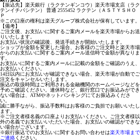
【振込先】楽天銀行（ラクテンギンコウ）楽天市場支店（ラク
テンイチバシテン） 普通 2555452 ラクテン（ＡＳＴＹＳＨＯ
Ｐ
※この口座の権利は楽天グループ株式会社が保有しています。
【備考】
ご注文後、お支払いに関するご案内メールを楽天市場からお送
りいたします。
お支払い状況の確認後、発送手続きが開始いたします。
ショップが金額を変更した場合、お客様のご注文時と楽天市場
からのお支払いに関するご案内メール送信時で金額が異なりま
す。
お支払いに関するご案内メールに記載の金額をご確認のうえ、
お支払いください。
14日以内にお支払いが確認できない場合、楽天市場が自動でご
注文をキャンセルいたします。
振込の取扱時間はご利用される金融機関のホームページなどを
予めご確認ください。連休時など、銀行窓口でお振込みができ
ない場合は、ATMやネットバンキングにてお振込みくださ
い。
誠に勝手ながら、振込手数料はお客様のご負担でお願いいたし
ます。
※ご注文者様名義の口座よりお支払いください。ご注文者様以
外の名義でお支払いいただいた場合、お支払いの確認ができな
い場合がございます。
※銀行振込でのお支払いに関するお問い合わせは
楽天市場まで
ご連絡
ください。