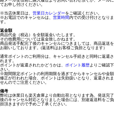
絡メール受信前に購入履歴よりお問い合わせ頂くか、メールに
てお申し付けください。
※当店休業日は、
営業日カレンダー
をご確認ください。
※お電話でのキャンセルは、
営業時間
内での受け付けとなりま
す。
返金額
商品代金（税込）を全額返金いたします。
その他費用については返金致しかねます。
商品発送手配完了後のキャンセルにつきましては、商品返送を
お願いしております。(返送料はお客様ご負担となります）
通常ポイントのご利用分は、キャンセル手続きと同時に返還さ
れます。
ポイントが返還されたかどうかは、
ポイント履歴
よりご確認下
さい。
※期間限定ポイントの利用期限を過ぎてからキャンセルや金額
修正が行われた場合、ポイントは失効扱いとなり、返還されま
せんのでご注意ください。
備考
弊社は休業日も楽天倉庫より自動出荷となります為、発送完了
後のキャンセル対応となりました場合には、別途返送料をご負
担頂きますので予めご了承ください。