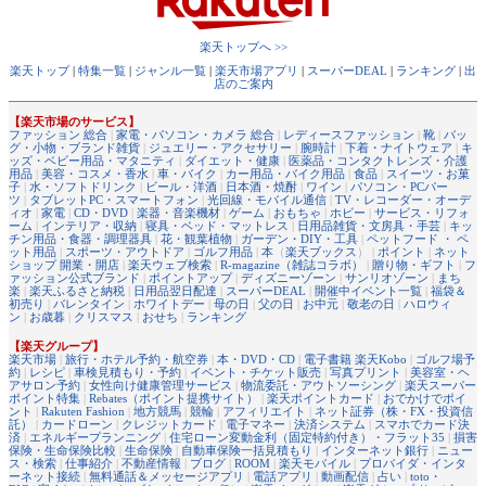
楽天トップへ >>
楽天トップ
|
特集一覧
|
ジャンル一覧
|
楽天市場アプリ
|
スーパーDEAL
|
ランキング
|
出
店のご案内
【楽天市場のサービス】
ファッション 総合
|
家電・パソコン・カメラ 総合
|
レディースファッション
|
靴
|
バッ
グ・小物・ブランド雑貨
|
ジュエリー・アクセサリー
|
腕時計
|
下着・ナイトウェア
|
キ
ッズ・ベビー用品・マタニティ
|
ダイエット・健康
|
医薬品・コンタクトレンズ・介護
用品
|
美容・コスメ・香水
|
車・バイク
|
カー用品・バイク用品
|
食品
|
スイーツ・お菓
子
|
水・ソフトドリンク
|
ビール・洋酒
|
日本酒・焼酎
|
ワイン
|
パソコン・PCパー
ツ
|
タブレットPC・スマートフォン
|
光回線・モバイル通信
|
TV・レコーダー・オーデ
ィオ
|
家電
|
CD・DVD
|
楽器・音楽機材
|
ゲーム
|
おもちゃ
|
ホビー
|
サービス・リフォ
ーム
|
インテリア・収納
|
寝具・ベッド・マットレス
|
日用品雑貨・文房具・手芸
|
キッ
チン用品・食器・調理器具
|
花・観葉植物
|
ガーデン・DIY・工具
|
ペットフード ・ ペ
ット用品
|
スポーツ・アウトドア
|
ゴルフ用品
|
本
（
楽天ブックス
） |
ポイント
|
ネット
ショップ 開業・開店
|
楽天ウェブ検索
|
R-magazine（雑誌コラボ）
|
贈り物・ギフト
|
フ
ァッション公式ブランド
|
ポイントアップ
|
ディズニーゾーン
|
サンリオゾーン
|
まち
楽
|
楽天ふるさと納税
|
日用品翌日配達
|
スーパーDEAL
|
開催中イベント一覧
|
福袋＆
初売り
|
バレンタイン
|
ホワイトデー
|
母の日
|
父の日
|
お中元
|
敬老の日
|
ハロウィ
ン
|
お歳暮
|
クリスマス
|
おせち
|
ランキング
【楽天グループ】
楽天市場
|
旅行・ホテル予約・航空券
|
本・DVD・CD
|
電子書籍 楽天Kobo
|
ゴルフ場予
約
|
レシピ
|
車検見積もり・予約
|
イベント・チケット販売
|
写真プリント
|
美容室・ヘ
アサロン予約
|
女性向け健康管理サービス
|
物流委託・アウトソーシング
|
楽天スーパー
ポイント特集
|
Rebates（ポイント提携サイト）
|
楽天ポイントカード
|
おでかけでポイ
ント
|
Rakuten Fashion
|
地方競馬
|
競輪
|
アフィリエイト
|
ネット証券（株・FX・投資信
託）
|
カードローン
|
クレジットカード
|
電子マネー
|
決済システム
|
スマホでカード決
済
|
エネルギープランニング
|
住宅ローン変動金利（固定特約付き）・フラット35
|
損害
保険・生命保険比較
|
生命保険
|
自動車保険一括見積もり
|
インターネット銀行
|
ニュー
ス・検索
|
仕事紹介
|
不動産情報
|
ブログ
|
ROOM
|
楽天モバイル
|
プロバイダ・インタ
ーネット接続
|
無料通話＆メッセージアプリ
|
電話アプリ
|
動画配信
|
占い
|
toto・