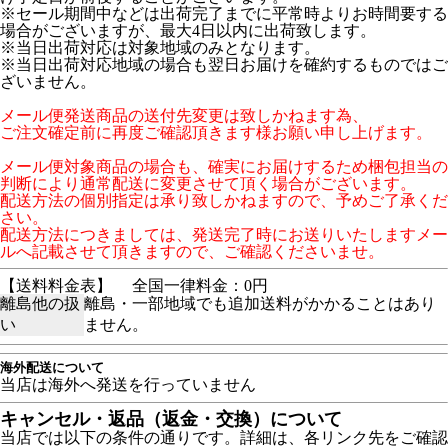
※セール期間中などは出荷完了までに平常時よりお時間要する
場合がございますが、最大4日以内に出荷致します。
※当日出荷対応は対象地域のみとなります。
※当日出荷対応地域の場合も翌日お届けを確約するものではご
ざいません。
メール便発送商品の送付先変更は致しかねます為、
ご注文確定前に再度ご確認頂きます様お願い申し上げます。
メール便対象商品の場合も、確実にお届けするため梱包担当の
判断により通常配送に変更させて頂く場合がございます。
配送方法の個別指定は承り致しかねますので、予めご了承くだ
さい。
配送方法につきましては、発送完了時にお送りいたしますメー
ルへ記載させて頂きますので、ご確認くださいませ。
【送料料金表】
全国一律料金：0円
離島他の扱
離島・一部地域でも追加送料がかかることはあり
い
ません。
海外配送について
当店は海外へ発送を行っていません
キャンセル・返品（返金・交換）について
当店では以下の条件の通りです。詳細は、各リンク先をご確認