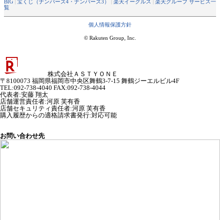
BIG
|
宝くじ（ナンバーズ4・ナンバーズ3）
|
楽天イーグルス
|
楽天グループ サービス一
覧
個人情報保護方針
© Rakuten Group, Inc.
株式会社ＡＳＴＹＯＮＥ
〒8100073 福岡県福岡市中央区舞鶴3-7-15 舞鶴ジーエルビル4F
TEL:092-738-4040 FAX:092-738-4044
代表者
:
安藤 翔太
店舗運営責任者
:
河原 芙有香
店舗セキュリティ責任者
:
河原 芙有香
購入履歴からの適格請求書発行:対応可能
お問い合わせ先