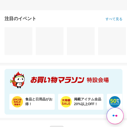
注目のイベント
すべて見る
【誘因率97.9％】夏はダニのピーク！ダニ捕りラボで赤ちゃんも安心
ニトリル手袋 ゴム手袋 使い捨て 食品衛生適合 SS S M L サイズ 白 青 黒 業務用
1,570円
2,760円
2,
割引価格
割引価格
割引価格
1,000
2,484
1,936
円
円
円