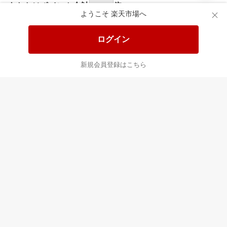
食品と日用品がお
掲載アイテム全品
日
得！
20%以上OFF！
ポ
ようこそ 楽天市場へ
ログイン
あなたはポイント
合計
倍
新規会員登録はこちら
最近チェックした商品
すべて見る