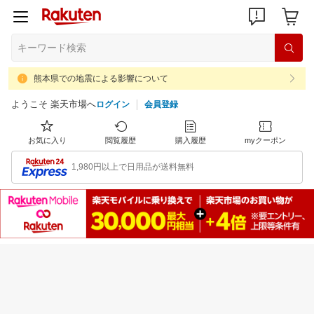
熊本県での地震による影響について
ようこそ 楽天市場へ
ログイン
会員登録
お気に入り
閲覧履歴
購入履歴
myクーポン
1,980円以上で日用品が送料無料